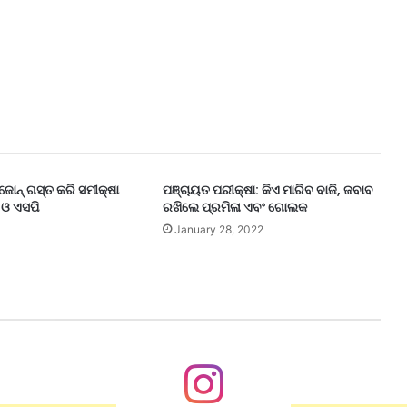
ୋନ୍ ଗସ୍ତ କରି ସମୀକ୍ଷା
ପଞ୍ଚାୟତ ପରୀକ୍ଷା: କିଏ ମାରିବ ବାଜି, ଜବାବ
 ଓ ଏସପି
ରଖିଲେ ପ୍ରମିଳା ଏବଂ ଗୋଲକ
January 28, 2022