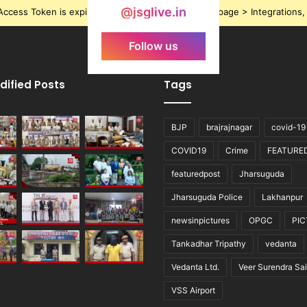
@jsglive.in
ccess Token is expired, Go to the Theme options page > Integrations, t
Follow us
dified Posts
Tags
BJP
brajrajnagar
covid-19
COVID19
Crime
FEATURE
featuredpost
Jharsuguda
Jharsuguda Police
Lakhanpur
newsinpictures
OPGC
PI
Tankadhar Tripathy
vedanta
Vedanta Ltd.
Veer Surendra Sai
VSS Airport