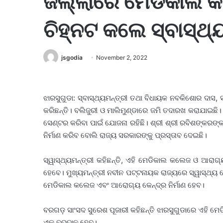
ଜିଲ୍ଲାରେ ମେଡିକାଲ କ
ଚିହ୍ନଟ କଲେ ସ୍ବାସ୍ଥ୍
jsgodia
November 2, 2022
ଝାରସୁଗୁଡା: ସ୍ବାସ୍ଥ୍ୟମନ୍ତ୍ରୀ ତଥା ବିଧାୟକ ନବକିଶୋର ଦାସ,
କରିଛନ୍ତି। ବଲିଜୁରୀ ଓ ମାଲିମୁଣ୍ଡାରେ ଜମି ତଦାରଖ କରାଯ
ସେଣ୍ଟର କରିବା ପାଇଁ ଯୋଜନା ରହିଛି। ଶ୍ରୀ ଶ୍ରୀ ରବିଶଙ୍କରଙ
ନିର୍ମାଣ କରିବ ବୋଲି ରାଜ୍ୟ ସରକାରଙ୍କୁ ପ୍ରସ୍ତାବ ଦେଇଛି।
ସ୍ୱାସ୍ଥ୍ୟମନ୍ତ୍ରୀ କହିଛନ୍ତି, ଏହି ମେଡିକାଲ କଲେଜ ଓ ଆରା
ହେବେ। ମୁଖ୍ୟମନ୍ତ୍ରୀ ନବୀନ ପଟ୍ଟନାୟକ ରାଜ୍ୟରେ ସ୍ୱାସ୍ଥ୍ୟ ସେ
ମେଡିକାଲ କଲେଜ ଏବଂ ଆରୋଗ୍ୟ କେନ୍ଦ୍ର ନିର୍ମାଣ ହେବ।
ବରଗଡ଼ ସାଂସଦ ସୁରେଶ ପୂଜାରୀ କହିଛନ୍ତି ଝାରସୁଗୁଡାରେ ଏହି
ଏକ ବରଦାନ ହେବ।