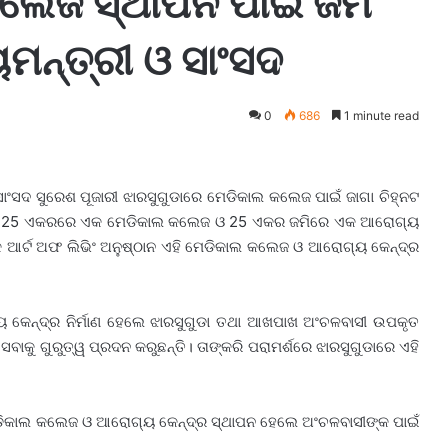
ଲେଜ ସ୍ଥାପନ ପାଇଁ ଜମି
ୟମନ୍ତ୍ରୀ ଓ ସାଂସଦ
0
686
1 minute read
 ସାଂସଦ ସୁରେଶ ପୂଜାରୀ ଝାରସୁଗୁଡାରେ ମେଡିକାଲ କଲେଜ ପାଇଁ ଜାଗା ଚିହ୍ନଟ
ାଇଛି। 25 ଏକରରେ ଏକ ମେଡିକାଲ କଲେଜ ଓ 25 ଏକର ଜମିରେ ଏକ ଆରୋଗ୍ୟ
୍କ ଆର୍ଟ ଅଫ ଲିଭିଂ ଅନୁଷ୍ଠାନ ଏହି ମେଡିକାଲ କଲେଜ ଓ ଆରୋଗ୍ୟ କେନ୍ଦ୍ର
ଗ୍ୟ କେନ୍ଦ୍ର ନିର୍ମାଣ ହେଲେ ଝାରସୁଗୁଡା ତଥା ଆଖପାଖ ଅଂଚଳବାସୀ ଉପକୃତ
ବାକୁ ଗୁରୁତ୍ୱ ପ୍ରଦନ କରୁଛନ୍ତି। ତାଙ୍କରି ପରାମର୍ଶରେ ଝାରସୁଗୁଡାରେ ଏହି
 ମେଡିକାଲ କଲେଜ ଓ ଆରୋଗ୍ୟ କେନ୍ଦ୍ର ସ୍ଥାପନ ହେଲେ ଅଂଚଳବାସୀଙ୍କ ପାଇଁ