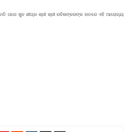
ଅନୁମତି ପରେ ଖୁବ ଶୀଘ୍ର ଶ୍ରୀ ଶ୍ରୀ ରବିଶଙ୍କରଙ୍କ ହାତରେ ଏହି ଆରୋଗ୍ୟ
mblr
Pinterest
Reddit
VKontakte
Share via Email
Print