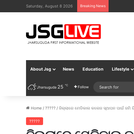
Saturday, August 8 2026
Breaking News
About Jsg
News
Education
Lifestyle
℃
25
Follow
Jharsuguda
Home
/
?????
/
ଜିଲ୍ଲାରେ ମେଡିକାଲ କଲେଜ ସ୍ଥାପନ ପାଇଁ ଜମି ଚି
?????