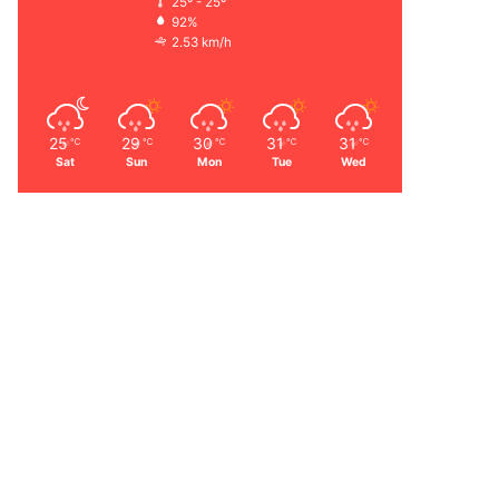
25º - 25º
92%
2.53 km/h
25
29
30
31
31
℃
℃
℃
℃
℃
Sat
Sun
Mon
Tue
Wed