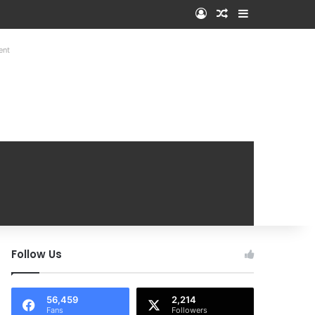
Log In
Random Article
Sidebar
ent
Follow Us
56,459
2,214
Fans
Followers