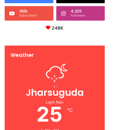
185k
4,325
Subscribers
Followers
248K
Weather
Jharsuguda
Light Rain
25
℃