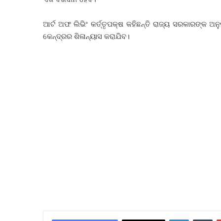
ଆର୍ଟ ଅଫ ଲିଭିଂ କର୍ତ୍ତୃପକ୍ଷ କହିଛନ୍ତି ରାଜ୍ୟ ସରକାରଙ୍କ 
କେନ୍ଦ୍ରର ଶିଳାନ୍ୟାସ କରାଯିବ।
LinkedIn
Tu