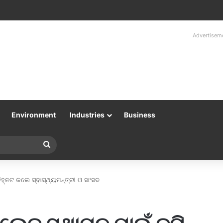
Advertisem
Environment
Industries
Business
Search
for
ହ୍ନଟ କଲେ ସ୍ବାସ୍ଥ୍ୟମନ୍ତ୍ରୀ ଓ ସାଂସଦ