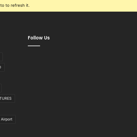
o to refresh it.
Follow Us
D
CTURES
 Airport