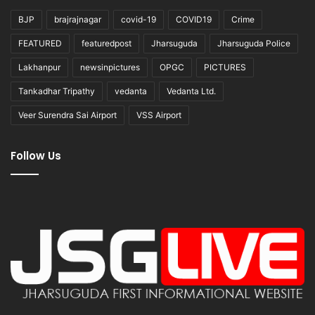
BJP
brajrajnagar
covid-19
COVID19
Crime
FEATURED
featuredpost
Jharsuguda
Jharsuguda Police
Lakhanpur
newsinpictures
OPGC
PICTURES
Tankadhar Tripathy
vedanta
Vedanta Ltd.
Veer Surendra Sai Airport
VSS Airport
Follow Us