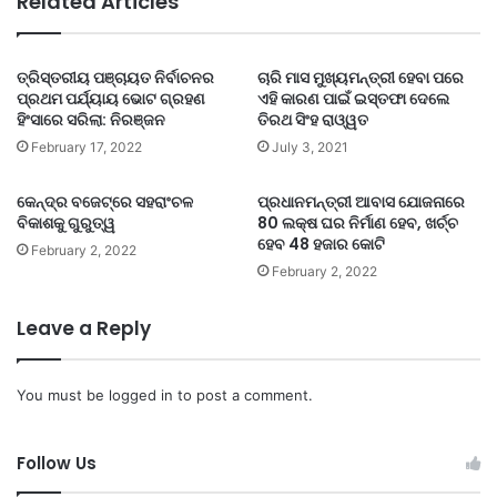
Related Articles
ତ୍ରିସ୍ତରୀୟ ପଞ୍ଚାୟତ ନିର୍ବାଚନର
ଚାରି ମାସ ମୁଖ୍ୟମନ୍ତ୍ରୀ ହେବା ପରେ
ପ୍ରଥମ ପର୍ଯ୍ୟାୟ ଭୋଟ ଗ୍ରହଣ
ଏହି କାରଣ ପାଇଁ ଇସ୍ତଫା ଦେଲେ
ହିଂସାରେ ସରିଲା: ନିରଞ୍ଜନ
ତିରଥ ସିଂହ ରାଓ୍ୱତ
February 17, 2022
July 3, 2021
କେନ୍ଦ୍ର ବଜେଟ୍‌ରେ ସହରାଂଚଳ
ପ୍ରଧାନମନ୍ତ୍ରୀ ଆବାସ ଯୋଜନାରେ
ବିକାଶକୁ ଗୁରୁତ୍ୱ
80 ଲକ୍ଷ ଘର ନିର୍ମାଣ ହେବ, ଖର୍ଚ୍ଚ
ହେବ 48 ହଜାର କୋଟି
February 2, 2022
February 2, 2022
Leave a Reply
You must be
logged in
to post a comment.
Follow Us