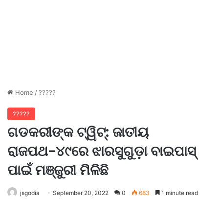
Home
/
?????
?????
ଗଡକରୀଙ୍କ ଟ୍ୱିଟ୍: ଜାତୀୟ
ରାଜପଥ-୪୯ରେ ଝାରସୁଗୁଡ଼ା ବାଇପାସ୍
ପାଇଁ ମଞ୍ଜୁରୀ ମିଳିଛି
jsgodia
September 20, 2022
0
683
1 minute read