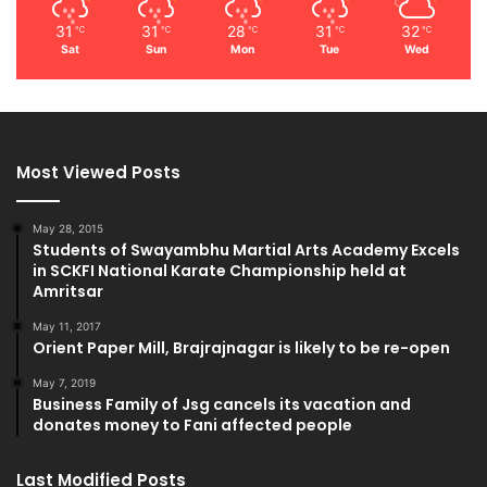
31
31
28
31
32
℃
℃
℃
℃
℃
Sat
Sun
Mon
Tue
Wed
Most Viewed Posts
May 28, 2015
Students of Swayambhu Martial Arts Academy Excels
in SCKFI National Karate Championship held at
Amritsar
May 11, 2017
Orient Paper Mill, Brajrajnagar is likely to be re-open
May 7, 2019
Business Family of Jsg cancels its vacation and
donates money to Fani affected people
Last Modified Posts