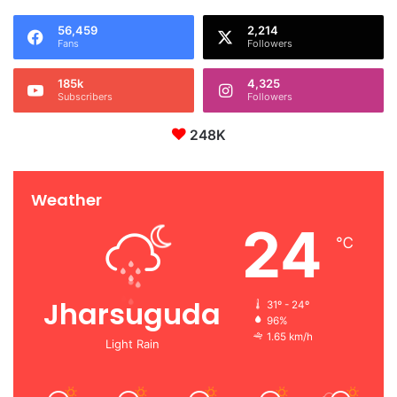
56,459
2,214
Fans
Followers
185k
4,325
Subscribers
Followers
248K
Weather
24
℃
Jharsuguda
31º - 24º
96%
1.65 km/h
Light Rain