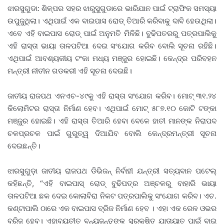
ଝାରସୁଗୁଡା: ଶିଳ୍ପର ସହର ଝାରୁସୁଗୁଡାରେ ଭାରିଯାନ ପାଇଁ ଟ୍ରାଫିକ ସମସ୍ୟା
ଉପୁଜୁଥିଲା। ଏଥିପାଇଁ ଏକ ବାଇପାସ ରୋଡ୍ ତିଆରି କରିବାକୁ ଦାବି ହେଉଥିଲା।
ଏବେ ଏହି ବାଇପାସ ରୋଡ୍ ପାଇଁ ଅନୁମତି ମିଳିଛି। ବୁଢିପତରରୁ ପତ୍ରପାଲିକୁ
ଏହି ରାସ୍ତା ଭାୟା ତାଳପଟିଆ ଦେଇ ସଂଯୋଗ କରିବ ବୋଲି ସୂଚନା ରହିଛି।
ଏଥିପାଇଁ ଆବଶ୍ୟକୀୟ ଟଂକା ମଧ୍ୟ ମଞ୍ଜୁର ହୋଇଛି। କେନ୍ଦ୍ର ପରିବହନ
ମନ୍ତ୍ରୀ ନୀତୀନ ଗଡକରୀ ଏହି ସୂଚନା ଦେଇଛି।
ଜାତୀୟ ରାଜପଥ ଏନଏଚ-୪୯କୁ ଏହି ରାସ୍ତା ସଂଯୋଗ କରିବ। ମୋଟ୍ ୩୧.୨୪
କିଲୋମିଟର ରାସ୍ତା ନିର୍ମାଣ ହେବ। ଏଥିପାଇଁ ମୋଟ୍ ୫୮୭.୧୦ କୋଟି ଟଙ୍କା
ମଞ୍ଜୁର ହୋଇଛି। ଏହି ରାସ୍ତା ତିଆରି ହେବା ବେଳେ ହାତୀ ମାନଙ୍କ ନିରାପଦ
ଚଳପ୍ରଚଳ ପାଇଁ ଗୁରୁତ୍ୱ ଦିଆଯିବ ବୋଲି କେନ୍ଦ୍ରମନ୍ତ୍ରୀ ସୂଚନା
ଦେଇଛନ୍ତି।
ଝାରସୁଗୁଡ଼ା ଜାତୀୟ ରାଜପଥ ଡିଭିଜନ୍ ନିର୍ବାହୀ ଯନ୍ତ୍ରୀ ସତ୍ୟବାନ ପଟେଲ୍
କହିଛନ୍ତି, “ଏହି ବାଇପାସ୍ ରୋଡ୍ ବୁଢିପତ୍ର ଅଞ୍ଚଳରୁ ବାହାରି ଭାୟା
ତାଳପଟିଆ ଛକ ଦେଇ କୋଲାବିରା ନିକଟ ପତ୍ରପାଲିକୁ ସଂଯୋଗ କରିବ। ଏଚ.
କଣ୍ଟାପାଲି ଠାରେ ଏକ ବାଇପାସ ବ୍ରିଜ ନିର୍ମାଣ ହେବ । ଏହା ଏକ ରେଳ ଓଭର
ବ୍ରିଜ ହେବ। ଏହାବ୍ୟତୀତ ବନ୍ୟଜନ୍ତୁଙ୍କ ସୁରକ୍ଷିତ ଯାତାୟାତ ପାଇଁ ବାଇ