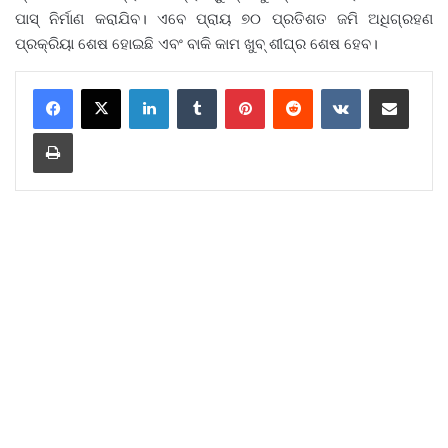
ପାସ୍ ନିର୍ମାଣ କରାଯିବ। ଏବେ ପ୍ରାୟ ୭୦ ପ୍ରତିଶତ ଜମି ଅଧିଗ୍ରହଣ
ପ୍ରକ୍ରିୟା ଶେଷ ହୋଇଛି ଏବଂ ବାକି କାମ ଖୁବ୍ ଶୀଘ୍ର ଶେଷ ହେବ।
LinkedIn
Tumblr
Pinterest
Reddit
VKontakte
Share via Email
Print