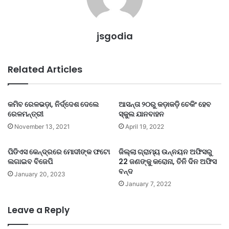
jsgodia
Related Articles
କମିବ ରେଳଭଡ଼ା, ନିର୍ଦ୍ଦେଶ ଦେଲେ
ଆସନ୍ତା ୨୦ରୁ କଡ଼ାକଡ଼ି ଚେକିଂ ହେବ
ରେଳମନ୍ତ୍ରୀ
ସ୍କୁଲ ଯାନବାହନ
November 13, 2021
April 19, 2022
ପିଡିଏସ କେନ୍ଦ୍ରରେ ମୋଦୀଙ୍କ ଫଟୋ
ଜିଲ୍ଲା ଗ୍ରାମ୍ୟ ଉନ୍ନୟନ ଅଫିସରୁ
ଲଗାଇବ ବିଜେପି
22 ଜଣଙ୍କୁ କରୋନା, ତିନି ଦିନ ଅଫିସ
ବନ୍ଦ
January 20, 2023
January 7, 2022
Leave a Reply