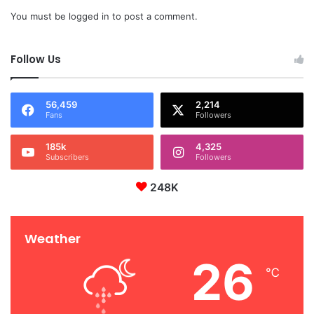
You must be
logged in
to post a comment.
Follow Us
56,459
2,214
Fans
Followers
185k
4,325
Subscribers
Followers
248K
Weather
26
℃