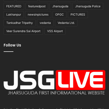
FEATURED
featuredpost
Jharsuguda
Jharsuguda Police
Lakhanpur
newsinpictures
OPGC
PICTURES
Tankadhar Tripathy
vedanta
Vedanta Ltd.
Veer Surendra Sai Airport
VSS Airport
Follow Us