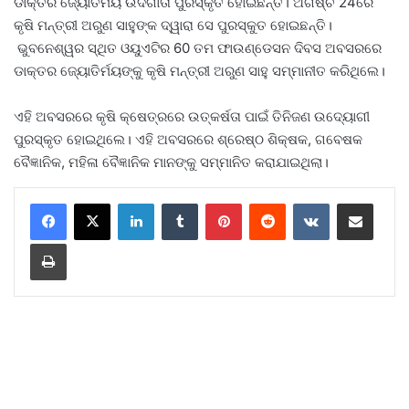
ଡାକ୍ତର ଜ୍ୟୋତିର୍ମୟ ଉଦଗାତା ପୁରସ୍କୃତ ହୋଇଛନ୍ତି। ଅଗଷ୍ଚ 24ରେ
କୃଷି ମନ୍ତ୍ରୀ ଅରୁଣ ସାହୁଙ୍କ ଦ୍ୱାରା ସେ ପୁରସ୍କୁତ ହୋଇଛନ୍ତି।
ଭୁବନେଶ୍ୱର ସ୍ଥିତ ଓୟୁଏଟିର 60 ତମ ଫାଉଣ୍ଡେସନ ଦିବସ ଅବସରରେ
ଡାକ୍ତର ଜ୍ୟୋତିର୍ମୟଙ୍କୁ କୃଷି ମନ୍ତ୍ରୀ ଅରୁଣ ସାହୁ ସମ୍ମାନୀତ କରିଥିଲେ।
ଏହି ଅବସରରେ କୃଷି କ୍ଷେତ୍ରରେ ଉତ୍କର୍ଷତା ପାଇଁ ତିନିଜଣ ଉଦ୍ୟୋଗୀ
ପୁରସ୍କୃତ ହୋଇଥିଲେ। ଏହି ଅବସରରେ ଶ୍ରେଷ୍ଠ ଶିକ୍ଷକ, ଗବେଷକ
ବୈଜ୍ଞାନିକ, ମହିଳା ବୈଜ୍ଞାନିକ ମାନଙ୍କୁ ସମ୍ମାନିତ କରାଯାଇଥିଲା।
LinkedIn
Tumblr
Pinterest
Reddit
VKontakte
Share via Email
Print