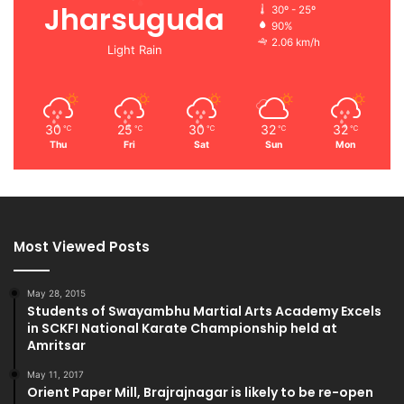
Jharsuguda
30º - 25º
90%
2.06 km/h
Light Rain
30
25
30
32
32
℃
℃
℃
℃
℃
Thu
Fri
Sat
Sun
Mon
Most Viewed Posts
May 28, 2015
Students of Swayambhu Martial Arts Academy Excels
in SCKFI National Karate Championship held at
Amritsar
May 11, 2017
Orient Paper Mill, Brajrajnagar is likely to be re-open