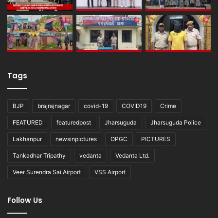
Tags
BJP
brajrajnagar
covid-19
COVID19
Crime
FEATURED
featuredpost
Jharsuguda
Jharsuguda Police
Lakhanpur
newsinpictures
OPGC
PICTURES
Tankadhar Tripathy
vedanta
Vedanta Ltd.
Veer Surendra Sai Airport
VSS Airport
Follow Us