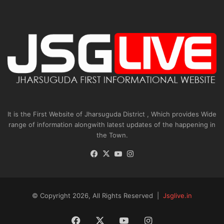
It is the First Website of Jharsuguda District , Which provides Wide
range of information alongwith latest updates of the happening in
the Town.
Facebook
X
YouTube
Instagram
© Copyright 2026, All Rights Reserved |
Jsglive.in
Facebook
X
YouTube
Instagram