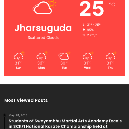
25
℃
Jharsuguda
31º - 25º
95%
2 km/h
Scattered Clouds
31
30
30
31
31
℃
℃
℃
℃
℃
Sun
Mon
Tue
Wed
Thu
Most Viewed Posts
May 28, 2015
Students of Swayambhu Martial Arts Academy Excels
in SCKFI National Karate Championship held at