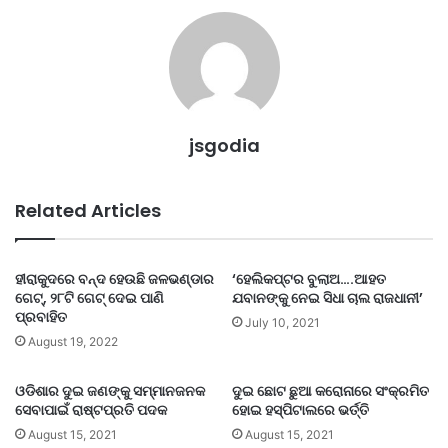
jsgodia
Related Articles
ହୀରାକୁଦରେ ବନ୍ଦ ହେଉଛି ଜଳଭଣ୍ଡାର
‘ହେଲିକପ୍ଟର ବୁଲାଅ….ଆହତ
ଗେଟ୍, ୨୮ଟି ଗେଟ୍ ଦେଇ ପାଣି
ଯବାନଙ୍କୁ ନେଇ ସିଧା ଚାଲ ରାଜଧାନୀ’
ପ୍ରବାହିତ
July 10, 2021
August 19, 2022
ଓଡିଶାର ଦୁଇ ଜଣଙ୍କୁ ସମ୍ମାନଜନକ
ଦୁଇ ଛୋଟ ଛୁଆ କରୋନାରେ ସଂକ୍ରମିତ
ସେବାପାଇଁ ରାଷ୍ଟପ୍ରତି ପଦକ
ହୋଇ ହସ୍ପିଟାଲରେ ଭର୍ତ୍ତି
August 15, 2021
August 15, 2021