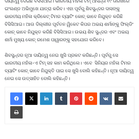
ଦାୟିତ୍ୱ ଦେଇଛି ବିସିସିଆଇ। ଭାରତୀୟ ମହିଳା ଟିମ୍ ଆସନ୍ତା ୧୯ ତାରିଖରେ
ଇଂଲଣ୍ଡ ଅଭିମୁଖେ ଯାତ୍ରା କରିବ। ଏହା ପୂର୍ବରୁ ଶିବସୁନ୍ଦର ଦାସଙ୍କୁ
ଭାରତୀୟ ମହିଳା କ୍ରିକେଟ୍ ଟିମର ବ୍ୟାଟିଂ କୋଚ୍ ଭାବେ ନିଯୁକ୍ତ କରିଛି
ବିସିସିଆଇ। ଆଉ ଦିଲ୍ଲୀର ପୂର୍ବତନ ୱିକେଟ କିପର ଅଭୟ ଶର୍ମାଙ୍କୁ ଫିଲ୍ଡିଂ
କୋଚ୍ ଭାବେ ନିଯୁକ୍ତ କରିଛି ବିସିସିଆଇ। ଉଭୟ ଶିବ ସୁନ୍ଦର ଏବଂ ଅଭୟ
ଶର୍ମା ମୁଖ୍ୟ କୋଚ୍ ରମେଶ ପାୱାରଙ୍କୁ ସହଯୋଗ କରିବେ।
ଶିବସୁନ୍ଦର ନୂଆ ଦାୟିତ୍ୱ ନେଇ ଖୁସି ପ୍ରକଟ କରିଛନ୍ତି। ପୂର୍ବରୁ ସେ
ଭାରତୀୟ ମହିଳା-ଏ ଟିମ୍ ସହ କାମ କରିଥିଲେ। ଏବେ ସିନିୟର ମହିଳା ଟିମର
ବ୍ୟାଟିଂ କୋଚ୍ ଭାବେ ନିଯୁକ୍ତି ପାଇ ସେ ଖୁସି ବୋଲି କହିଛନ୍ତି। ନୂଆ ଦାୟିତ୍ୱ
ନେଇ ସେ ଉତ୍ସାହିତ ବୋଲି କହିଛନ୍ତି।
LinkedIn
Tumblr
Pinterest
Reddit
VKontakte
Share via Email
Print