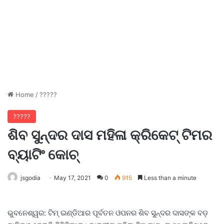
Home
/
?????
?????
ଶିବ ସୁନ୍ଦର ଦାସ ମହିଳା କ୍ରିକେଟ୍ ଟିମର
ବ୍ୟାଟିଂ କୋଚ୍
jsgodia
May 17, 2021
0
915
Less than a minute
ଭୁବନେଶ୍ୱର: ଟିମ୍ ଇଣ୍ଡିଆର ପୂର୍ବତନ ଓପନର ଶିବ ସୁନ୍ଦର ଦାସଙ୍କ ବଡ଼