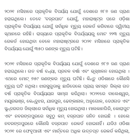
୨୦୨୧ ମସିହାରେ ପ୍ରାକୃତିକ ବିପର୍ୟୟ ଯୋଗୁଁ ଦେଶରେ ୭୮୭ ଜଣ ପ୍ରାଣ
ହରାଇଥିଲେ। ତେବେ ‘ବଜ୍ରପାତ’ ଯୋଗୁଁ, ମହାରାଷ୍ଟ୍ର ପରେ ଓଡ଼ିଶା
ପ୍ରାକୃତିକ ବିପର୍ୟ୍ୟୟ ଯୋଗୁଁ ସର୍ବାଧିକ ମୃତ୍ୟୁ ରେକର୍ଡ କରିବାରେ ଦ୍ୱିତୀୟ
ସ୍ଥାନରେ ରହିଛି। ରାଜ୍ୟରେ ପ୍ରାକୃତିକ ବିପର୍ଯ୍ୟୟରୁ ମୋଟ ୨୨୩ ମୃତ୍ୟୁ
ରେକର୍ଡ ହୋଇଥିବା ବେଳେ ମହାରାଷ୍ଟ୍ରରେ ୨୦୨୧ ମସିହାରେ ପ୍ରାକୃତିକ
ବିପର୍ଯ୍ୟୟ ଯୋଗୁଁ ୩୫୦ ଜଣଙ୍କ ମୃତ୍ୟୁ ଘଟିଛି।
୨୦୨୧ ମସିହାରେ ପ୍ରାକୃତିକ ବିପର୍ୟ୍ୟୟ ଯୋଗୁଁ ଦେଶରେ ୭୮୭ ଜଣ ପ୍ରାଣ
ହରାଇଥିଲେ। ଗତ ବର୍ଷ ବନ୍ୟା, ପ୍ରବଳ ବର୍ଷା ଏବଂ ଭୂସ୍ଖଳନ ହୋଇଥିଲା ।
ଏଥରେ ମୋଟ୍ ୭୫୯ ଜଣଙ୍କର ମୃତ୍ୟୁ ଘଟିଛି। କିନ୍ତୁ ଓଡିଶାରେ କୌଣସି
ମୃତ୍ୟୁ ଘଟି ନଥିଲା। ଝାରସୁଗୁଡାକୁ ଛାଡିଦେଲେ ପ୍ରାୟ ସମସ୍ତ ଜିଲ୍ଲା ଗତ
ବର୍ଷ ପ୍ରାକୃତିକ ବିପର୍ୟ୍ୟୟର ସାମ୍ନା କରିଥିଲା। ୨୦୨୧ରେ ବାଲେଶ୍ୱର,
ମୟୂରଭଞ୍ଜ, କେନ୍ଦୁଝର, ଯାଜପୁର, ଢେଙ୍କାନାଳ, ଅନୁଗୋଳ, ଦେଓଗଡ ଏବଂ
ସୁନ୍ଦରଗଡ ଜିଲ୍ଲାରେ ସର୍ବାଧିକ ମୃତ୍ୟୁ ହୋଇଥିଲା। ମାଲକାନଗିରି, କୋରାପୁଟ
ଏବଂ ନବରଙ୍ଗପୁରରେ ସବୁଠୁ କମ୍ ବଜ୍ରପାତ ଜନିତ ହୋଇଛି । ହେଲେ
ନବରଙ୍ଗପୁରରେ କୌଣସି ବଜ୍ରପାତ ରେକର୍ଡ ହୋଇନାହିଁ। ଯଦିଓ ଓଡିଶା
୨୦୨୧ ରେ ଫେବୃଆରୀ ଏବଂ ମାର୍ଚ୍ଚରେ ଅଧିକ ଉତ୍ତପ୍ତ ରେକର୍ଡ କରିଥିଲା,