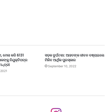
, ମେଳା କରି 6131
ସଡ଼କ ଦୁର୍ଘଟଣା: ଆହତଙ୍କ ଜୀବନ ବଞ୍ଚାଇଲେ
ଷକଙ୍କୁ ନିଯୁକ୍ତିପତ୍ର
ମିଳିବ ଆର୍ଥିକ ପୁରସ୍କାର
ମନ୍ତ୍ରୀ
September 10, 2022
 2021