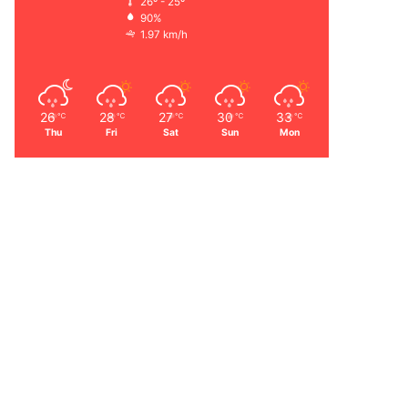
26º - 25º
90%
1.97 km/h
26
28
27
30
33
℃
℃
℃
℃
℃
Thu
Fri
Sat
Sun
Mon