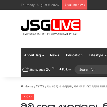
Thursday, August 6 2026
Breaking News
About Jsg
News
Education
Lifestyle
℃
26
Follow
Jharsuguda
Home
/
?????
/
ସିଝି ହେଲା ଝାରସୁଗୁଡା, ଦିନ ୧୧ଟା ୩୦ ସୁଦ୍ଧା ପା
?????