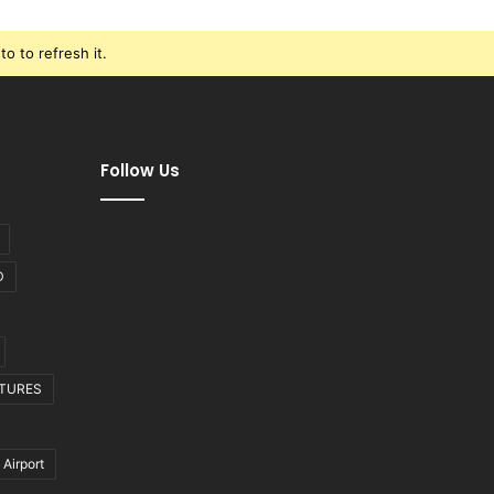
o to refresh it.
Follow Us
D
CTURES
 Airport