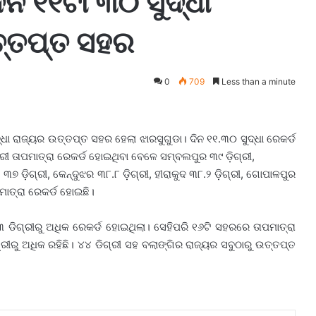
ଦିନ ୧୧ଟା ୩୦ ସୁଦ୍ଧା
ତ୍ତପ୍ତ ସହର
0
709
Less than a minute
ୁଦ୍ଧା ରାଜ୍ୟର ଉତ୍ତପ୍ତ ସହର ହେଲା ଝାରସୁଗୁଡା। ଦିନ ୧୧.୩୦ ସୁଦ୍ଧା ରେକର୍ଡ
ରୀ ତାପମାତ୍ରା ରେକର୍ଡ ହୋଇଥିବା ବେଳେ ସମ୍ବଲପୁର ୩୯ ଡ଼ିଗ୍ରୀ,
୩୭ ଡ଼ିଗ୍ରୀ, କେନ୍ଦୁଝର ୩୮.୮ ଡ଼ିଗ୍ରୀ, ହୀରାକୁଦ ୩୮.୨ ଡ଼ିଗ୍ରୀ, ଗୋପାଳପୁର
ପମାତ୍ରା ରେକର୍ଡ ହୋଇଛି।
ିଗ୍ରୀରୁ ଅଧିକ ରେକର୍ଡ ହୋଇଥିଲା। ସେହିପରି ୧୬ଟି ସହରରେ ତାପମାତ୍ରା
ରୀରୁ ଅଧିକ ରହିଛି। ୪୪ ଡିଗ୍ରୀ ସହ ବଲାଙ୍ଗିର ରାଜ୍ୟର ସବୁଠାରୁ ଉତ୍ତପ୍ତ