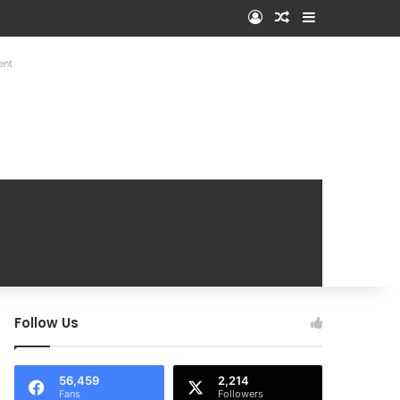
Log In
Random Article
Sidebar
ent
Follow Us
56,459
2,214
Fans
Followers