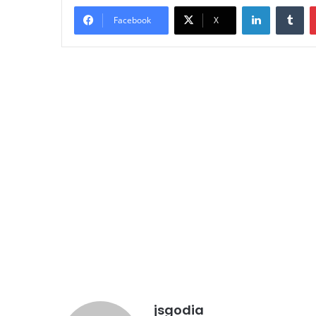
LinkedIn
Tu
Facebook
X
jsgodia