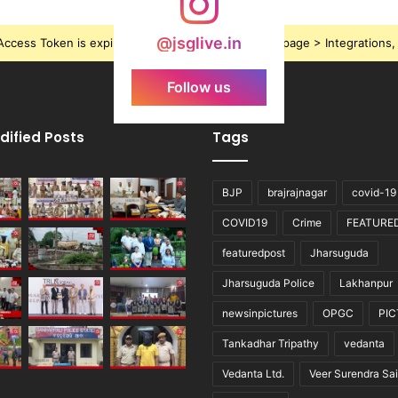
@jsglive.in
ccess Token is expired, Go to the Theme options page > Integrations, t
Follow us
dified Posts
Tags
BJP
brajrajnagar
covid-19
COVID19
Crime
FEATURE
featuredpost
Jharsuguda
Jharsuguda Police
Lakhanpur
newsinpictures
OPGC
PI
Tankadhar Tripathy
vedanta
Vedanta Ltd.
Veer Surendra Sai