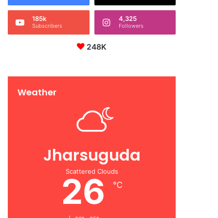
185k
4,325
Subscribers
Followers
248K
Weather
Jharsuguda
Scattered Clouds
26
℃