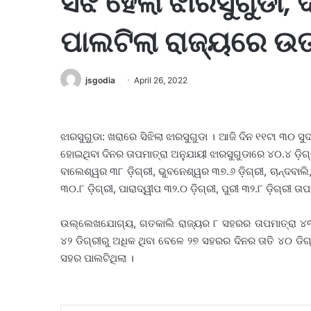
ସିଝି ହେଲା ଝାରସୁଗୁଡା, 
ପାଲଟିଲା ରାଜ୍ୟରେ ଉ
jsgodia
April 26, 2022
ଝାରସୁଗୁ଼ଡା: ଖରାରେ ସିଝିଲା ଝାରସୁଗୁଡା । ଆଜି ଦିନ ୧୧ଟା ୩୦ ସ
ହୋଇଥିବା ଦିନର ତାପମାତ୍ରା ଅନୁଯାୟୀ ଝାରସୁଗୁଡାରେ ୪୦.୪ ଡ଼ିଗ୍
ବାଲେଶ୍ୱର ୩୮ ଡ଼ିଗ୍ରୀ, ଭୁବନେଶ୍ୱର ୩୭.୬ ଡ଼ିଗ୍ରୀ, ଚାନ୍ଦବାଲି, 
୩୦.୮ ଡ଼ିଗ୍ରୀ, ପାରାଦ୍ୱୀପ ୩୨.୦ ଡ଼ିଗ୍ରୀ, ପୁରୀ ୩୨.୮ ଡ଼ିଗ୍ରୀ ତା
ଉଲ୍ଲେଖଯୋଗ୍ୟ, ଗତକାଲି ରାଜ୍ୟର ୮ ସହରର ତାପମାତ୍ରା ୪୩ ଡ
୪୨ ଡିଗ୍ରୀରୁ ଅଧିକ ଥିବା ବେଳେ ୨୭ ସହରର ଦିନର ତାତି ୪୦ ଡିଗ୍
ସହର ପାଲଟିଥିଲା ।