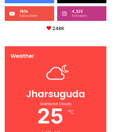
185k
4,325
Subscribers
Followers
248K
Weather
Jharsuguda
Scattered Clouds
25
℃