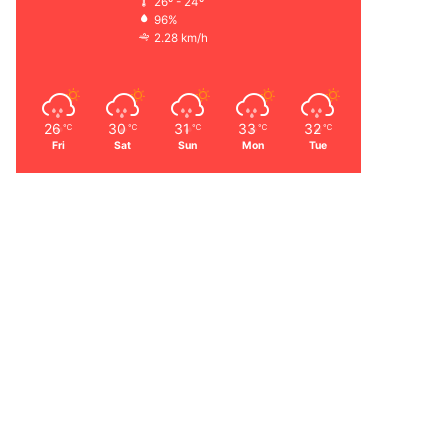
26º - 24º
96%
2.28 km/h
26
30
31
33
32
℃
℃
℃
℃
℃
Fri
Sat
Sun
Mon
Tue