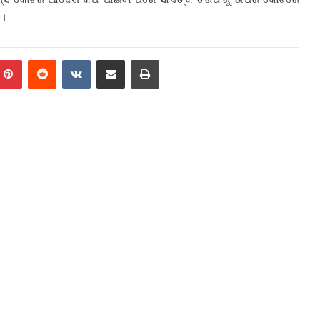
ି।
mblr
Pinterest
Reddit
VKontakte
Share via Email
Print