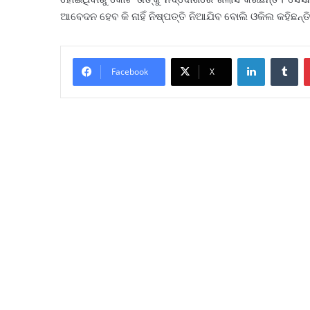
ଆବେଦନ ହେବ କି ନାହିଁ ନିଷ୍ପତ୍ତି ନିଆଯିବ ବୋଲି ଓକିଲ କହିଛନ୍ତ
LinkedIn
Tu
Facebook
X