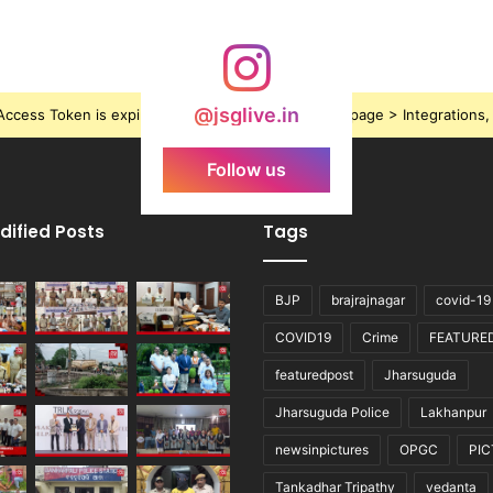
@jsglive.in
ccess Token is expired, Go to the Theme options page > Integrations, t
Follow us
dified Posts
Tags
BJP
brajrajnagar
covid-19
COVID19
Crime
FEATURE
featuredpost
Jharsuguda
Jharsuguda Police
Lakhanpur
newsinpictures
OPGC
PI
Tankadhar Tripathy
vedanta