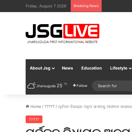
Friday, August 7 2026
Breaking News
About Jsg
News
Education
Lifestyle
℃
25
Follow
Jharsuguda
Home
/
?????
/
ପୂର୍ବତନ ବିଧାୟକ ଅନୁପ ସାଏଙ୍କୁ ଆଜୀବନ କାରାଦ
?????