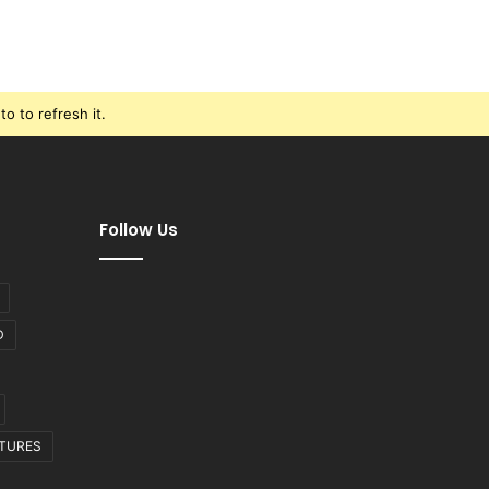
o to refresh it.
Follow Us
D
CTURES