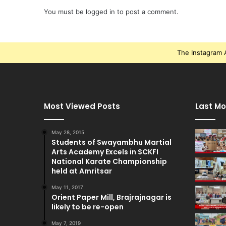
You must be
logged in
to post a comment.
The Instagram A
Most Viewed Posts
Last Mo
May 28, 2015
Students of Swayambhu Martial
Arts Academy Excels in SCKFI
National Karate Championship
held at Amritsar
May 11, 2017
Orient Paper Mill, Brajrajnagar is
likely to be re-open
May 7, 2019