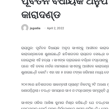
ପୂର୍ବତନ ବିଧାୟକ ଅନୁ
କାରାଦଣ୍ଡ
jsgodia
April 2, 2022
ରାୟପୁର: ପୂର୍ବତନ ବିଧାୟକ ଅନୁପ ସାଏଙ୍କୁ ଆଜୀବନ କାରା
କାରାଦଣ୍ଡାଦେଶ ଶୁଣାଇଛନ୍ତି ଛତିଶଗଡର ରାୟଗଡ ସେସନ୍ସ କ
ହୋଇଥିଲା ଏହି ହତ୍ୟା । ସାଏଙ୍କ ଡ୍ରାଇଭର ବର୍ଦ୍ଧନ ଟପ୍ପୋଙ୍କୁ
ପରେ ଏହି ଡବଲ ମର୍ଡର ମାମଲାରେ ସାଏଙ୍କୁ ଆଜୀବନ କାରାଦଣ୍ଡ
ଶୁଣାଇଛନ୍ତି କୋର୍ଟ। ଏହା ସହ ୫ ହଜାର ଟଙ୍କା ଜରିମାନା ମଧ୍ୟ ଦେବ
୨୦୧୬ରେ ଛତିଶଗଡର ସାକମ୍ବରୀ ପ୍ଲାଣ୍ଟ ନିକଟରୁ ୨ଟି ଅଜଣା ମୃ
ଜଣାପଡ଼ିଥିଲା। ତଦନ୍ତ ସମୟରେ ସାଏ ଓ ଟପ୍ପୋଙ୍କ ସମ୍ପୃକ୍ତି 
ସାଏଙ୍କ ଓକିଲ ଆଶିଷ କୁମାର ମିଶ୍ର କହିଛନ୍ତି ଯେ ତଦନ୍ତକ
ହୋଇଥିବାରୁ କୋର୍ଟ ତାଙ୍କୁ ନିର୍ଦ୍ଦୋଶରେ ଖଲାସ କରିଛନ୍ତି।