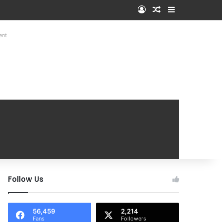
Log In
Random Article
Sidebar
ent
Follow Us
56,459
2,214
Fans
Followers