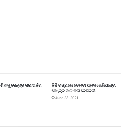
ିଣିବାକୁ କେନ୍ଦ୍ର କଲା ଅର୍ଡର
ତିନି ରାଜ୍ୟରେ ଡେଲଟା ପ୍ଲସ ଭେରିଆଣ୍ଟ,
କେନ୍ଦ୍ର ଜାରି କଲା ଚେତାବନୀ
June 23, 2021