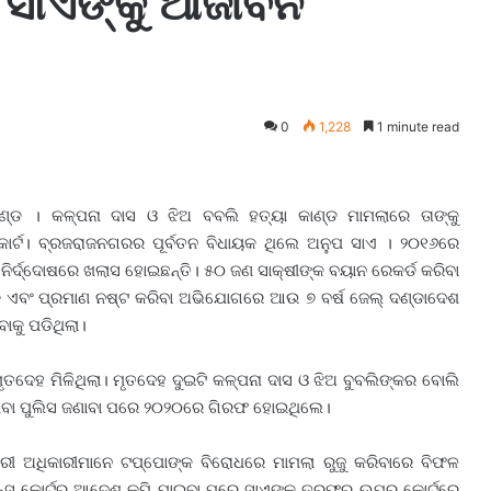
ପ ସାଏଙ୍କୁ ଆଜୀବନ
0
1,228
1 minute read
ଦଣ୍ଡ । କଳ୍ପନା ଦାସ ଓ ଝିଅ ବବଲି ହତ୍ୟା କାଣ୍ଡ ମାମଲାରେ ତାଙ୍କୁ
ୋର୍ଟ। ବ୍ରଜରାଜନଗରର ପୂର୍ବତନ ବିଧାୟକ ଥିଲେ ଅନୁପ ସାଏ । ୨୦୧୬ରେ
 ନିର୍ଦ୍ଦୋଷରେ ଖଲାସ ହୋଇଛନ୍ତି। ୫୦ ଜଣ ସାକ୍ଷୀଙ୍କ ବୟାନ ରେକର୍ଡ କରିବା
 ଏବଂ ପ୍ରମାଣ ନଷ୍ଟ କରିବା ଅଭିଯୋଗରେ ଆଉ ୭ ବର୍ଷ ଜେଲ୍ ଦଣ୍ଡାଦେଶ
ାକୁ ପଡିଥିଲା।
ତଦେହ ମିଳିଥିଲା। ମୃତଦେହ ଦୁଇଟି କଳ୍ପନା ଦାସ ଓ ଝିଅ ବୁବଲିଙ୍କର ବୋଲି
ଥିବା ପୁଲିସ ଜଣାବା ପରେ ୨୦୨୦ରେ ଗିରଫ ହୋଇଥିଲେ।
ାରୀ ଅଧିକାରୀମାନେ ଟପ୍ପୋଙ୍କ ବିରୋଧରେ ମାମଲା ରୁଜୁ କରିବାରେ ବିଫଳ
 ସେସନ୍ସ କୋର୍ଟର ଆଦେଶ କପି ପାଇବା ପରେ ସାଏଙ୍କ ତରଫରୁ ଉପର କୋର୍ଟରେ