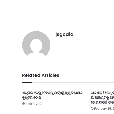
jsgodia
Related Articles
ଏପ୍ରିଲ ୧୦ରୁ ୧୮ବର୍ଷରୁ ଉର୍ଦ୍ଧ୍ୱଙ୍କୁ ଦିଆଯିବ
ସାବଧାନ ! ଲୋନ୍
ବୁଷ୍ଟର ଡୋଜ
ଆକାଉଣ୍ଟକୁ ଆସୁ
ହୋଇଯାଉଛି ଉଭା
April 8, 2022
February 15, 