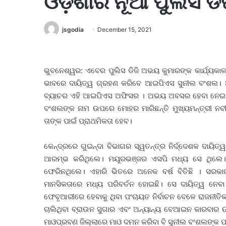
ଓଡ଼ିଶାର ନୂଆ ପୁଲିସ ଡ
jsgodia
December 15, 2021
ଭୁବନେଶ୍ୱର: ଏବେର ପୁଲିସ ଡିଜି ଅଭୟ କୁମାରଙ୍କ କାର୍ଯ୍ୟକ
ଭାବରେ ଦାୟିତ୍ୱ ଗ୍ରହଣ କରିବେ ଆଇପିଏସ ସୁନୀଲ ବଂଶଲ। ଅର
ବ୍ୟାଚର ଏହି ଆଇପିଏସ ଅଫିସର । ଅଭୟ ଅବସର ହେବା ନେଇ ଜଣା
ବଂଶଲଙ୍କ ନାମ ଉପରେ ମୋହର ମାରିଛନ୍ତି ମୁଖ୍ୟମନ୍ତ୍ରୀ ନବୀ
ତାଙ୍କ ପାଇଁ ପ୍ରାଥମିକତା ହେବ।
କେନ୍ଦ୍ରରେ ଗୁଇନ୍ଦା ବିଭାଗର ସ୍ୱତନ୍ତ୍ର ନିର୍ଦ୍ଦେଶକ ଦାୟିତ୍
ଆରମ୍ଭ କରିଥିଲେ। ମୟୂରଭଞ୍ଜର ଏସପି ମଧ୍ୟ ସେ ଥିଲେ।
ଫେରିନଥିଲେ। ଏହାରି ଭିତରେ ଅନେକ ବର୍ଷ ବିତିଛି । ସରକାର
ମାନସିକତାରେ ମଧ୍ୟ ପରିବର୍ତନ ହୋଇଛି। ସେ ଦାୟିତ୍ୱ ନେବ
ଫେବୃଆରୀରେ ହେବାକୁ ଥିବା ପଂଚାୟତ ନିର୍ବାଚନ ବେଳେ ରାଜନୀତିକ
ଚାଲିଥିବା ବ୍ରାଉନ ସୁଗାର ଏବଂ ଅନ୍ୟାନ୍ୟ ବେଆଇନ କାରବାର 
ମାଓପ୍ରବଣ ଜିଲ୍ଲାରେ ମାଓ ଦମନ କରିବା ବି ସୁନୀଲ ବଂଶଲଙ୍କ ପ