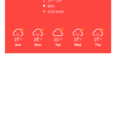
31º - 25º
80%
3.03 km/h
31
30
30
31
31
℃
℃
℃
℃
℃
Sun
Mon
Tue
Wed
Thu