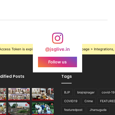
@jsglive.in
ccess Token is expired, Go to the Theme options page > Integrations, t
Follow us
dified Posts
Tags
BJP
brajrajnagar
covid-19
COVID19
Crime
FEATURE
featuredpost
Jharsuguda