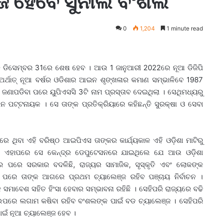
ିଜି ହେବେ ସୁନୀଲ ବଂଶଲ
0
1,204
1 minute read
ାଳ ଡିସେମ୍ବର 31ରେ ଶେଷ ହେବ । ଆଉ 1 ଜାନୁଆରୀ 2022ରେ ନୂଆ ଡିଜିପି
୍ଥାତ୍ ନୂଆ ବର୍ଷର ଓଡିଶାର ଆଇନ ଶୃଙ୍ଖଳାର କମାଣ ସମ୍ଭାଳିବେ 1987
ପଡିବା ପରେ ୟୁପିଏସସି 3ଟି ନାମ ପ୍ରସ୍ତାବ ଦେଇଥିଲା । ସେଥିମଧ୍ୟରୁ
ନ ପଟ୍ଟନାୟକ । ସେ ତାଙ୍କ ପ୍ରତିକ୍ରିୟାରେ କହିଛନ୍ତି ସୁରକ୍ଷା ଓ ସେବା
ୱରେ ଥିବା ଏହି ବରିଷ୍ଠ ଆଇପିଏସ ତାଙ୍କର କାର୍ଯ୍ୟକାଳ ଏହି ଓଡ଼ିଶା ମାଟିରୁ
 ଏହାପରେ ସେ କେନ୍ଦ୍ର ଡେପୁଟେସନରେ ଯାଇଥିଲେ ଯେ ଆଉ ଓଡ଼ିଶା
 ପରେ ସରକାର ବଦଳିଛି, ରାଜ୍ୟର ସାମାଜିକ, ସୃସ୍କୃତି ଏବଂ ଲୋକଙ୍କ
ା ପରେ ତାଙ୍କ ଆଗରେ ପ୍ରଥମ ଚ୍ୟାଲେଞ୍ଜ ରହିବ ପଞ୍ଚାୟ ନିର୍ବାଚନ ।
 ସମାବେଶ ସହିତ ହିଂସା ହେବାର ସମ୍ଭାବନା ରହିଛି । ସେହିପରି ରାଜ୍ୟରେ ବଢି
ଉପରେ ଲଗାମ କଷିବା ରହିବ ବଂଶଲଙ୍କ ପାଇଁ ବଡ ଚ୍ୟାଲେଞ୍ଜ । ସେହିପରି
ାଇଁ ନୂଆ ଚ୍ୟାଲେଞ୍ଜ ହେବ ।