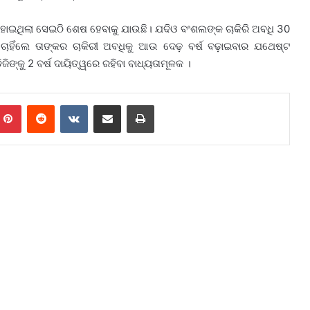
ାଇଥିଲା ସେଇଠି ଶେଷ ହେବାକୁ ଯାଉଛି। ଯଦିଓ ବଂଶଲଙ୍କ ଚାକିରି ଅବଧି 30
ଚାହିଁଲେ ତାଙ୍କର ଚାକିରୀ ଅବଧିକୁ ଆଉ ଦେଢ଼ ବର୍ଷ ବଢ଼ାଇବାର ଯଥେଷ୍ଟ
ଙ୍କୁ 2 ବର୍ଷ ଦାୟିତ୍ୱରେ ରହିବା ବାଧ୍ୟତାମୂଳକ ।
mblr
Pinterest
Reddit
VKontakte
Share via Email
Print