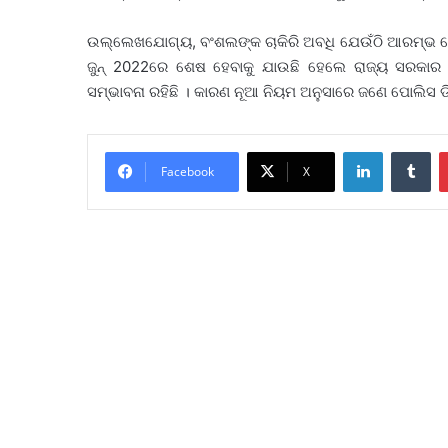
ଉଲ୍ଲେଖଯୋଗ୍ୟ, ବଂଶଲଙ୍କ ଚାକିରି ଅବଧି ଯେଉଁଠି ଆରମ୍ଭ ହେ
ଜୁନ୍ 2022ରେ ଶେଷ ହେବାକୁ ଯାଉଛି ହେଲେ ରାଜ୍ୟ ସରକାର 
ସମ୍ଭାବନା ରହିଛି । କାରଣ ନୂଆ ନିୟମ ଅନୁସାରେ ଜଣେ ପୋଲିସ ଡିଜି
LinkedIn
Tu
Facebook
X