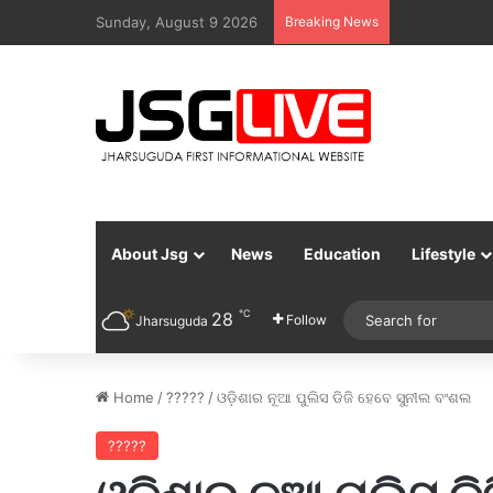
Sunday, August 9 2026
Breaking News
About Jsg
News
Education
Lifestyle
℃
28
Follow
Jharsuguda
Home
/
?????
/
ଓଡ଼ିଶାର ନୂଆ ପୁଲିସ ଡିଜି ହେବେ ସୁନୀଲ ବଂଶଲ
?????