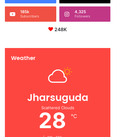
185k
4,325
Subscribers
Followers
248K
Weather
Jharsuguda
Scattered Clouds
28
℃