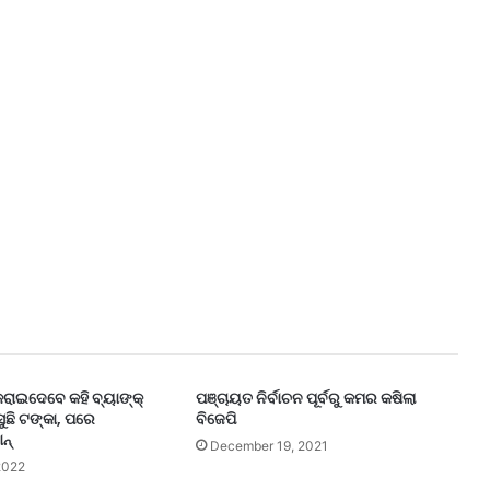
 କରାଇଦେବେ କହି ବ୍ୟାଙ୍କ୍
ପଞ୍ଚାୟତ ନିର୍ବାଚନ ପୂର୍ବରୁ କମର କଷିଲା
ଛି ଟଙ୍କା, ପରେ
ବିଜେପି
ନ୍
December 19, 2021
2022