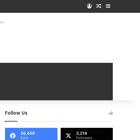
Log In
Random Article
Sidebar
ent
Follow Us
56,459
2,214
Fans
Followers