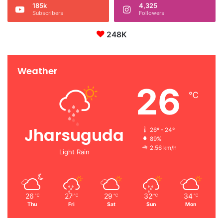
185k
4,325
Subscribers
Followers
248K
Weather
26
℃
Jharsuguda
26º - 24º
89%
2.56 km/h
Light Rain
26
27
29
32
34
℃
℃
℃
℃
℃
Thu
Fri
Sat
Sun
Mon