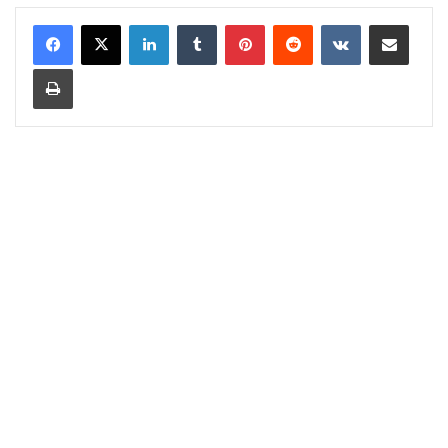
LinkedIn
Tumblr
Pinterest
Reddit
VKontakte
Share via Email
Print