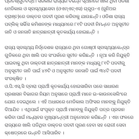
ପ୍ରତିଶ୍ରୁତିବଦ୍ଧ। ସରକାର ରାଜ୍ୟର ବିଭିନ୍ନ ସ୍ଥାନରେ ଖାଲି ଥିବା ଓଡିଶା
ମେଡିକାଲ ଓ ସ୍ବାସ୍ଥ୍ୟସେବା (ଓଏମ୍‌ଏଚ୍‌ଏସ) ଗ୍ରୁପ-ଏ (ଜୁନିଅର
ବ୍ରାଞ୍ଚ)ରେ ଡାକ୍ତର ପଦବୀ ପୂରଣ କରିବାକୁ ଯାଉଛନ୍ତି। ଓଡିଶା ରାଜ୍ୟ
ପବ୍ଲିକ୍‌ ସର୍ଭିସ କମିଶନଙ୍କ ମାଧ୍ୟମରେ ୮୧ଟି ପଦବୀ ନିମନ୍ତେ ଅନୁସୂଚୀତ
ଜାତି ଓ ଜନଜାତି ଛାତ୍ରଛାତ୍ରୀ କୃତକାର୍ଯ୍ୟ ହୋଇଛନ୍ତି ।
ରାଜ୍ୟ ସ୍ବାସ୍ଥ୍ୟ ନିର୍ଦ୍ଦେଶକ ରାଜ୍ୟରେ ଥିବା ଗୋଷ୍ଠୀ ସ୍ବାସ୍ଥ୍ୟକେନ୍ଦ୍ର
ଗୁଡିକରେ ଥିବା ଖାଲି ପଦ ସଂପର୍କରେ ସୂଚୀତ କରିଛନ୍ତି । ନୂଆ କରି ନିଯୁକ୍ତି
ପାଇବାକୁ ଥିବା ଡାକ୍ତରୀ ଛାତ୍ରଛାତ୍ରୀ ମାନଙ୍କ ମଧ୍ୟରୁ ୮୧ଟି ପଦବୀରୁ
ଅନୁସୂଚୀତ ଜାତି ପାଇଁ ୪୭ଟି ଓ ଅନୁସୂଚୀତ ଜନଜାତି ପାଇଁ ୩୪ଟି ପଦବୀ
ସଂରକ୍ଷିତ ।
ଓ.ପି.ଏସ୍‌.ସି ଦ୍ବାରା ପ୍ରାର୍ଥୀ କୃତକାର୍ଯ୍ୟ ହୋଇସାରିବା ପରେ ସାଧାରଣ
ପ୍ରଶାସନ ବିଭାଗର ନିୟମ ଅନୁସାରେ ପ୍ରାର୍ଥୀ ମାନେ ଇ-କାଉନସେଲିଂରେ
ଯୋଗ ଦେଇଥିଲେ । ଏହି ଅଧାରରେ ମେଡିକାଲ ଅଫିସର ମାନଙ୍କୁ ନିଯୁକ୍ତି
ଦିଆଯିବ । ଏଥିପାଇଁ ସଂପୃକ୍ତ ପ୍ରାର୍ଥୀ ମାନଙ୍କୁ ନିଯୁକ୍ତି ପତ୍ର ପ୍ରଦାନ
କରିବା ପାଇଁ ମାନ୍ୟବର ମୁଖ୍ୟମନ୍ତ୍ରୀ ଅନୁମୋଦନ କରିଛନ୍ତି । ଏହା ଫଳରେ
ରାଜ୍ୟରେ ଖାଲି ପଡିଥିବା ଡାକ୍ତର ପଦବୀ ପୂରଣ ହେବା ସହ ରୋଗୀ ସେବା
କ୍ଷେତ୍ରରେ ଉନ୍ନତି ଆସିପାରିବ ।