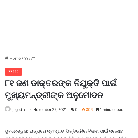
Home
/
?????
?????
୮୧ ଜଣ ଡାକ୍ତରଙ୍କ ନିଯୁକ୍ତି ପାଇଁ
ମୁଖ୍ୟମନ୍ତ୍ରୀଙ୍କ ଅନୁମୋଦନ
jsgodia
November 25, 2021
0
806
1 minute read
ଭୁବନେଶ୍ୱର: ରାଜ୍ୟରେ ସ୍ବାସ୍ଥ୍ୟ ଭିତ୍ତିଭୂମିର ବିକାଶ ପାଇଁ ସରକାର