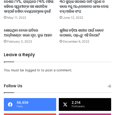
ଦେଶର ୮୨%, ରାଜ୍ୟରେ ୮୩% ମହିଳା
୩୦ ସୁଦ୍ଧା ସରକାର ଦାବି ପୂରଣ ନ
କହିଲେ ସ୍ୱାମୀଙ୍କ ସହ ଶାରୀରିକ
କଲେ ୧ରୁ ଆନ୍ଦୋଳନର ଧମକ ଦେଲା
ସମ୍ପର୍କ ରଖିବା ବାଧ୍ୟତାମୂଳକ ନୁହେଁ
ବସ୍ ମାଲିକ ସଂଘ
May 11, 2022
June 12, 2022
ଶୋଇଥିବା ବେଳେ ରାତିରେ
ଶୁଖିଲା ନଡ଼ିଆ ଶରୀର ପାଇଁ କେତେ
ଅଗ୍ନିକାଣ୍ଡ: ଜଣେ ମୃତ, ଦୁଇ ଆହତ
ଉପକାର, ପଢ଼ନ୍ତୁ ଏହି ରିପୋର୍ଟ
February 3, 2023
December 6, 2022
Leave a Reply
You must be
logged in
to post a comment.
Follow Us
56,459
2,214
Fans
Followers