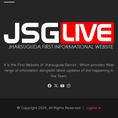
It is the First Website of Jharsuguda District , Which provides Wide
range of information alongwith latest updates of the happening in
the Town.
Facebook
X
YouTube
Instagram
© Copyright 2026, All Rights Reserved |
Jsglive.in