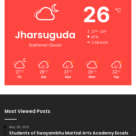
26
℃
Jharsuguda
27º - 24º
87%
3.48 km/h
Scattered Clouds
27
29
31
29
32
℃
℃
℃
℃
℃
Fri
Sat
Sun
Mon
Tue
Most Viewed Posts
May 28, 2015
Students of Swayambhu Martial Arts Academy Excels