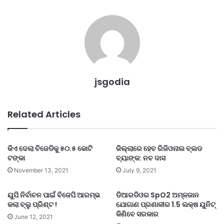
jsgodia
Related Articles
କିଏ ଦେଲା ବିଜେଡିକୁ ୫୦.୫ କୋଟି
ଜିଲ୍ଲାରେ ହେବ ରିଜିଓନାଲ ବ୍ଲଡ
ଟଙ୍କା
ବ୍ୟାଙ୍କ: ନବ ଦାସ
November 13, 2021
July 9, 2021
ୟୁପି ନିର୍ବାଚନ ପାଇଁ ବିଜେପି ଆରମ୍ଭ
ଡିଆରଡିଓର SpO2 ଅମ୍ଳଜାନ
କଲା ବ୍ଲୁ ପ୍ରିଣ୍ଟ !
ଯୋଗାଣ ପ୍ରଣାଳୀର 1.5 ଲକ୍ଷ ୟୁନିଟ୍
କିଣିବେ ସରକାର
June 12, 2021