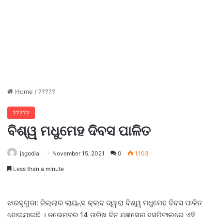
Home
/
?????
?????
ବିଶ୍ୱ ମଧୁମେହ ଦିବସ ପାଳିତ
jsgodia
November 15, 2021
0
1,103
Less than a minute
ଝାରସୁଗୁଡା: ଜିଲ୍ଲାର ଲାୟନ୍ସ କ୍ଲବ ଦ୍ୱାରା ବିଶ୍ୱ ମଧୁମେହ ଦିବସ ପାଳିତ
ହୋଇଯାଇଛି । ନଭେମ୍ବର 14 ତାରିଖ ଦିନ ଯଜ୍ଞସେନା ହସ୍ପିଟାଲରେ ଏହି