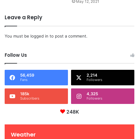
May 12, 2021
Leave a Reply
You must be
logged in
to post a comment.
Follow Us
56,459
2,214
Fans
Followers
185k
4,325
Subscribers
Followers
248K
Weather