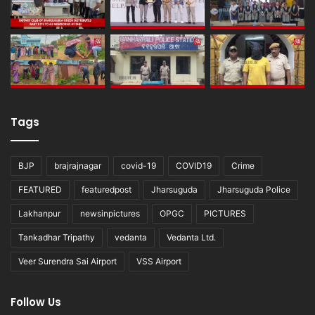
Tags
BJP
brajrajnagar
covid-19
COVID19
Crime
FEATURED
featuredpost
Jharsuguda
Jharsuguda Police
Lakhanpur
newsinpictures
OPGC
PICTURES
Tankadhar Tripathy
vedanta
Vedanta Ltd.
Veer Surendra Sai Airport
VSS Airport
Follow Us