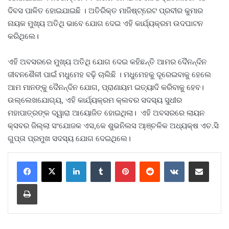
ଦିବସ ପାଳିତ ହୋଇଯାଇଛି । ଅତିରିକ୍ତ ମାଜିଷ୍ଟ୍ରେଟ ପ୍ରବୀର କୁମାର
ନାୟକ ମୁଖ୍ୟ ଅତିଥି ଭାବେ ଯୋଗ ଦେଇ ଏହି କାର୍ଯ୍ୟକ୍ରମ ଉଦଘାଟନ
କରିଥିଲେ।
ଏହି ଅବସରରେ ମୁଖ୍ୟ ଅତିଥି ଯୋଗ ଦେଇ କହିଛନ୍ତି ଆମର ଦୈନନ୍ଦିନ
ଜୀବନଶୈଳୀ ପାଇଁ ମଧୁମେହ ବଢ଼ି ଚାଲିଛି । ମଧୁମେହକୁ ଦୂରେଇବାକୁ ହେଲେ
ଆମ ମାନଙ୍କୁ ଦୈନନ୍ଦିନ ଯୋଗ, ପ୍ରାଣାୟମ ଇତ୍ୟାଦି କରିବାକୁ ହେବ।
ଉଲ୍ଲେଖଯୋଗ୍ୟ, ଏହି କାର୍ଯ୍ୟକ୍ରମ କ୍ଲବର ସଦସ୍ୟ ସୁଧୀର
ମହାପାତ୍ରଙ୍କ ଦ୍ୱାରା ଆୟୋଜିତ ହୋଇଥିଲା। ଏହି ଅବସରରେ ଲାୟନ
କ୍ସବର ଜିଲ୍ଲା ସଂଯୋଜକ ଏସ,କେ ଶୁଭନିଲସ ଆ଼ଞ୍ଚଳିକ ଅଧ୍ୟକ୍ଷ ଏଚ.ସି
ଗୁପ୍ତା ପ୍ରମୁଖ ସଦସ୍ୟ ଯୋଗ ଦେଇଥିଲେ।
LinkedIn
Tumblr
Pinterest
Reddit
VKontakte
Share via Email
Print