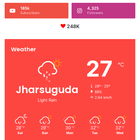
185k
4,325
Subscribers
Followers
248K
Weather
27
℃
Jharsuguda
28º - 25º
88%
2.64 km/h
Light Rain
28
29
30
32
32
℃
℃
℃
℃
℃
Sat
Sun
Mon
Tue
Wed