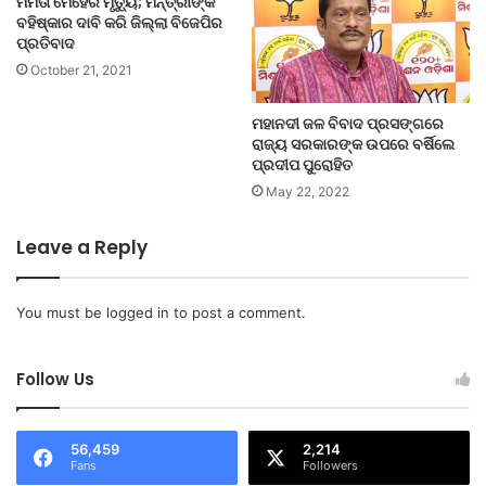
ମମିତା ମେହେର ମୃତ୍ୟୁ; ମନ୍ତ୍ରୀଙ୍କ
ବହିଷ୍କାର ଦାବି କରି ଜିଲ୍ଲା ବିଜେପିର
ପ୍ରତିବାଦ
October 21, 2021
ମହାନଦୀ ଜଳ ବିବାଦ ପ୍ରସଙ୍ଗରେ
ରାଜ୍ୟ ସରକାରଙ୍କ ଉପରେ ବର୍ଷିଲେ
ପ୍ରଦୀପ ପୁରୋହିତ
May 22, 2022
Leave a Reply
You must be
logged in
to post a comment.
Follow Us
56,459
2,214
Fans
Followers