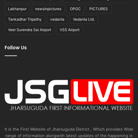
Lakhanpur
newsinpictures
OPGC
PICTURES
Tankadhar Tripathy
vedanta
Vedanta Ltd.
Veer Surendra Sai Airport
VSS Airport
Follow Us
It is the First Website of Jharsuguda District , Which provides Wide
range of information alongwith latest updates of the happening in