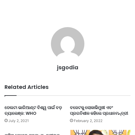
jsgodia
Related Articles
ଡେଲଟା ଭାରିଆଣ୍ଟ ବିଶ୍ୱ ପାଇଁ ବଡ଼
ବଜେଟକୁ ଲୋକାଭିିମୁଖୀ ଏବଂ
ଚ୍ୟାଲେଞ୍ଜ: WHO
ପ୍ରଗତିଶୀଳ କହିଲେ ପ୍ରଧାନମନ୍ତ୍ରୀ
July 2, 2021
February 2, 2022