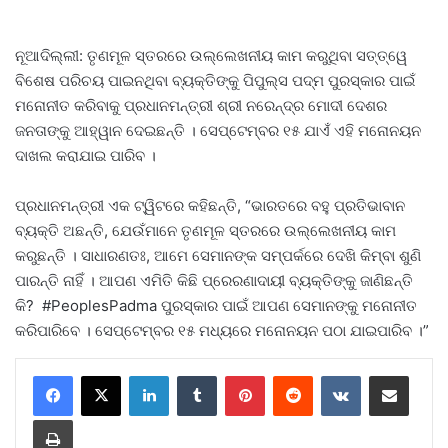
ନୂଆଦିଲ୍ଲୀ: ତୃଣମୂଳ ସ୍ତରରେ ଉଲ୍ଲେଖନୀୟ କାମ କରୁଥିବା ସତ୍ତ୍ୱେ
ବିଶେଷ ପରିଚୟ ପାଇନଥିବା ବ୍ୟକ୍ତିଙ୍କୁ ପିପୁଲ୍ସ ପଦ୍ମ ପୁରସ୍କାର ପାଇଁ
ମନୋନୀତ କରିବାକୁ ପ୍ରଧାନମନ୍ତ୍ରୀ ଶ୍ରୀ ନରେନ୍ଦ୍ର ମୋଦୀ ଦେଶର
ଜନତାଙ୍କୁ ଆହ୍ୱାନ ଦେଇଛନ୍ତି । ସେପ୍ଟେମ୍ବର ୧୫ ଯାଏଁ ଏହି ମନୋନୟନ
ଦାଖଲ କରାଯାଇ ପାରିବ ।
ପ୍ରଧାନମନ୍ତ୍ରୀ ଏକ ଟ୍ୱିଟରେ କହିଛନ୍ତି, “ଭାରତରେ ବହୁ ପ୍ରତିଭାବାନ
ବ୍ୟକ୍ତି ଅଛନ୍ତି, ଯେଉଁମାନେ ତୃଣମୂଳ ସ୍ତରରେ ଉଲ୍ଲେଖନୀୟ କାମ
କରୁଛନ୍ତି । ସାଧାରଣତଃ, ଆମେ ସେମାନଙ୍କ ସମ୍ପର୍କରେ ଦେଖି କିମ୍ବା ଶୁଣି
ପାରନ୍ତି ନାହିଁ । ଆପଣ ଏମିତି କିଛି ପ୍ରେରଣାଦାୟୀ ବ୍ୟକ୍ତିଙ୍କୁ ଜାଣିଛନ୍ତି
କି? #PeoplesPadma ପୁରସ୍କାର ପାଇଁ ଆପଣ ସେମାନଙ୍କୁ ମନୋନୀତ
କରିପାରିବେ । ସେପ୍ଟେମ୍ବର ୧୫ ମଧ୍ୟରେ ମନୋନୟନ ପଠା ଯାଇପାରିବ ।”
LinkedIn
Tumblr
Pinterest
Reddit
VKontakte
Share via Email
Print