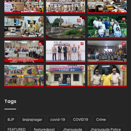
Tags
BJP
brajrajnagar
covid-19
COVID19
Crime
FEATURED
featuredpost
Jharsuguda
Jharsuguda Police