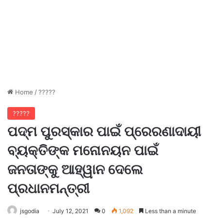
Home
/
?????
?????
ପଦ୍ମ ପୁରସ୍କାର ପାଇଁ ପ୍ରେରଣାଦାୟୀ
ବ୍ୟକ୍ତିଙ୍କ ମନୋନୟନ ପାଇଁ
ଜନତାଙ୍କୁ ଆହ୍ୱାନ ଦେଲେ
ପ୍ରଧାନମନ୍ତ୍ରୀ
jsgodia
July 12, 2021
0
1,092
Less than a minute