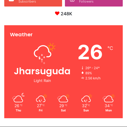
Subscribers
Followers
248K
Weather
26
℃
Jharsuguda
26º - 24º
89%
2.56 km/h
Light Rain
26
27
29
32
34
℃
℃
℃
℃
℃
Thu
Fri
Sat
Sun
Mon