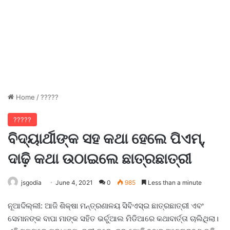
Home
/
?????
?????
ବିଦ୍ୟାର୍ଥୀଙ୍କ ସହ କଥା ହେଲେ ପିଏମ୍,
ଦାଢ଼ି କଥା ଉଠାଇଲେ ଛାତ୍ରଛାତ୍ରୀ
jsgodia
June 4, 2021
0
985
Less than a minute
ନୂଆଦିଲ୍ଲୀ: ଆଜି ଶିକ୍ଷା ମନ୍ତ୍ରଣାଳୟ ସିବିଏସ୍ଇ ଛାତ୍ରଛାତ୍ରୀ ଏବଂ
ସେମାନଙ୍କ ବାପା ମାଙ୍କ ସହିତ ଭର୍ଚୁଆଲ ମିଡିଆରେ କଥାବାର୍ତ୍ତା ଚାଲିଥିଲା।