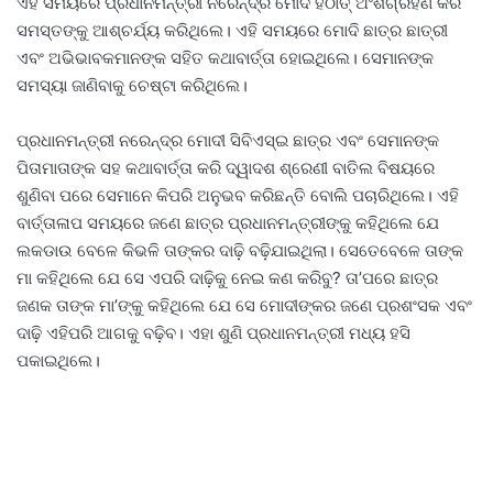
ଏହି ସମୟରେ ପ୍ରଧାନମନ୍ତ୍ରୀ ନରେନ୍ଦ୍ର ମୋଦି ହଠାତ୍ ଅଂଶଗ୍ରହଣ କରି
ସମସ୍ତଙ୍କୁ ଆଶ୍ଚର୍ଯ୍ୟ କରିଥିଲେ। ଏହି ସମୟରେ ମୋଦି ଛାତ୍ର ଛାତ୍ରୀ
ଏବଂ ଅଭିଭାବକମାନଙ୍କ ସହିତ କଥାବାର୍ତ୍ତା ହୋଇଥିଲେ। ସେମାନଙ୍କ
ସମସ୍ୟା ଜାଣିବାକୁ ଚେଷ୍ଟା କରିଥିଲେ।
ପ୍ରଧାନମନ୍ତ୍ରୀ ନରେନ୍ଦ୍ର ମୋଦୀ ସିବିଏସ୍ଇ ଛାତ୍ର ଏବଂ ସେମାନଙ୍କ
ପିତାମାତାଙ୍କ ସହ କଥାବାର୍ତ୍ତା କରି ଦ୍ୱାଦଶ ଶ୍ରେଣୀ ବାତିଲ ବିଷୟରେ
ଶୁଣିବା ପରେ ସେମାନେ କିପରି ଅନୁଭବ କରିଛନ୍ତି ବୋଲି ପଚାରିଥିଲେ। ଏହି
ବାର୍ତ୍ତାଳାପ ସମୟରେ ଜଣେ ଛାତ୍ର ପ୍ରଧାନମନ୍ତ୍ରୀଙ୍କୁ କହିଥିଲେ ଯେ
ଲକଡାଉ ବେଳେ କିଭଳି ତାଙ୍କର ଦାଢ଼ି ବଢ଼ିଯାଇଥିଲା। ସେତେବେଳେ ତାଙ୍କ
ମା କହିଥିଲେ ଯେ ସେ ଏପରି ଦାଢ଼ିକୁ ନେଇ କଣ କରିବୁ? ତା’ପରେ ଛାତ୍ର
ଜଣକ ତାଙ୍କ ମା’ଙ୍କୁ କହିଥିଲେ ଯେ ସେ ମୋଦୀଙ୍କର ଜଣେ ପ୍ରଶଂସକ ଏବଂ
ଦାଢ଼ି ଏହିପରି ଆଗକୁ ବଢ଼ିବ। ଏହା ଶୁଣି ପ୍ରଧାନମନ୍ତ୍ରୀ ମଧ୍ୟ ହସି
ପକାଇଥିଲେ।