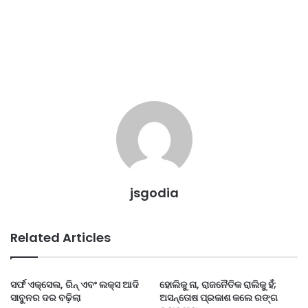
jsgodia
Related Articles
ସର୍ଫ ଏକ୍ସେଲ, ରିନ୍ ଏବଂ ଲକ୍ସ ଆଦି
ହୋଲିକୁ ନା, ରାଜନୈତିକ ରାଲିକୁ ହଁ;
ସାବୁନର ଦର ବଢ଼ିଲା
ଅସନ୍ତୋଷ ପ୍ରକାଶ କଲେ ରଙ୍ଗ