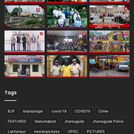
Tags
BJP
brajrajnagar
covid-19
COVID19
Crime
FEATURED
featuredpost
Jharsuguda
Jharsuguda Police
Lakhanpur
newsinpictures
OPGC
PICTURES