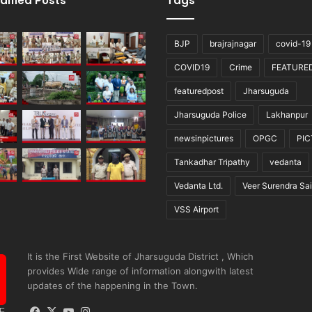
dified Posts
Tags
BJP
brajrajnagar
covid-19
COVID19
Crime
FEATURE
featuredpost
Jharsuguda
Jharsuguda Police
Lakhanpur
newsinpictures
OPGC
PI
Tankadhar Tripathy
vedanta
Vedanta Ltd.
Veer Surendra Sai
VSS Airport
It is the First Website of Jharsuguda District , Which
provides Wide range of information alongwith latest
updates of the happening in the Town.
Facebook
X
YouTube
Instagram