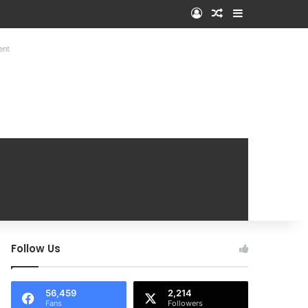
Log In
Random Article
Sidebar
ent
Follow Us
56,459
2,214
Fans
Followers