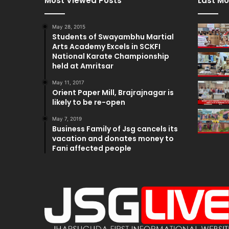
Most Viewed Posts
Last Mo
May 28, 2015
Students of Swayambhu Martial
Arts Academy Excels in SCKFI
National Karate Championship
held at Amritsar
May 11, 2017
Orient Paper Mill, Brajrajnagar is
likely to be re-open
May 7, 2019
Business Family of Jsg cancels its
vacation and donates money to
Fani affected people