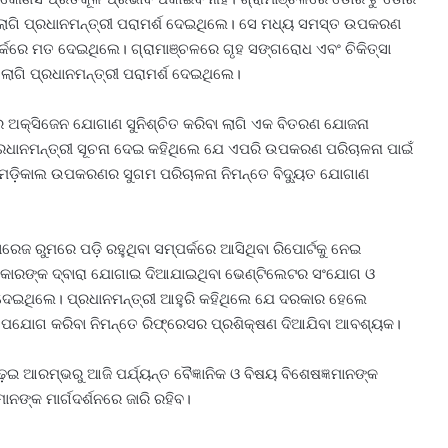
ଇବା ଲାଗି ପ୍ରଧାନମନ୍ତ୍ରୀ ପରାମର୍ଶ ଦେଇଥିଲେ। ସେ ମଧ୍ୟ ସମସ୍ତ ଉପକରଣ
ପର୍କରେ ମତ ଦେଇଥିଲେ। ଗ୍ରାମାଞ୍ଚଳରେ ଗୃହ ସଙ୍ଗରୋଧ ଏବଂ ଚିକିତ୍ସା
 ଲାଗି ପ୍ରଧାନମନ୍ତ୍ରୀ ପରାମର୍ଶ ଦେଇଥିଲେ।
 ଅକ୍ସିଜେନ ଯୋଗାଣ ସୁନିଶ୍ଚିତ କରିବା ଲାଗି ଏକ ବିତରଣ ଯୋଜନା
 ପ୍ରଧାନମନ୍ତ୍ରୀ ସୂଚନା ଦେଇ କହିଥିଲେ ଯେ ଏପରି ଉପକରଣ ପରିଚାଳନା ପାଇଁ
ଂ ମେଡ଼ିକାଲ ଉପକରଣର ସୁଗମ ପରିଚାଳନା ନିମନ୍ତେ ବିଦ୍ୟୁତ ଯୋଗାଣ
ରୁମରେ ପଡ଼ି ରହୁଥିବା ସମ୍ପର୍କରେ ଆସିଥିବା ରିପୋର୍ଟକୁ ନେଇ
ରକାରଙ୍କ ଦ୍ବାରା ଯୋଗାଇ ଦିଆଯାଇଥିବା ଭେଣ୍ଟିଲେଟର ସଂଯୋଗ ଓ
ଦେଇଥିଲେ। ପ୍ରଧାନମନ୍ତ୍ରୀ ଆହୁରି କହିଥିଲେ ଯେ ଦରକାର ହେଲେ
ର ଉପଯୋଗ କରିବା ନିମନ୍ତେ ରିଫ୍ରେସର ପ୍ରଶିକ୍ଷଣ ଦିଆଯିବା ଆବଶ୍ୟକ।
ଆରମ୍ଭରୁ ଆଜି ପର୍ଯ୍ୟନ୍ତ ବୈଜ୍ଞାନିକ ଓ ବିଷୟ ବିଶେଷଜ୍ଞମାନଙ୍କ
ନଙ୍କ ମାର୍ଗଦର୍ଶନରେ ଜାରି ରହିବ।