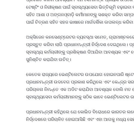
ଟେଷ୍ଟିଂ ଓ ନିରୀକ୍ଷଣ ପାଇଁ ସ୍ବାସ୍ଥ୍ୟସେବା ଭିତ୍ତିଭୂମି ବଢ଼ା
ସହିତ ଆଶା ଓ ଅଙ୍ଗନଓ୍ବାଡ଼ି କର୍ମୀମାନଙ୍କୁ ସଶକ୍ତ କରିବା ସମ୍
ପାଇଁ ଚିତ୍ରଣ ସହିତ ସହଜ ଭାଷାରେ ମାର୍ଗଦର୍ଶିକା ଉପଲବ୍ଧ କରିବା
ଅକ୍ସିଜେନ କନସେଣ୍ଟ୍ରେଟର ବ୍ୟବସ୍ଥା ସମେତ, ଗ୍ରାମାଞ୍ଚଳରେ
ପ୍ରସ୍ତୁତ କରିବା ଲାଗି ପ୍ରଧାନମନ୍ତ୍ରୀ ନିର୍ଦ୍ଦେଶ ଦେଇଥିଲେ।
ସ୍ବାସ୍ଥ୍ୟ କର୍ମଚାରୀଙ୍କୁ ପ୍ରଶିକ୍ଷଣ ଦିଆଯିବା ଆବଶ୍ୟକ ଏବ
ସୁନିଶ୍ଚିତ କରାଯିବା ଉଚିତ୍।
କେତେକ ରାଜ୍ୟରେ ଭେଣ୍ଟିଲେଟର ଉପଯୋଗ ହୋଇନପାରି ଷ୍ଟୋରେଜ 
ପ୍ରଧାନମନ୍ତ୍ରୀ ଉଦବେଗ ପ୍ରକାଶ କରିଥିଲେ ଏବଂ କେନ୍ଦ୍ର ସ
ପରିଚାଳନା ନିମନ୍ତେ ଏକ ଅଡିଟ କରାଯିବା ଆବଶ୍ୟକ ବୋଲି ମତ 
ସ୍ବାସ୍ଥ୍ୟସେବା କର୍ମଚାରୀମାନଙ୍କୁ ସଠିକ ଭାବେ ଭେଣ୍ଟିଲେଟ
ପ୍ରଧାନମନ୍ତ୍ରୀ କହିଥିଲେ ଯେ କୋଭିଡ ବିରୋଧରେ ଭାରତର ଲଢ଼େଇ 
ନିର୍ଦ୍ଦେଶରେ ପରିଚାଳିତ ହୋଇଆସିଛି ଏବଂ ଏହା ଆଗକୁ ମଧ୍ୟ ସେମା