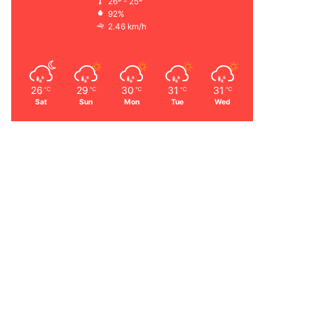
26º - 25º
92%
2.46 km/h
26
29
30
31
31
℃
℃
℃
℃
℃
Sat
Sun
Mon
Tue
Wed