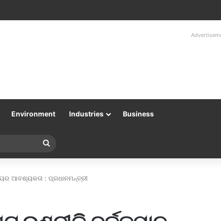
Advertisem
Environment
Industries
Business
Search
for
ମୟର ଆବଶ୍ୟକତା : ପ୍ରଧାନମନ୍ତ୍ରୀ