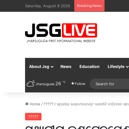
Saturday, August 8 2026
Breaking News
About Jsg
News
Education
Lifestyle
℃
26
Follow
Jharsuguda
Home
/
?????
/
ସ୍ଥାନୀୟ କଣ୍ଟେନମେଣ୍ଟ ରଣନୀତି ବର୍ତ୍ତମାନ ସ
?????