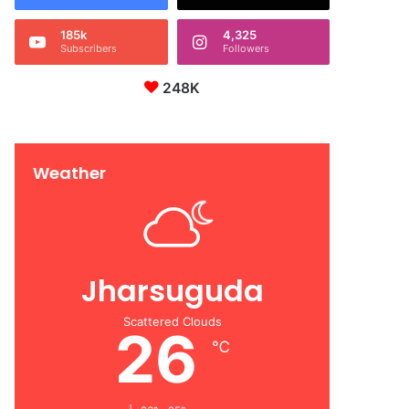
185k
4,325
Subscribers
Followers
248K
Weather
Jharsuguda
Scattered Clouds
26
℃