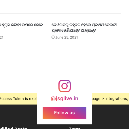
ଡ ହ୍ରାସ କରିବା ଉପରେ ଜୋର
ଦେଓଗଡରୁ ଚିହ୍ନଟ ହେଲେ ପ୍ରଥମ ଡେଲଟା
ପ୍ଲସ ଭେରିଆଣ୍ଟ ଆକ୍ରାନ୍ତ
21
June 25, 2021
@jsglive.in
ccess Token is expired, Go to the Theme options page > Integrations, t
Follow us