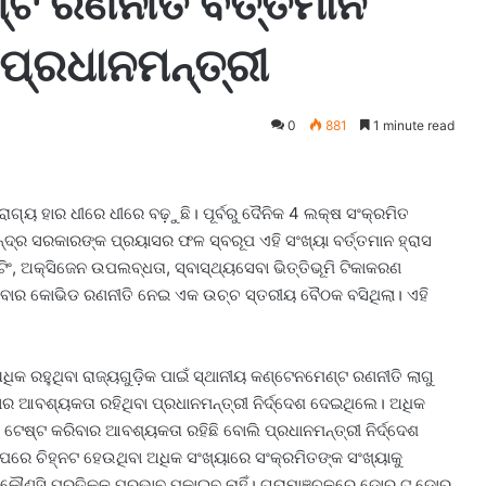
ଟ ରଣନୀତି ବର୍ତ୍ତମାନ
୍ରଧାନମନ୍ତ୍ରୀ
0
881
1 minute read
ରୋଗ୍ୟ ହାର ଧୀରେ ଧୀରେ ବଢ଼ୁଛି। ପୂର୍ବରୁ ଦୈନିକ 4 ଲକ୍ଷ ସଂକ୍ରମିତ
ନ୍ଦ୍ର ସରକାରଙ୍କ ପ୍ରୟାସର ଫଳ ସ୍ବରୂପ ଏହି ସଂଖ୍ୟା ବର୍ତ୍ତମାନ ହ୍ରାସ
ିଂ, ଅକ୍ସିଜେନ ଉପଲବ୍ଧତା, ସ୍ବାସ୍ଥ୍ୟସେବା ଭିତ୍ତିଭୂମି ଟିକାକରଣ
ନିବାର କୋଭିଡ ରଣନୀତି ନେଇ ଏକ ଉଚ୍ଚ ସ୍ତରୀୟ ବୈଠକ ବସିଥିଲା। ଏହି
ଅଧିକ ରହୁଥିବା ରାଜ୍ୟଗୁଡ଼ିକ ପାଇଁ ସ୍ଥାନୀୟ କଣ୍ଟେନମେଣ୍ଟ ରଣନୀତି ଲାଗୁ
ର ଆବଶ୍ୟକତା ରହିଥିବା ପ୍ରଧାନମନ୍ତ୍ରୀ ନିର୍ଦ୍ଦେଶ ଦେଇଥିଲେ। ଅଧିକ
ଟେଷ୍ଟ କରିବାର ଆବଶ୍ୟକତା ରହିଛି ବୋଲି ପ୍ରଧାନମନ୍ତ୍ରୀ ନିର୍ଦ୍ଦେଶ
ାପରେ ଚିହ୍ନଟ ହେଉଥିବା ଅଧିକ ସଂଖ୍ୟାରେ ସଂକ୍ରମିତଙ୍କ ସଂଖ୍ୟାକୁ
କୌଣସି ପ୍ରତିକୂଳ ପ୍ରଭାବ ପକାଇବ ନାହିଁ। ଗ୍ରାମାଞ୍ଚଳରେ ଡୋର ଟୁ ଡୋର