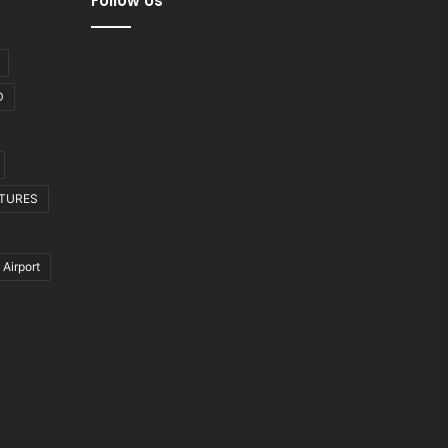
Follow Us
D
CTURES
 Airport