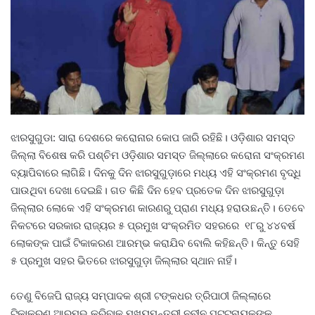
ଝାରସୁଗୁଡା: ସାରା ଦେଶରେ କରୋନାର କୋପ ଜାରି ରହିଛି। ଓଡ଼ିଶାର ସମସ୍ତ
ଜିଲ୍ଲା ବିଶେଷ କରି ପଶ୍ଚିମ ଓଡ଼ିଶାର ସମସ୍ତ ଜିଲ୍ଲାରେ କରୋନା ସଂକ୍ରମଣ
ବ୍ୟାପିବାରେ ଲାଗିଛି। ଦିନକୁ ଦିନ ଝାରସୁଗୁଡ଼ାରେ ମଧ୍ୟ ଏହି ସଂକ୍ରମଣ ବୃଦ୍ଧି
ପାଉଥିବା ଦେଖା ଦେଇଛି। ଗତ କିଛି ଦିନ ହେବ ପ୍ରତେକ ଦିନ ଝାରସୁଗୁଡ଼ା
ଜିଲ୍ଲାର ଲୋକେ ଏହି ସଂକ୍ରମଣ କାରଣରୁ ପ୍ରାଣ ମଧ୍ୟ ହରାଉଛନ୍ତି। ତେବେ
ନିକଟରେ ସରକାର ରାଜ୍ୟର ୫ ପ୍ରମୁଖ ସଂକ୍ରମିତ ସହରରେ ୧୮ରୁ ୪୪ବର୍ଷ
ଲୋକଙ୍କ ପାଇଁ ଟିକାକରଣ ଆରମ୍ଭ କରାଯିବ ବୋଲି କହିଛନ୍ତି। କିନ୍ତୁ ସେହି
୫ ପ୍ରମୁଖ ସହର ଭିତରେ ଝାରସୁଗୁଡ଼ା ଜିଲ୍ଲାର ସ୍ଥାନ ନାହିଁ।
ତେଣୁ ବିଜେପି ରାଜ୍ୟ ସମ୍ପାଦକ ଶ୍ରୀ ଟଙ୍କଧର ତ୍ରିପାଠୀ ଜିଲ୍ଲାରେ
ଟିକାକରଣ ଆରମ୍ଭ କରିବାକୁ ମୁଖ୍ୟମନ୍ତ୍ରୀ ନବୀନ ପଟ୍ଟନାୟକଙ୍କ