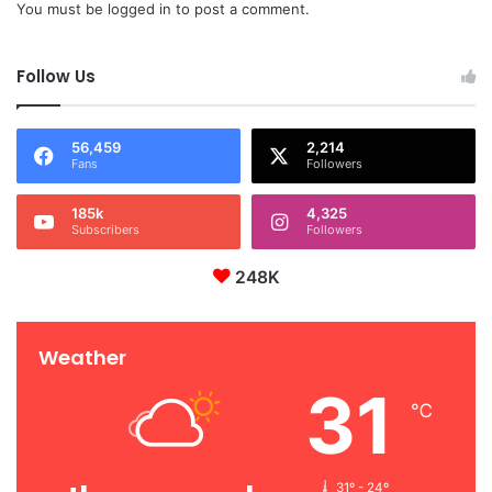
You must be
logged in
to post a comment.
Follow Us
56,459
2,214
Fans
Followers
185k
4,325
Subscribers
Followers
248K
Weather
31
℃
31º - 24º