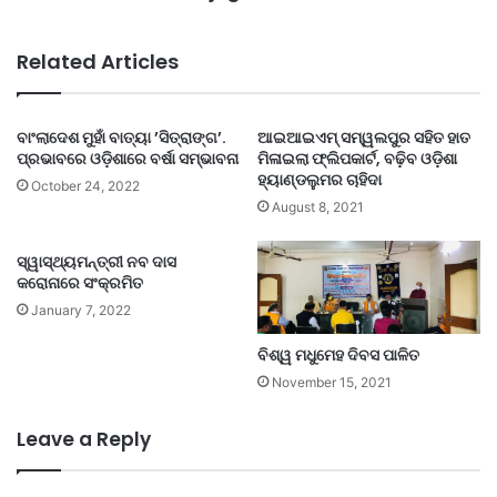
Related Articles
ବାଂଲାଦେଶ ମୁହାଁ ବାତ୍ୟା ’ସିତ୍ରାଙ୍ଗ’.
ଆଇଆଇଏମ୍ ସମ୍ୱଲପୁର ସହିତ ହାତ
ପ୍ରଭାବରେ ଓଡ଼ିଶାରେ ବର୍ଷା ସମ୍ଭାବନା
ମିଳାଇଲା ଫ୍ଲିପକାର୍ଟ, ବଢ଼ିବ ଓଡ଼ିଶା
ହ୍ୟାଣ୍ଡଲୁମର ଚାହିଦା
October 24, 2022
August 8, 2021
ସ୍ୱାସ୍ଥ୍ୟମନ୍ତ୍ରୀ ନବ ଦାସ
କରୋନାରେ ସଂକ୍ରମିତ
January 7, 2022
ବିଶ୍ୱ ମଧୁମେହ ଦିବସ ପାଳିତ
November 15, 2021
Leave a Reply