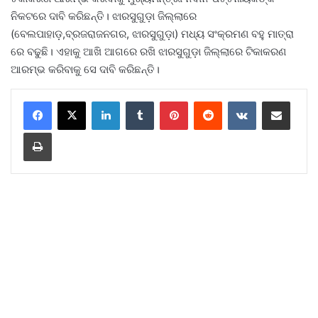
ନିକଟରେ ଦାବି କରିଛନ୍ତି। ଝାରସୁଗୁଡ଼ା ଜିଲ୍ଲାରେ
(ବେଲପାହାଡ଼,ବ୍ରଜରାଜନଗର, ଝାରସୁଗୁଡ଼ା) ମଧ୍ୟ ସଂକ୍ରମଣ ବହୁ ମାତ୍ରା
ରେ ବଢୁଛି। ଏହାକୁ ଆଖି ଆଗରେ ରଖି ଝାରସୁଗୁଡ଼ା ଜିଲ୍ଲାରେ ଟିକାକରଣ
ଆରମ୍ଭ କରିବାକୁ ସେ ଦାବି କରିଛନ୍ତି।
LinkedIn
Tumblr
Pinterest
Reddit
VKontakte
Share via Email
Print