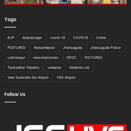
Tags
BJP
brajrajnagar
covid-19
COVID19
Crime
FEATURED
featuredpost
Jharsuguda
Jharsuguda Police
Lakhanpur
newsinpictures
OPGC
PICTURES
Tankadhar Tripathy
vedanta
Vedanta Ltd.
Veer Surendra Sai Airport
VSS Airport
Follow Us