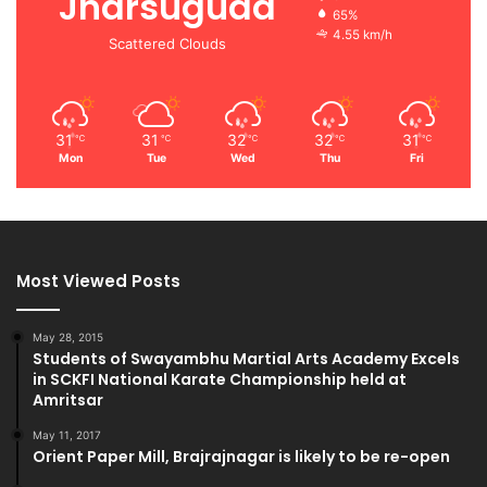
Jharsuguda
65%
4.55 km/h
Scattered Clouds
31
31
32
32
31
℃
℃
℃
℃
℃
Mon
Tue
Wed
Thu
Fri
Most Viewed Posts
May 28, 2015
Students of Swayambhu Martial Arts Academy Excels
in SCKFI National Karate Championship held at
Amritsar
May 11, 2017
Orient Paper Mill, Brajrajnagar is likely to be re-open