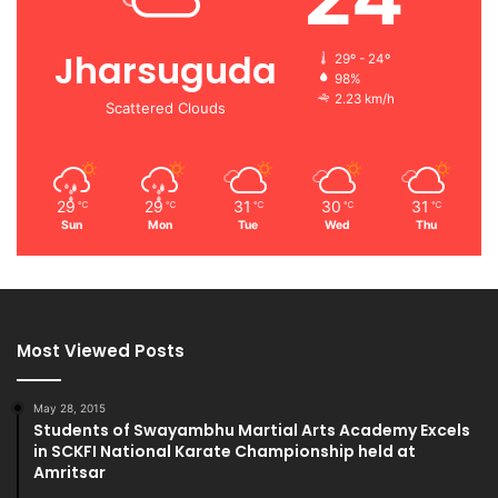
Jharsuguda
29º - 24º
98%
2.23 km/h
Scattered Clouds
29
29
31
30
31
℃
℃
℃
℃
℃
Sun
Mon
Tue
Wed
Thu
Most Viewed Posts
May 28, 2015
Students of Swayambhu Martial Arts Academy Excels
in SCKFI National Karate Championship held at
Amritsar