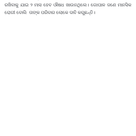
ରଖିବାକୁ ଯାଇ ୨ ମାସ ହେବ ଔଷଧ ଖାଉନଥିଲେ। ଗୋପାଳ ଜଣେ ମାନସିକ
ରୋଗୀ ବୋଲି ତାଙ୍କ ପରିବାର ଲୋକେ ଦାବି କରୁଛନ୍ତି।