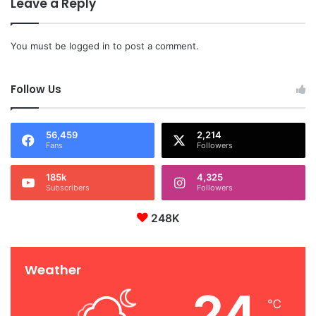
Leave a Reply
You must be
logged in
to post a comment.
Follow Us
56,459
2,214
Fans
Followers
185k
4,325
Subscribers
Followers
248K
Weather
24
℃