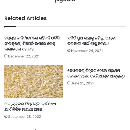
Related Articles
ପଞ୍ଚାୟତ ନିର୍ବାଚନରେ ରହିବନି ଓବିସି
ଏମିତି ପୁଅ କାହାକୁ ନମିଳୁ, ଅଣ୍ଡା
ସଂରକ୍ଷଣ, ବିଜ୍ଞପ୍ତି ଉପରେ ରୋକ୍
ତରକାରୀ ପାଇଁ ମାକୁ ହତ୍ୟା !
ଲଗାଇଲେ ସରକାର
November 24, 2021
December 22, 2021
ଦେଓଗଡରୁ ଚିହ୍ନଟ ହେଲେ ପ୍ରଥମ
ଡେଲଟା ପ୍ଲସ ଭେରିଆଣ୍ଟ ଆକ୍ରାନ୍ତ
June 25, 2021
କେନ୍ଦ୍ର୍ରର ନିଷ୍ପତ୍ତି: ବର୍ଷ ଶେଷ
ଯାଏଁ ମିଳିବ ମାଗଣା ରାସନ
September 28, 2022