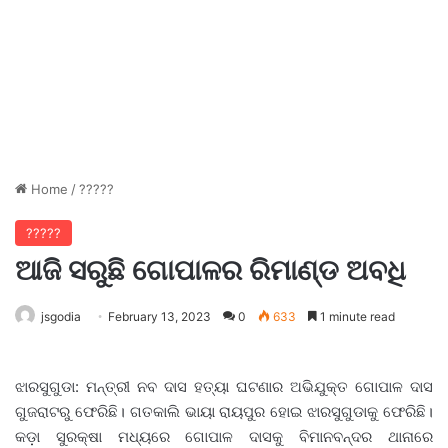
Home
/
?????
?????
ଆଜି ସରୁଛି ଗୋପାଳର ରିମାଣ୍ଡ ଅବଧି
jsgodia
February 13, 2023
0
633
1 minute read
ଝାରସୁଗୁଡା: ମନ୍ତ୍ରୀ ନବ ଦାସ ହତ୍ୟା ଘଟଣାର ଅଭିଯୁକ୍ତ ଗୋପାଳ ଦାସ
ଗୁଜରାଟରୁ ଫେରିଛି। ଗତକାଲି ଭାୟା ରାୟପୁର ହୋଇ ଝାରସୁଗୁଡାକୁ ଫେରିଛି।
କଡ଼ା ସୁରକ୍ଷା ମଧ୍ୟରେ ଗୋପାଳ ଦାସକୁ ବିମାନବନ୍ଦର ଥାନାରେ