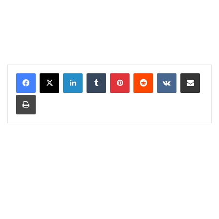
LinkedIn
Tumblr
Pinterest
Reddit
VKontakte
Share via Email
Print