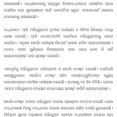
ରଖାଯାଇଛି। ଗାନ୍ଧୀନଗରରୁ ରାୟପୁର ବିମାନବନ୍ଦରରେ ପହଞ୍ଚିବା ପରେ
ପୋଲିସ କଡ଼ା ସୁରକ୍ଷାରେ ଆଣି ତାଳପଟିଆ ସ୍ଥିତ ଏଆରପୋର୍ଟ ଥାନାରେ
ଗୋପାଳକୁ ରଖାଯାଇଛି।
ଅନ୍ଯପଟେ ଆଜି ଅଭିଯୁକ୍ତର ତୃତୀୟ ପର୍ଯାୟର ୫ ଦିନିଆ ରିମାଣ୍ଡ ଅବଧି
ଶେଷ ହେଉଛି। ଆଜି ଜେଏମଏଫସି କୋର୍ଟରେ ଅଭିଯୁକ୍ତଙ୍କୁ ହାଜର
କରାଯିବ। ଏଥିସହ ନାର୍କୋ ପରୀକ୍ଷା ରିପୋର୍ଟ ଦାଖଲ କରିବ କ୍ରାଇମବ୍ରାଞ୍ଚ।
ତେବେ ଏଥର ପୁଣିଥରେ ରିମାଣ୍ଡରେ ଆଉ ଥରେ ନେବ କି ନାହିଁ
କ୍ରାଇମବ୍ରାଞ୍ଚ ତାହା ସ୍ପଷ୍ଟ ହୋଇନି।
ଏହାପୂର୍ବରୁ ଅଭିଯୁକ୍ତର ପଲିଗ୍ରାଫ ଓ ନାର୍କୋ ଟେଷ୍ଟ ହୋଇଛି। ସେହିପରି
ଝାରସୁଗୁଡାରେ ଏଲଭିଏ ଟେଷ୍ଟ ସହିତ ମନସ୍ତତ୍ୱବିତଙ୍କ ଦ୍ୱାରା
ଗୋପାଳଙ୍କର ମାନସିକ ପରୀକ୍ଷା ହୋଇଛି। ଘଟଣାକୁ ୧୫ ଦିନ ବିତିଛି। ହେଲେ
ଏଯାଏ ଅଭିଯୁକ୍ତର ହତ୍ୟାର ଉଦ୍ଦେଶ୍ୟ ସ୍ପଷ୍ଟ କରିନି କ୍ରାଇମବ୍ରାଞ୍ଚ।
ନାର୍କୋ ଟେଷ୍ଚ ବେଳେ ଅଭିଯୁକ୍ତ ଅନେକ ପ୍ରଶ୍ନର ଉତ୍ତର ଦେଇଛି। ଯାହା
ତଦନ୍ତକାରୀ ଟିମକୁ ତଦନ୍ତରେ ଅନେକ ସହଯୋଗ କରିବ ବୋଲି କୁହାଯାଉଛି।
ମିଳିଥିବା ସୂଚନା ଅନୁସାରେ ଅଭିଯୁକ୍ତ ଜଣଙ୍କ ମନ୍ତ୍ରୀଙ୍କ ଉପରେ ରାଗ