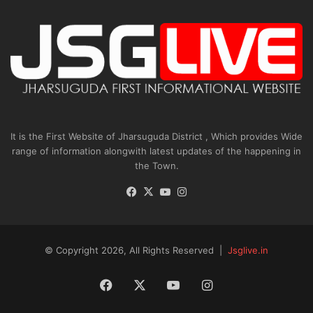
It is the First Website of Jharsuguda District , Which provides Wide
range of information alongwith latest updates of the happening in
the Town.
Facebook
X
YouTube
Instagram
© Copyright 2026, All Rights Reserved |
Jsglive.in
Facebook
X
YouTube
Instagram