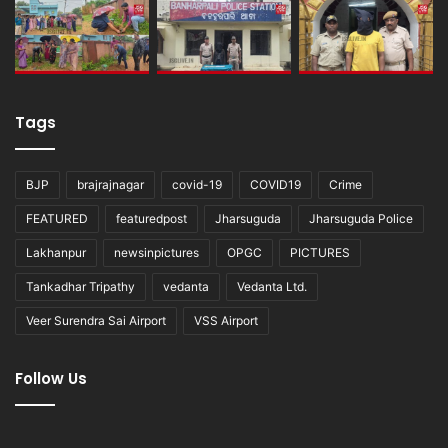
Tags
BJP
brajrajnagar
covid-19
COVID19
Crime
FEATURED
featuredpost
Jharsuguda
Jharsuguda Police
Lakhanpur
newsinpictures
OPGC
PICTURES
Tankadhar Tripathy
vedanta
Vedanta Ltd.
Veer Surendra Sai Airport
VSS Airport
Follow Us