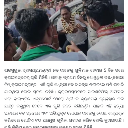
ଝାରସୁଗୁଡା:ସ୍ବାସ୍ଥ୍ୟମନ୍ତ୍ରୀ ନବ ଦାସଙ୍କୁ ଗୁଳିମାଡ ହେବାର 5 ଦିନ ପରେ
କ୍ରାଇମସ୍ପଟରୁ ଗୁଳି ମିଳିଛି। ଯାହାକୁ ପ୍ରଥମ ଦିନରୁ ଖୋଜୁଥିଲା ତଦନ୍ତକାରୀ
ଟିମ୍ କ୍ରାଇମବ୍ରାଞ୍ଚ। ଏହି ଗୁଳି ମନ୍ତ୍ରୀ ନବ ଦାସଙ୍କ ଶରୀରରେ ପଶି ବାହାରି
ଯାଇଥିଲା ବୋଲି ସୂଚନା ରହିଛି। କ୍ରାଇମସ୍ପଟରେ ସାଇଣ୍ଟିଫିକ୍ ଅଫିସର
ଏବଂ ବାଲାଷ୍ଟିକ ଏକ୍ସପୋର୍ଟ ଫାରୋ ଥ୍ରୀ-ଡି କ୍ୟାମେରା ବ୍ୟବହାର କରି
ଯାଞ୍ଚ କରୁଥିବା ବେଳେ ଏକ ଗୁଳି ଜବତ କରିଛନ୍ତି। ଯାହାକି ଏହି ହତ୍ୟା
ଘଟଣାର ବଡ ପ୍ରମାଣ ଏବଂ ଅଭିଯୁକ୍ତ ଗୋପାଳ ଦାସଙ୍କୁ ଦୋଷୀ ସାବ୍ୟସ୍ତ
କରିବାରେ ଗୋଟିଏ ବଡ ପ୍ରମୁଖ ଭୂମିକା ଗ୍ରହଣ କରିବ ବୋଲି କୁହାଯାଉଛି।
ଗୁଳି ମିଳିବା ନେଇ କ୍ରାଇମବ୍ରାଞ୍ଚ ପକ୍ଷରୁ ସୂଚନା ମିଳିଛି।