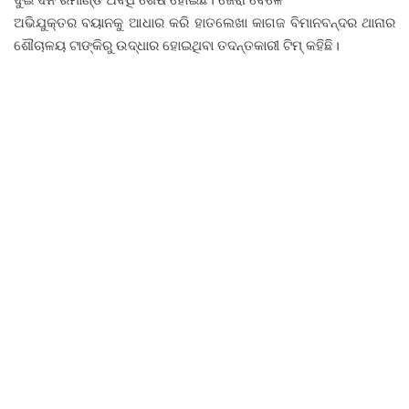
ଅଭିଯୁକ୍ତର ବୟାନକୁ ଆଧାର କରି ହାତଲେଖା କାଗଜ ବିମାନବନ୍ଦର ଥାନାର
ଶୌଚାଳୟ ଟାଙ୍କିରୁ ଉଦ୍ଧାର ହୋଇଥିବା ତଦନ୍ତକାରୀ ଟିମ୍ କହିଛି।