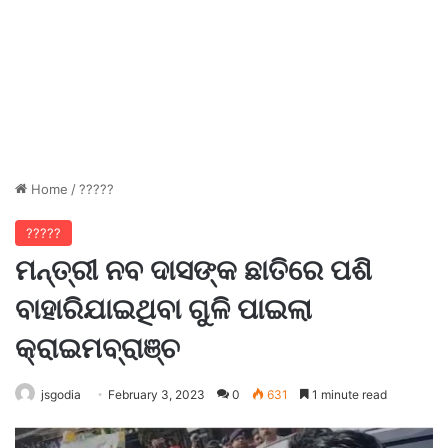
Home
/
?????
?????
ମନ୍ତ୍ରୀ ନବ ଦାସଙ୍କ ଛାତିରେ ପଶି
ବାହାରିଯାଇଥିବା ଗୁଳି ପାଇଲା
କ୍ରାଇମବ୍ରାଞ୍ଚ
jsgodia
February 3, 2023
0
631
1 minute read