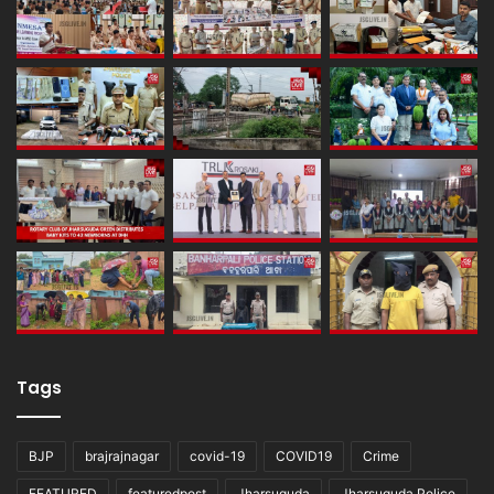
Tags
BJP
brajrajnagar
covid-19
COVID19
Crime
FEATURED
featuredpost
Jharsuguda
Jharsuguda Police