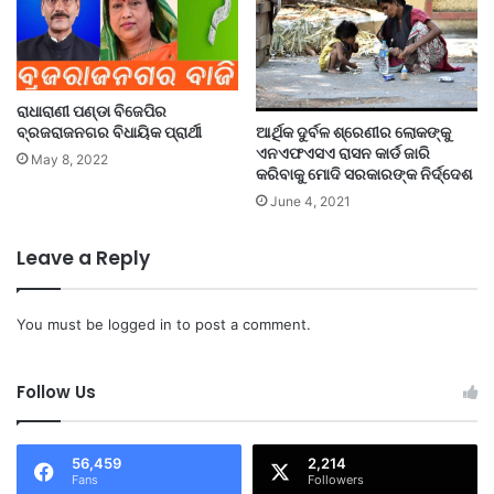
ରାଧାରାଣୀ ପଣ୍ଡା ବିଜେପିର
ଆର୍ଥିକ ଦୁର୍ବଳ ଶ୍ରେଣୀର ଲୋକଙ୍କୁ
ବ୍ରଜରାଜନଗର ବିଧାୟିକ ପ୍ରାର୍ଥୀ
ଏନଏଫଏସଏ ରାସନ କାର୍ଡ ଜାରି
May 8, 2022
କରିବାକୁ ମୋଦି ସରକାରଙ୍କ ନିର୍ଦ୍ଦେଶ
June 4, 2021
Leave a Reply
You must be
logged in
to post a comment.
Follow Us
56,459
2,214
Fans
Followers