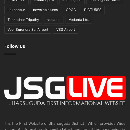
Lakhanpur
newsinpictures
OPGC
PICTURES
Tankadhar Tripathy
vedanta
Vedanta Ltd.
Veer Surendra Sai Airport
VSS Airport
Follow Us
It is the First Website of Jharsuguda District , Which provides Wide
range of information alongwith latest updates of the happening in