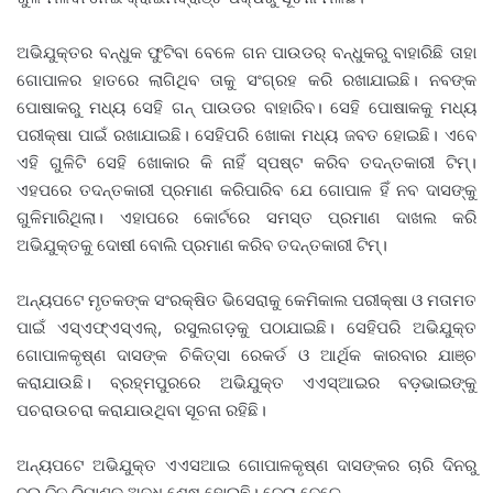
ଅଭିଯୁକ୍ତର ବନ୍ଧୁକ ଫୁଟିବା ବେଳେ ଗନ ପାଉଡର୍ ବନ୍ଧୁକରୁ ବାହାରିଛି ତାହା
ଗୋପାଳର ହାତରେ ଲାଗିଥିବ ତାକୁ ସଂଗ୍ରହ କରି ରଖାଯାଇଛି। ନବଙ୍କ
ପୋଷାକରୁ ମଧ୍ୟ ସେହି ଗନ୍ ପାଉଡର ବାହାରିବ। ସେହି ପୋଷାକକୁ ମଧ୍ୟ
ପରୀକ୍ଷା ପାଇଁ ରଖାଯାଇଛି। ସେହିପରି ଖୋକା ମଧ୍ୟ ଜବତ ହୋଇଛି। ଏବେ
ଏହି ଗୁଳିଟି ସେହି ଖୋକାର କି ନାହିଁ ସ୍ପଷ୍ଟ କରିବ ତଦନ୍ତକାରୀ ଟିମ୍।
ଏହପରେ ତଦନ୍ତକାରୀ ପ୍ରମାଣ କରିପାରିବ ଯେ ଗୋପାଳ ହିଁ ନବ ଦାସଙ୍କୁ
ଗୁଳିମାରିଥିଲା। ଏହାପରେ କୋର୍ଟରେ ସମସ୍ତ ପ୍ରମାଣ ଦାଖଲ କରି
ଅଭିଯୁକ୍ତକୁ ଦୋଷୀ ବୋଲି ପ୍ରମାଣ କରିବ ତଦନ୍ତକାରୀ ଟିମ୍।
ଅନ୍ୟପଟେ ମୃତକଙ୍କ ସଂରକ୍ଷିତ ଭିସେରାକୁ କେମିକାଲ ପରୀକ୍ଷା ଓ ମତାମତ
ପାଇଁ ଏସ୍ଏଫ୍ଏସ୍ଏଲ୍, ରସୁଲଗଡ଼କୁ ପଠାଯାଇଛି। ସେହିପରି ଅଭିଯୁକ୍ତ
ଗୋପାଳକୃଷ୍ଣ ଦାସଙ୍କ ଚିକିତ୍ସା ରେକର୍ଡ ଓ ଆର୍ଥିକ କାରବାର ଯାଞ୍ଚ
କରାଯାଉଛି। ବ୍ରହ୍ମପୁରରେ ଅଭିଯୁକ୍ତ ଏଏସ୍ଆଇର ବଡ଼ଭାଇଙ୍କୁ
ପଚରାଉଚରା କରାଯାଉଥିବା ସୂଚନା ରହିଛି।
ଅନ୍ୟପଟେ ଅଭିଯୁକ୍ତ ଏଏସଆଇ ଗୋପାଳକୃଷ୍ଣ ଦାସଙ୍କର ଚାରି ଦିନରୁ
ଦୁଇ ଦିନ ରିମାଣ୍ଡ ଅବଧି ଶେଷ ହୋଇଛି। ଜେରା ବେଳେ