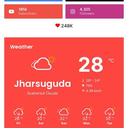
185k
4,325
Subscribers
Followers
248K
Weather
28
℃
Jharsuguda
28º - 24º
79%
4.99 km/h
Scattered Clouds
28
30
32
32
30
℃
℃
℃
℃
℃
Fri
Sat
Sun
Mon
Tue