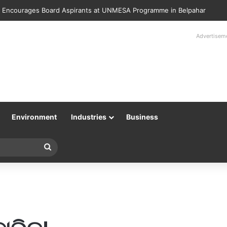
lice Returns 89 Recovered Mobile Phones to Their Rightful Owners at 
Advertisem
Environment
Industries
Business
Search
for