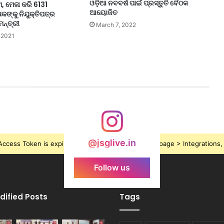
ଓଡ଼ିଆ ନବବର୍ଷ ପାଇଁ ପ୍ରସ୍ତୁତି ବୈଠକ
, ମେଳା କରି 6131
ଆୟୋଜିତ
ଷକଙ୍କୁ ନିଯୁକ୍ତିପତ୍ର
ମନ୍ତ୍ରୀ
March 7, 2022
 2021
@jsglive.in
ccess Token is expired, Go to the Theme options page > Integrations, t
Follow us
dified Posts
Tags