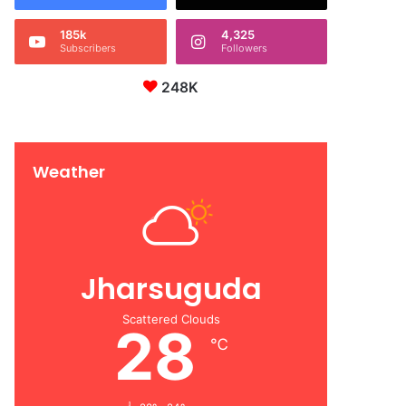
185k
4,325
Subscribers
Followers
248K
Weather
Jharsuguda
Scattered Clouds
28
℃