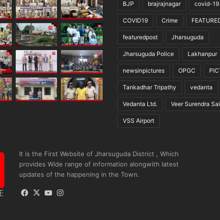
BJP
brajrajnagar
covid-19
COVID19
Crime
FEATURE
featuredpost
Jharsuguda
Jharsuguda Police
Lakhanpur
newsinpictures
OPGC
PI
Tankadhar Tripathy
vedanta
Vedanta Ltd.
Veer Surendra Sai
VSS Airport
It is the First Website of Jharsuguda District , Which
provides Wide range of information alongwith latest
updates of the happening in the Town.
Facebook
X
YouTube
Instagram