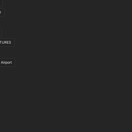
D
CTURES
 Airport