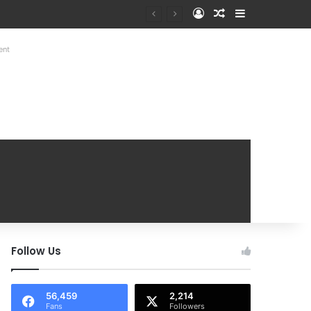
Log In
Random Article
Sidebar
Mobile Handover Mela
ent
Follow Us
56,459
2,214
Fans
Followers