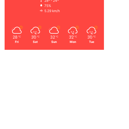
28º - 24º
75%
5.29 km/h
28
30
32
32
30
℃
℃
℃
℃
℃
Fri
Sat
Sun
Mon
Tue