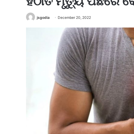
ହଠାତ ମୃତ୍ୟୁ ପଛରେ କେ
jsgodia
December 20, 2022