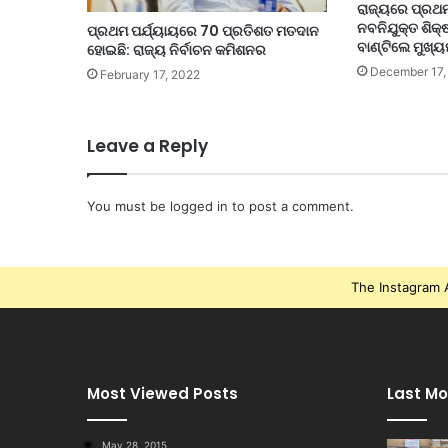
ରାଜ୍ୟରେ ପ୍ରଥମ
ନବନିଯୁକ୍ତ ଶିକ୍
ପ୍ରଥମ ପର୍ଯ୍ୟାୟରେ 70 ପ୍ରତିଶତ ମତଦାନ
ବାଣ୍ଟିଲେ ମୁଖ୍ୟ
ହୋଇଛି: ରାଜ୍ୟ ନିର୍ବାଚନ କମିଶନର
December 17,
February 17, 2022
Leave a Reply
You must be
logged in
to post a comment.
The Instagram A
Most Viewed Posts
Last Mo
May 28, 2015