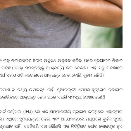
ନ ରାଜୁ ଶ୍ରୀବାସ୍ତବ ହଠାତ ଅସୁସ୍ଥ ଅନୁଭବ କରିବା ପରେ ହୃଦଘାତର ଶିକାର
ଟିଛି। ଯାହା ସମସ୍ତଙ୍କୁ ଆଶ୍ଚର୍ଯ୍ୟ କରି ଦେଇଛି। ଏହି ସବୁ ଘଟଣାରେ
୍ଘ ସମୟ ଧରି କରୋନାରେ ଆକ୍ରାନ୍ତ ହେବା ବୋଲି ସୂଚନା ରହିଛି।
ି ପ୍ରମାଣ ବା ତଥ୍ୟ ଉପଲବ୍ଧ ନାହିଁ। ନୂଆଦିଲ୍ଲୀ ଏମ୍ସର ହୃଦ୍‌ରୋଗ ବିଭାଗର
ି କୋଭିଡରେ ଆକ୍ରାନ୍ତ ହେବା ପରେ ଏପରି ସମସ୍ୟା ଦେଖାଦେଉଛି!
ାର୍ଟ ଜର୍ଣ୍ଣାଲ (IHJ) ରେ ଏକ ସମ୍ପାଦକୀୟ ପ୍ରକାଶ କରିଥିଲେ ଏହାଦ୍ବାରା
େ। ଏଥିରେ ହୃଦସ୍ପନ୍ଦର ବେଗ ଏବଂ ଅନ୍ୟମାନଙ୍କ ମଧ୍ୟରେ ଦୁର୍ବଳ ହୃଦୟ
ଭାବ ନାହିଁ। ସେହିପରି ଏହା କୌଣସି ଏକ ନିର୍ଦ୍ଦିଷ୍ଟ ବର୍ଗର ଲୋକଙ୍କ ହୁଏ