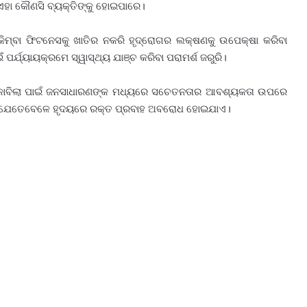
େ ଏହା କୌଣସି ବ୍ୟକ୍ତିଙ୍କୁ ହୋଇପାରେ।
୍ବା ଫିଟନେସକୁ ଖାତିର ନକରି ହୃଦ୍‌ରୋଗର ଲକ୍ଷଣକୁ ଉପେକ୍ଷା କରିବା
ଁ ପର୍ଯ୍ୟାୟକ୍ରମେ ସ୍ୱାସ୍ଥ୍ୟ ଯାଞ୍ଚ କରିବା ପରାମର୍ଶ ଜରୁରି।
ର ମୁକାବିଲା ପାଇଁ ଜନସାଧାରଣଙ୍କ ମଧ୍ୟରେ ସଚେତନତାର ଆବଶ୍ୟକତା ଉପରେ
ଉଛି ଯେତେବେଳେ ହୃଦୟରେ ରକ୍ତ ପ୍ରବାହ ଅବରୋଧ ହୋଇଯାଏ।