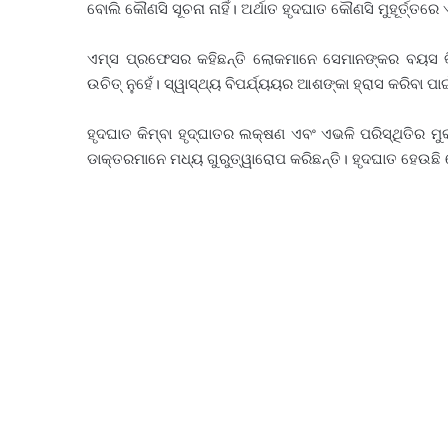
ବୋଲି କୌଣସି ସୂଚନା ନାହିଁ। ଅର୍ଥାତ ହୃଦଘାତ କୌଣସି ମୁହୂର୍ତ୍ତର
ଏମ୍ସ ପ୍ରଫେସର କହିଛନ୍ତି ଲୋକମାନେ ସେମାନଙ୍କର ବୟସ କିମ
ଉଚିତ୍ ନୁହେଁ। ସ୍ୱାସ୍ଥ୍ୟ ବିପର୍ଯ୍ୟୟର ଆଶଙ୍କା ହ୍ରାସ କରିବା ପାଇ
ହୃଦଘାତ କିମ୍ବା ହୃଦ୍‌ଘାତର ଲକ୍ଷଣ ଏବଂ ଏଭଳି ପରିସ୍ଥିତି
ଡାକ୍ତରମାନେ ମଧ୍ୟ ଗୁରୁତ୍ୱାରୋପ କରିଛନ୍ତି। ହୃଦଘାତ ହେ