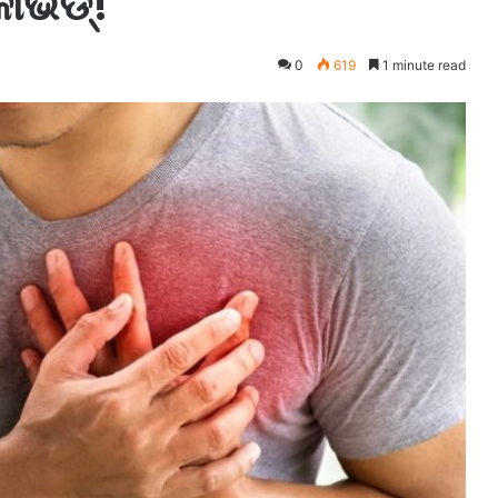
ାଭିଡ୍!
0
619
1 minute read