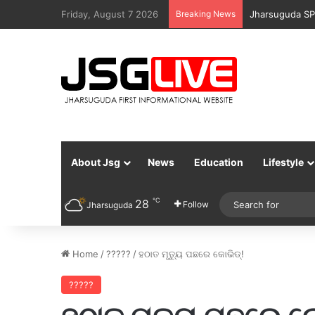
Friday, August 7 2026
Breaking News
Jharsuguda Po
About Jsg
News
Education
Lifestyle
℃
28
Follow
Jharsuguda
Home
/
?????
/
ହଠାତ ମୃତ୍ୟୁ ପଛରେ କୋଭିଡ୍!
?????