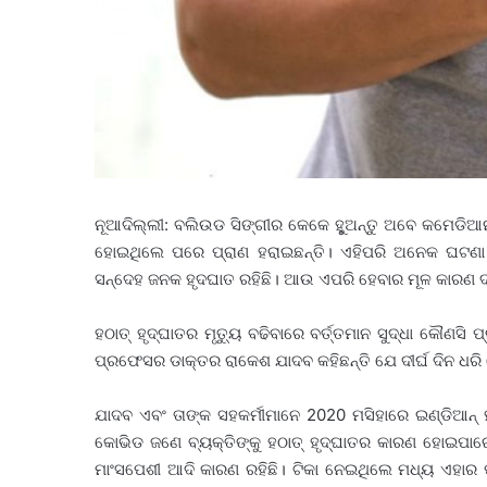
ନୂଆଦିଲ୍ଲୀ: ବଲିଉଡ ସିଙ୍ଗୀର କେକେ ହୁୁଅନ୍ତୁ ଅବେ କମେଡିଆ
ହୋଇଥିଲେ ପରେ ପ୍ରାଣ ହରାଇଛନ୍ତି। ଏହିପରି ଅନେକ ଘଟଣା ଘ
ସନ୍ଦେହ ଜନକ ହୃଦଘାତ ରହିଛି। ଆଉ ଏପରି ହେବାର ମୂଳ କାରଣ ଦୀର
ହଠାତ୍ ହୃଦ୍‌ଘାତର ମୃତ୍ୟୁ ବଢିବାରେ ବର୍ତ୍ତମାନ ସୁଦ୍ଧା କୌଣସ
ପ୍ରଫେସର ଡାକ୍ତର ରାକେଶ ଯାଦବ କହିଛନ୍ତି ଯେ ଦୀର୍ଘ ଦିନ ଧର
ଯାଦବ ଏବଂ ତାଙ୍କ ସହକର୍ମୀମାନେ 2020 ମସିହାରେ ଇଣ୍ଡିଆନ୍ ହ
କୋଭିଡ ଜଣେ ବ୍ୟକ୍ତିଙ୍କୁ ହଠାତ୍ ହୃଦ୍‌ଘାତର କାରଣ ହୋଇପାର
ମାଂସପେଶୀ ଆଦି କାରଣ ରହିଛି। ଟିକା ନେଇଥିଲେ ମଧ୍ୟ ଏହାର ପ୍ର