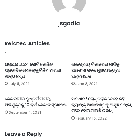
jsgodia
Related Articles
ରାଜ୍ୟର 3.24 କୋଟି କୋଭିଡ
କେନ୍ଦ୍ରୀୟ ଟିକାକରଣ ନୀତିକୁ
ପ୍ରଭାବିତ ଲୋକଙ୍କୁ ମିଳିବ ମାଗଣା
ପ୍ରଶଂସା କଲେ ମୁଖ୍ୟମନ୍ତ୍ରୀ
ଖାଦ୍ୟଶସ୍ୟ
ପଟ୍ଟନାୟକ
July 5, 2021
June 8, 2021
କେଲଡାମାଲ ଦୁଷ୍କର୍ମ ମାମଲା,
ସାବଧାନ ! ଲୋନ୍ କରାଇଦେବେ କହି
ଅଭିଯୁକ୍ତକୁ 10 ବର୍ଷ ଜେଲ ଦଣ୍ଡାଦେଶ
ବ୍ୟାଙ୍କ୍ ଆକାଉଣ୍ଟକୁ ଆସୁଛି ଟଙ୍କା,
ପରେ ହୋଇଯାଉଛି ଉଭାନ୍
September 4, 2021
February 15, 2022
Leave a Reply