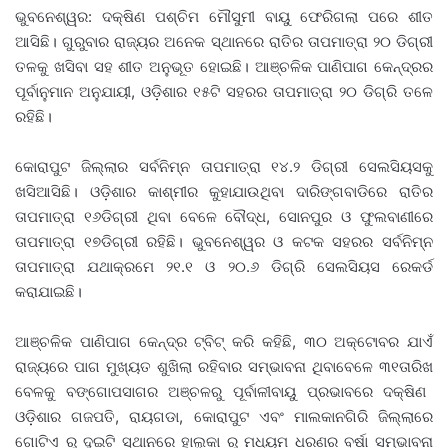
ଭୁବନେଶ୍ୱର: ଦକ୍ଷିଣ ପଶ୍ଚିମ ମୌସୁମୀ ବାୟୁ ଫେରିଗଲା ପରେ ଶୀତ
ଆସିଛି। ଗୁରୁବାର ରାଜ୍ୟର ଅନେକ ସ୍ଥାନରେ ରାତିର ତାପମାତ୍ରା ୨୦ ଡିଗ୍ରୀ
ତଳକୁ ଖସିବା ସହ ଶୀତ ଅନୁଭୂତ ହୋଇଛି। ଆଞ୍ଚଳିକ ପାଣିପାଗ କେନ୍ଦ୍ରର
ପୂର୍ବାନୁମାନ ଅନୁଯାୟୀ, ଓଡ଼ିଶାର ୧୫ଟି ସହରର ତାପମାତ୍ରା ୨୦ ଡିଗ୍ରି ତଳେ
ରହିଛି।
କୋରାପୁଟ ଜିଲ୍ଲାର ସର୍ବନିମ୍ନ ତାପମାତ୍ରା ୧୪.୨ ଡିଗ୍ରୀ ସେଲସିୟସକୁ
ଖସିଆସିଛି। ଓଡ଼ିଶାର କାଶ୍ମୀର କୁହାଯାଉଥିବା ଦାରିଙ୍ଗବାଡିରେ ରାତିର
ତାପମାତ୍ରା ୧୬ଡିଗ୍ରୀ ଥିବା ବେଳେ ବୌଦ୍ଧ, ସୋନପୁର ଓ ଫୁଲବାଣୀରେ
ତାପମାତ୍ରା ୧୭ଡିଗ୍ରୀ ରହିଛି। ଭୁବନେଶ୍ୱର ଓ କଟକ ସହରର ସର୍ବନିମ୍ନ
ତାପମାତ୍ରା ଯଥାକ୍ରମେ ୨୧.୧ ଓ ୨୦.୬ ଡିଗ୍ରି ସେଲସିୟସ ରେକର୍ଡ
କରାଯାଇଛି।
ଆଞ୍ଚଳିକ ପାଣିପାଗ କେନ୍ଦ୍ର ଟ୍ବିଟ୍ କରି କହିଛି, ୩୦ ଅକ୍ଟୋବର ଯାଏଁ
ରାଜ୍ୟରେ
ପାଗ
ମୁଖ୍ୟତ ଶୁଖିଲା ରହିବାର ସମ୍ଭାବନା ଥିବାବେଳେ
୩୧ତାରିଖ
ବେଳକୁ ବଙ୍ଗୋପସାଗର ଅଞ୍ଚଳରୁ
ପୂର୍ବାଳୀବାୟୁ
ପ୍ରଭାବରେ ଦକ୍ଷିଣ
ଓଡ଼ିଶାର ଗଜପତି, ରାୟଗଡା, କୋରାପୁଟ ଏବଂ ମାଲକାନଗିରି ଜିଲ୍ଲାରେ
ଗୋଟିଏ ରୁ ଦୁଇଟି ସ୍ଥାନରେ ହାଲୁକା ରୁ ମଧ୍ୟମ ଧରଣର ବର୍ଷା ସମ୍ଭାବନା