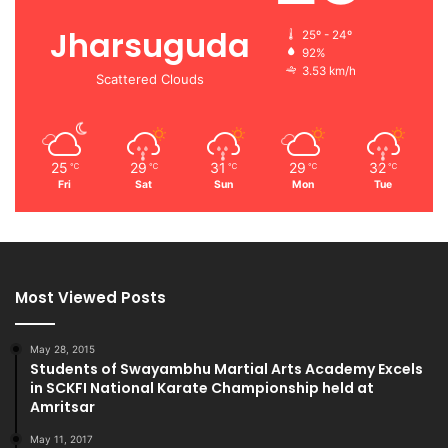
Jharsuguda
25º - 24º
92%
3.53 km/h
Scattered Clouds
25
29
31
29
32
℃
℃
℃
℃
℃
Fri
Sat
Sun
Mon
Tue
Most Viewed Posts
May 28, 2015
Students of Swayambhu Martial Arts Academy Excels
in SCKFI National Karate Championship held at
Amritsar
May 11, 2017