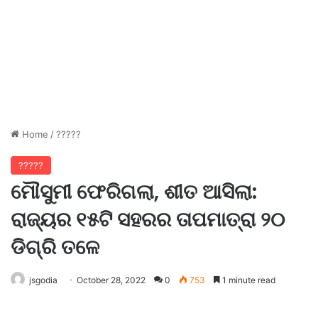
Home
/
?????
?????
ମୌସୁମୀ ଫେରିଗଲା, ଶୀତ ଆସିଲା:
ରାଜ୍ୟର ୧୫ଟି ସହରର ତାପମାତ୍ରା ୨୦
ଡିଗ୍ରି ତଳେ
jsgodia
October 28, 2022
0
753
1 minute read