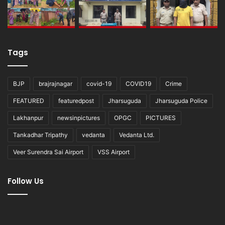
Tags
BJP
brajrajnagar
covid-19
COVID19
Crime
FEATURED
featuredpost
Jharsuguda
Jharsuguda Police
Lakhanpur
newsinpictures
OPGC
PICTURES
Tankadhar Tripathy
vedanta
Vedanta Ltd.
Veer Surendra Sai Airport
VSS Airport
Follow Us