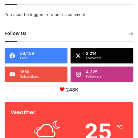
You must be
logged in
to post a comment.
Follow Us
56,459
2,214
Fans
Followers
185k
4,325
Subscribers
Followers
248K
Weather
25
℃