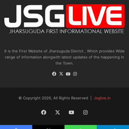
It is the First Website of Jharsuguda District , Which provides Wide
range of information alongwith latest updates of the happening in
the Town.
Facebook
X
YouTube
Instagram
© Copyright 2026, All Rights Reserved |
Jsglive.in
Facebook
X
YouTube
Instagram