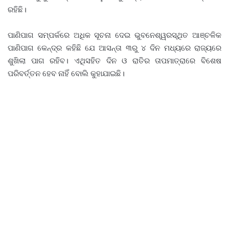
ରହିଛି।
ପାଣିପାଗ ସମ୍ପର୍କରେ ଅଧିକ ସୂଚନା ଦେଇ ଭୁବନେଶ୍ୱରସ୍ଥିତ ଆଞ୍ଚଳିକ
ପାଣିପାଗ କେନ୍ଦ୍ର କହିଛି ଯେ ଆସନ୍ତା ୩ରୁ ୪ ଦିନ ମଧ୍ୟରେ ରାଜ୍ୟରେ
ଶୁଖିଲା ପାଗ ରହିବ। ଏଥିସହିତ ଦିନ ଓ ରାତିର ତାପମାତ୍ରାରେ ବିଶେଷ
ପରିବର୍ତ୍ତନ ହେବ ନାହିଁ ବୋଲି କୁହାଯାଇଛି।