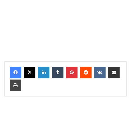
LinkedIn
Tumblr
Pinterest
Reddit
VKontakte
Share via Email
Print