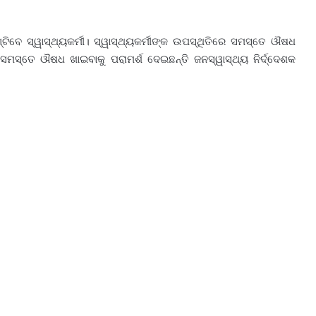
ିବେ ସ୍ୱାସ୍ଥ୍ୟକର୍ମୀ। ସ୍ୱାସ୍ଥ୍ୟକର୍ମୀଙ୍କ ଉପସ୍ଥିତିରେ ସମସ୍ତେ ଔଷଧ
 ସମସ୍ତେ ଔଷଧ ଖାଇବାକୁ ପରାମର୍ଶ ଦେଇଛନ୍ତି ଜନସ୍ୱାସ୍ଥ୍ୟ ନିର୍ଦ୍ଦେଶକ