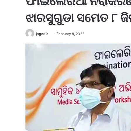
ଫାଇଲେରିଆ ନିରାକରଣ 
ଝାରସୁଗୁଡା ସମେତ ୮ 
jsgodia
February 9, 2022