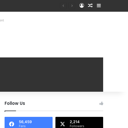
Log In
Random Article
Sidebar
Mobile Handover Mela
ent
Follow Us
56,459
2,214
Fans
Followers