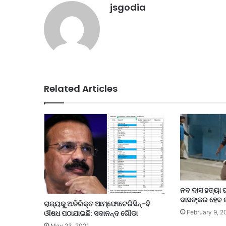
jsgodia
Related Articles
ନବ ଦାସ ହତ୍ୟା 
ଦାସଙ୍କର ହେବ ନା
ରାଜ୍ୟକୁ ଅତିରିକ୍ତ ଆମ୍ଫୋଟେରିସିନ୍‌-ବି
February 9, 2
ଔଷଧ ପଠାଯାଇଛି: ସଦାନନ୍ଦ ଗୌଡା
May 23, 2021