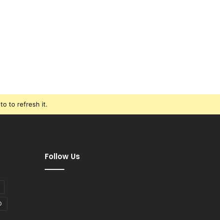
o to refresh it.
Follow Us
D