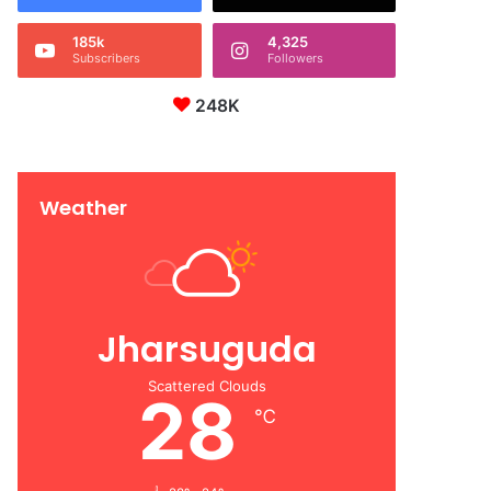
185k
4,325
Subscribers
Followers
248K
Weather
Jharsuguda
Scattered Clouds
28
℃