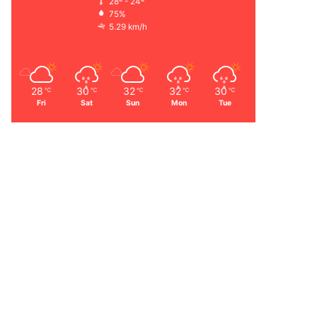
28º - 24º
75%
5.29 km/h
28
30
32
32
30
℃
℃
℃
℃
℃
Fri
Sat
Sun
Mon
Tue