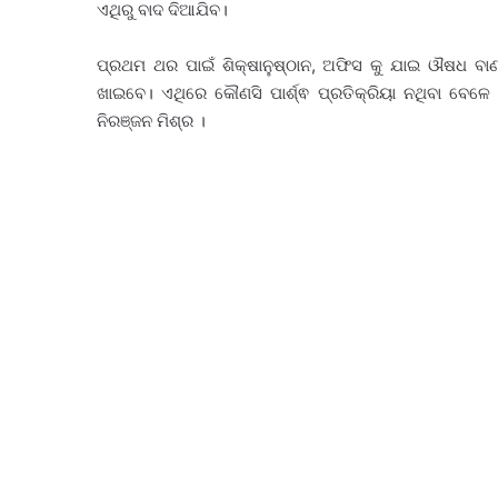
ଏଥିରୁ ବାଦ ଦିଆଯିବ।
ପ୍ରଥମ ଥର ପାଇଁ ଶିକ୍ଷାନୁଷ୍ଠାନ, ଅଫିସ କୁ ଯାଇ ଔଷଧ ବାଣ୍ଟ
ଖାଇବେ। ଏଥିରେ କୌଣସି ପାର୍ଶ୍ଵ ପ୍ରତିକ୍ରିୟା ନଥିବା ବେଳେ
ନିରଞ୍ଜନ ମିଶ୍ର ।