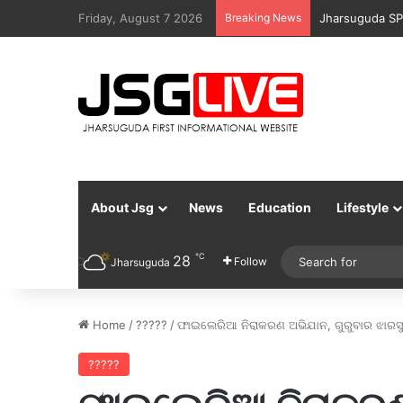
Friday, August 7 2026
Breaking News
Jharsuguda Po
About Jsg
News
Education
Lifestyle
℃
28
Follow
Jharsuguda
Home
/
?????
/
ଫାଇଲେରିଆ ନିରାକରଣ ଅଭିଯାନ, ଗୁରୁବାର ଝାରସ
?????