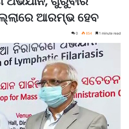
ଅଭିଯାନ, ଗୁରୁବାର
ଜିଲ୍ଲାରେ ଆରମ୍ଭ ହେବ
0
654
1 minute read