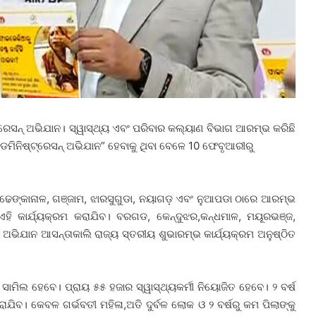
ରେସନ୍ ଅଭିଯାନ। ସ୍ୱାସ୍ଥ୍ୟ ଏବଂ ପରିବାର କଲ୍ୟାଣ ବିଭାଗ ଆରମ୍ଭ କରିଛି
ଆଡମିନିଷ୍ଟ୍ରେସନ୍ ଅଭିଯାନ” ହେବାକୁ ଥିବା ବେଳେ 10 ଫେବୃଆରୀରୁ
, ଢେଙ୍କାନାଳ, ଗଞ୍ଜାମ, ଝାରସୁଗୁଡା, ନୟାଗଡ଼ ଏବଂ ନୁଆପଡା ଠାରେ ଆରମ୍ଭ
େ ଏହି କାର୍ଯ୍ୟକ୍ରମ କରାଯିବ। ବରଗଡ, କେନ୍ଦୁଝର,କନ୍ଧମାଳ, ମୟୂରଭଞ୍ଜ,
ିଯାନ ଆସନ୍ତାକାଲି ରାଜ୍ୟ ସ୍ତରୀୟ ଶୁଭାରମ୍ଭ କାର୍ଯ୍ୟକ୍ରମ ଅନୁଷ୍ଠିତ
ାମିଲ ହେବେ। ପ୍ରାୟ ୫୫ ହଜାର ସ୍ୱାସ୍ଥ୍ୟକର୍ମୀ ନିୟୋଜିତ ହେବେ। ୨ ବର୍ଷ
ିବ। କେବଳ ଗର୍ଭବତୀ ମହିଳା,ଅତି ଦୁର୍ବଳ ଲୋକ ଓ ୨ ବର୍ଷରୁ କମ ପିଲାଙ୍କୁ