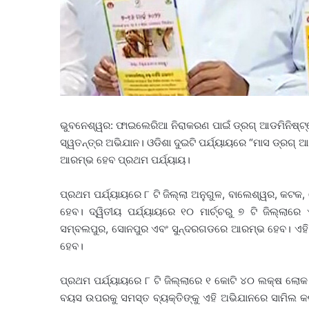
ଭୁବନେଶ୍ୱର: ଫାଇଲେରିଆ ନିରାକରଣ ପାଇଁ ଡ୍ରଗ୍ ଆଡମିନିଷ୍ଟ୍
ସ୍ୱତନ୍ତ୍ର ଅଭିଯାନ। ଓଡିଶା ଦୁଇଟି ପର୍ଯ୍ୟାୟରେ “ମାସ ଡ୍ରଗ୍ 
ଆରମ୍ଭ ହେବ ପ୍ରଥମ ପର୍ଯ୍ୟାୟ।
ପ୍ରଥମ ପର୍ଯ୍ୟାୟରେ ୮ ଟି ଜିଲ୍ଲା ଅନୁଗୁଳ, ବାଲେଶ୍ୱର, କଟକ
ହେବ। ଦ୍ୱିତୀୟ ପର୍ଯ୍ୟାୟରେ ୧୦ ମାର୍ଚ୍ଚରୁ ୭ ଟି ଜିଲ୍ଲାର
ସମ୍ବଲପୁର, ସୋନପୁର ଏବଂ ସୁନ୍ଦରଗଡରେ ଆରମ୍ଭ ହେବ। ଏହି ଅଭ
ହେବ।
ପ୍ରଥମ ପର୍ଯ୍ୟାୟରେ ୮ ଟି ଜିଲ୍ଲାରେ ୧ କୋଟି ୪୦ ଲକ୍ଷ ଲୋକ ସ
ବୟସ ଉପରକୁ ସମସ୍ତ ବ୍ୟକ୍ତିଙ୍କୁ ଏହି ଅଭିଯାନରେ ସାମିଲ କରାଯ