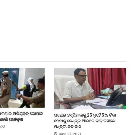
ଘଟଣାର ଅଭିଯୁକ୍ତ ଗୋପାଳ
ଘରୋଇ ହସ୍ପିଟାଲକୁ 25 ନୁହେଁ 5% ଟିକା
ର୍କୋ ପରୀକ୍ଷା
ଦେବାକୁ କେନ୍ଦ୍ର ଆଗରେ ଦାବି ରଖିଲେ
ମନ୍ତ୍ରୀ ନବ ଦାସ
023
June 27, 2021