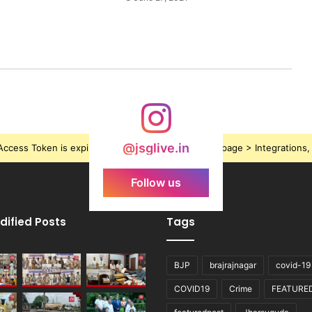
@jsglive.in
ccess Token is expired, Go to the Theme options page > Integrations, t
Follow us
dified Posts
Tags
BJP
brajrajnagar
covid-19
COVID19
Crime
FEATURE