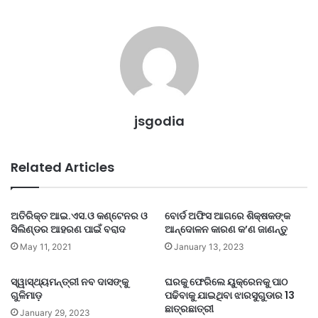
jsgodia
Related Articles
ଅତିରିକ୍ତ ଆଇ.ଏସ.ଓ କଣ୍ଟେନର ଓ
ବୋର୍ଡ ଅଫିସ ଆଗରେ ଶିକ୍ଷକଙ୍କ
ସିଲିଣ୍ଡର ଆହରଣ ପାଇଁ ବରାଦ
ଆନ୍ଦୋଳନ କାରଣ କ’ଣ ଜାଣନ୍ତୁ
May 11, 2021
January 13, 2023
ସ୍ୱାସ୍ଥ୍ୟମନ୍ତ୍ରୀ ନବ ଦାସଙ୍କୁ
ଘରକୁ ଫେରିଲେ ୟୁକ୍ରେନକୁ ପାଠ
ଗୁଳିମାଡ଼
ପଢିବାକୁ ଯାଇଥିବା ଝାରସୁଗୁଡାର 13
ଛାତ୍ରଛାତ୍ରୀ
January 29, 2023