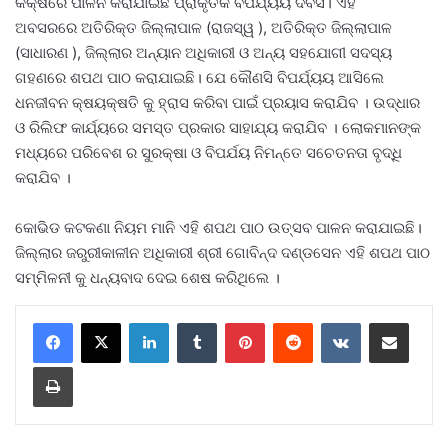
କକ୍ଷରେ ପାଳନ କରାଯାଇଛି ପ୍ରାକୃତିକ ବିପର୍ଯ୍ୟୟ ଦିବସ। ଏହି
ଅବସରରେ ଅତିରିକ୍ତ ଜିଲ୍ଲାପାଳ (ରାଜସ୍ୱ ), ଅତିରିକ୍ତ ଜିଲ୍ଲାପାଳ
(ସାଧାରଣ ), ଜିଲ୍ଲାର ଅନ୍ୟାନ ଅଧିକାରୀ ଓ ଅନ୍ୟ ସହଯୋଗୀ ସଦସ୍ୟ
ଗହଣରେ ଶପଥ ପାଠ କରାଯାଇଛି। ଯେ କୌଣସି ବିପର୍ଯ୍ୟୟ ଆସିଲେ
ଧନଜୀବନ କ୍ଷୟକ୍ଷତି କୁ ହ୍ରାସ କରିବା ପାଇଁ ପ୍ରୟାସ କରାଯିବ । ଉଦ୍ଧାର
ଓ ରିଲିଫ କାର୍ଯ୍ୟରେ ସମସ୍ତ ପ୍ରକାର ସାହାଯ୍ୟ କରାଯିବ । ଲୋକମାନଙ୍କ
ମଧ୍ୟରେ ପରିବେଶ ର ସୁରକ୍ଷା ଓ ବିପର୍ଯୟ ନିମନ୍ତେ ସଚେତନତା ବୃଦ୍ଧି
କରାଯିବ ।
କୋଭିଡ କଟକଣା ନିୟମ ମାନି ଏହି ଶପଥ ପାଠ ଉତ୍ସବ ପାଳନ କରାଯାଇଛି।
ଜିଲ୍ଲାର ଜରୁରୀକାଳୀନ ଅଧିକାରୀ ଶ୍ରୀ ଗୋବିନ୍ଦ ଦଣ୍ଡସେନ ଏହି ଶପଥ ପାଠ
ସମ୍ମିଳନୀ କୁ ଧନ୍ୟବାଦ ଦେଇ ଶେଷ କରିଥିଲେ ।
LinkedIn
Tumblr
Pinterest
Reddit
VKontakte
Share via Email
Print