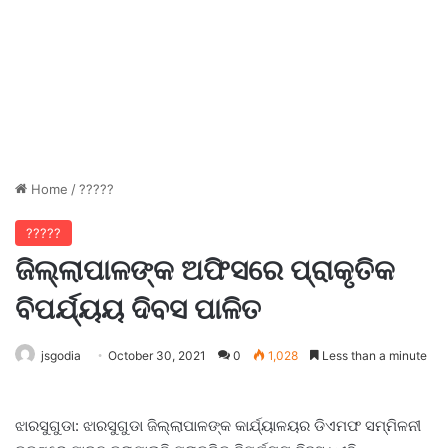
Home
/
?????
?????
ଜିଲ୍ଲାପାଳଙ୍କ ଅଫିସରେ ପ୍ରାକୃତିକ
ବିପର୍ଯ୍ୟୟ ଦିବସ ପାଳିତ
jsgodia
October 30, 2021
0
1,028
Less than a minute
ଝାରସୁଗୁଡା: ଝାରସୁଗୁଡା ଜିଲ୍ଲାପାଳଙ୍କ କାର୍ଯ୍ୟାଳୟର ଡିଏମଫ ସମ୍ମିଳନୀ