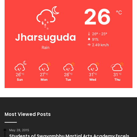
26
℃
Jharsuguda
26º - 25º
91%
2.49 km/h
Rain
26
27
28
31
31
℃
℃
℃
℃
℃
Sun
Mon
Tue
Wed
Thu
Most Viewed Posts
May 28, 2015
Students of Swayambhu Martial Arts Academy Excels