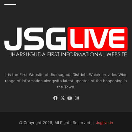
It is the First Website of Jharsuguda District , Which provides Wide
range of information alongwith latest updates of the happening in
the Town.
Facebook
X
YouTube
Instagram
© Copyright 2026, All Rights Reserved |
Jsglive.in