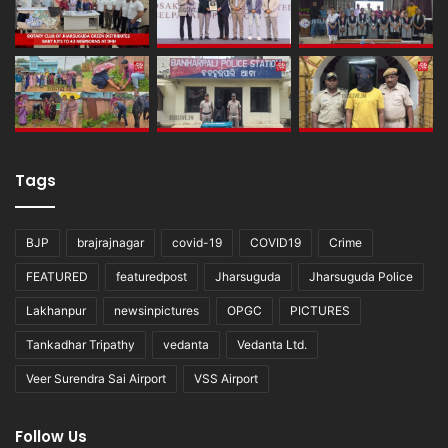
Tags
BJP
brajrajnagar
covid-19
COVID19
Crime
FEATURED
featuredpost
Jharsuguda
Jharsuguda Police
Lakhanpur
newsinpictures
OPGC
PICTURES
Tankadhar Tripathy
vedanta
Vedanta Ltd.
Veer Surendra Sai Airport
VSS Airport
Follow Us