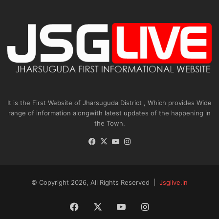
It is the First Website of Jharsuguda District , Which provides Wide
range of information alongwith latest updates of the happening in
the Town.
Facebook
X
YouTube
Instagram
© Copyright 2026, All Rights Reserved |
Jsglive.in
Facebook
X
YouTube
Instagram