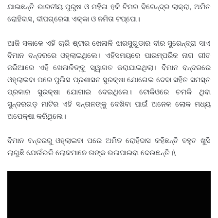
ଯାଇଛନ୍ତି ଭାରତୀୟ ପୁରୁଷ ଓ ମହିଳା ହକି ଟିମର ବିରେନ୍ଦ୍ର ଲାକ୍ରା, ଅମିତ
ରୋହିଦାସ, ଦୀପଗ୍ରେସା ଏକ୍କା ଓ ନମିତା ଟପ୍ପୋ।
ଆଜି ସକାଳେ ଏହି ଚାରି ଷ୍ଟାର ଖେଳାଳି ଝାରସୁଗୁଡାର ବୀର ସୁରେନ୍ଦ୍ରା ସାଏ
ବିମାନ ବନ୍ଦରରେ ଓହ୍ଲାଇଥିଲେ। ଏହିସମୟରେ ପାରମ୍ପରିିକ ନାଗ ଗୀତ
ଜରିଆରେ ଏହି ଖେଳାଳିଙ୍କୁ ସ୍ୱାଗତ କରାଯାଇଥିଲା। ବିମାନ ବନ୍ଦରରେ
ଓହ୍ଲାଇବା ପରେ ପୁଲିସ ପ୍ରଶାସନ ସୁରକ୍ଷା ଯୋଗେଇ ଦେବା ସହିତ ସମସ୍ତ
ପ୍ରକାର ସୁରକ୍ଷା ଯୋଗାଇ ଦେଇଥିଲେ। ଟୋକିଓରେ ଚମକି ଥିବା
ସୁନ୍ଦରଗଡ଼ ମାଟିର ଏହି ସନ୍ତାନଙ୍କୁ ଦେଖିବା ପାଇଁ ଅନେକ ଲୋକ ମଧ୍ୟ
ଅପେକ୍ଷା କରିଥିଲେ।
ବିମାନ ବନ୍ଦରରୁ ଓହ୍ଲାଇବା ପରେ ଅମିତ ରୋହିଦାସ କହିଛନ୍ତି ବହୁତ ଖୁସି
ଲାଗୁଛି ଯେଉଁଭଳି ଲୋକମାନେ ତାଙ୍କ ଭଲପାଇବା ଦେଉଛନ୍ତି।\