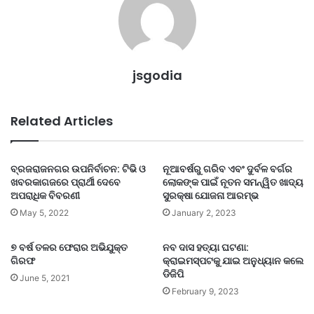
jsgodia
Related Articles
ବ୍ରଜରାଜନଗର ଉପନିର୍ବାଚନ: ଟିଭି ଓ
ନୂଆବର୍ଷରୁ ଗରିବ ଏବଂ ଦୁର୍ବଳ ବର୍ଗର
ଖବରକାଗଜରେ ପ୍ରାର୍ଥୀ ଦେବେ
ଲୋକଙ୍କ ପାଇଁ ନୂତନ ସମନ୍ୱିତ ଖାଦ୍ୟ
ଅପରାଧିକ ବିବରଣୀ
ସୁରକ୍ଷା ଯୋଜନା ଆରମ୍ଭ
May 5, 2022
January 2, 2023
୭ ବର୍ଷ ତଳର ଫେରାର ଅଭିଯୁକ୍ତ
ନବ ଦାସ ହତ୍ୟା ଘଟଣା:
ଗିରଫ
କ୍ରାଇମସ୍ପଟକୁ ଯାଇ ଅନୁଧ୍ୟାନ କଲେ
ଡିଜିପି
June 5, 2021
February 9, 2023