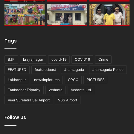
Tags
BJP
brajrajnagar
covid-19
COVID19
Crime
FEATURED
featuredpost
Jharsuguda
Jharsuguda Police
Lakhanpur
newsinpictures
OPGC
PICTURES
Tankadhar Tripathy
vedanta
Vedanta Ltd.
Veer Surendra Sai Airport
VSS Airport
Follow Us