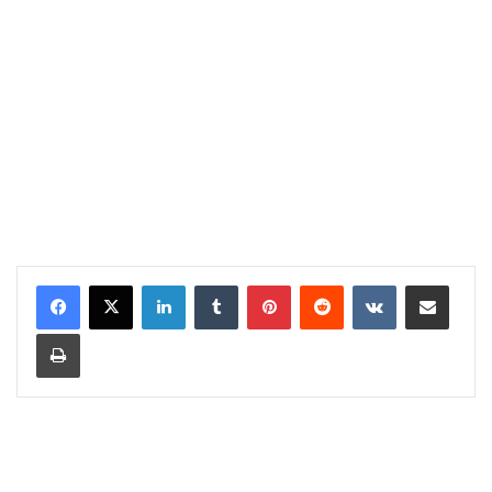
LinkedIn
Tumblr
Pinterest
Reddit
VKontakte
Share via Email
Print