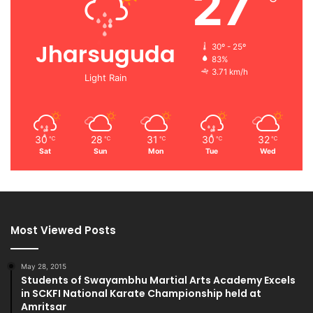
27
Jharsuguda
30º - 25º
83%
3.71 km/h
Light Rain
30
28
31
30
32
℃
℃
℃
℃
℃
Sat
Sun
Mon
Tue
Wed
Most Viewed Posts
May 28, 2015
Students of Swayambhu Martial Arts Academy Excels
in SCKFI National Karate Championship held at
Amritsar