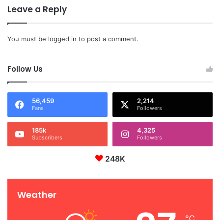
Leave a Reply
You must be
logged in
to post a comment.
Follow Us
56,459
2,214
Fans
Followers
185k
4,325
Subscribers
Followers
248K
Weather
℃