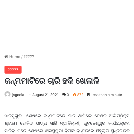
Home
/
?????
?????
ଜନ୍ମମାଟିରେ ଚାରି ହକି ଖେଳାଳି
jsgodia
August 21, 2021
0
872
Less than a minute
ଝାରସୁଗୁଡା: ଶେଷରେ ଜନ୍ମମାଟିରେ ପାଦ ଥାପିଲେ ଦେଶର ଅଲିମ୍ପିକ୍ସ
ଷ୍ଟାର। ଟୋକିଓ ଯାତ୍ରା ସାରି ନୂଆଦିଲ୍ଲୀ, ଭୁବନେଶ୍ୱର କାର୍ଯ୍ୟକ୍ରମ
ସାରିବା ପରେ ଶେଷରେ ଝାରସୁଗୁଡା ବିମାନ ବନ୍ଦରରେ ଓହ୍ଲାଇ ସୁନ୍ଦଗରଡ