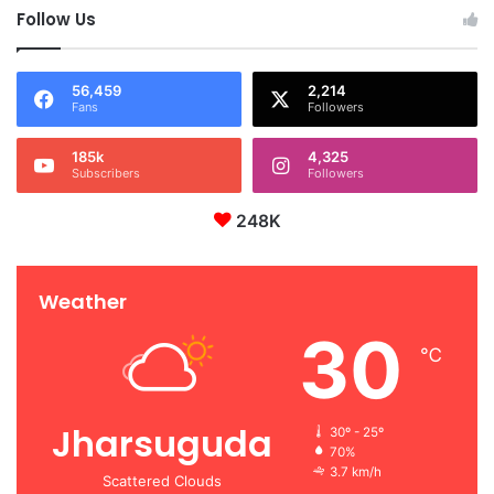
Follow Us
56,459
2,214
Fans
Followers
185k
4,325
Subscribers
Followers
248K
Weather
30
℃
Jharsuguda
30º - 25º
70%
3.7 km/h
Scattered Clouds