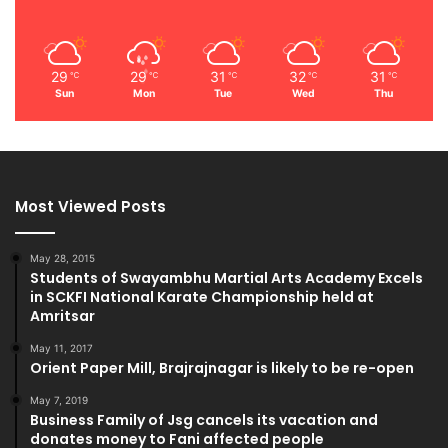
29
29
31
32
31
℃
℃
℃
℃
℃
Sun
Mon
Tue
Wed
Thu
Most Viewed Posts
May 28, 2015
Students of Swayambhu Martial Arts Academy Excels
in SCKFI National Karate Championship held at
Amritsar
May 11, 2017
Orient Paper Mill, Brajrajnagar is likely to be re-open
May 7, 2019
Business Family of Jsg cancels its vacation and
donates money to Fani affected people