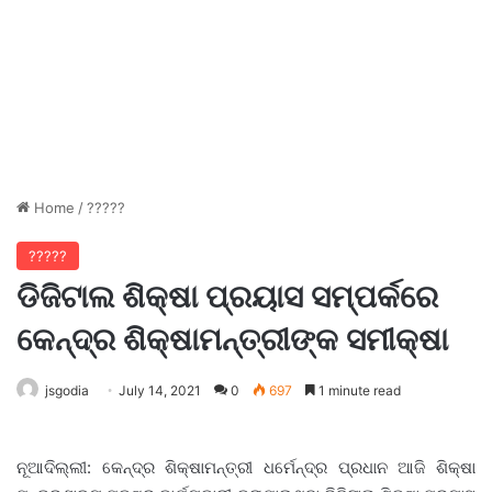
Home
/
?????
?????
ଡିଜିଟାଲ ଶିକ୍ଷା ପ୍ରୟାସ ସମ୍ପର୍କରେ
କେନ୍ଦ୍ର ଶିକ୍ଷାମନ୍ତ୍ରୀଙ୍କ ସମୀକ୍ଷା
jsgodia
July 14, 2021
0
697
1 minute read
ନୂଆଦିଲ୍ଲୀ: କେନ୍ଦ୍ର ଶିକ୍ଷାମନ୍ତ୍ରୀ ଧର୍ମେନ୍ଦ୍ର ପ୍ରଧାନ ଆଜି ଶିକ୍ଷା