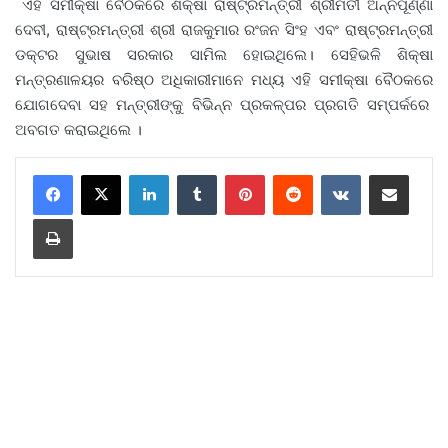
ଏହି ସମୀକ୍ଷା ବୈଠକରେ ଶିକ୍ଷା ରାଷ୍ଟ୍ରମନ୍ତ୍ରୀ ଶ୍ରୀମତୀ ଅନ୍ନପୂର୍ଣ୍ଣା
ଦେବୀ, ରାଷ୍ଟ୍ରମନ୍ତ୍ରୀ ଶ୍ରୀ ରାଜକୁମାର ରଂଜନ ସିଂହ ଏବଂ ରାଷ୍ଟ୍ରମନ୍ତ୍ରୀ
ଡକ୍ଟର ସୁଭାଷ ସରକାର ସାମିଲ ହୋଇଥିଲେ। ସେହିଭଳି ଶିକ୍ଷା
ମନ୍ତ୍ରଣାଳୟର ବରିଷ୍ଠ ଅଧିକାରୀମାନେ ମଧ୍ୟ ଏହି ସମୀକ୍ଷା ବୈଠକରେ
ଯୋଗଦେବା ସହ ମନ୍ତ୍ରୀଙ୍କୁ ବିଭିନ୍ନ ପ୍ରକଳ୍ପର ପ୍ରଗତି ସମ୍ପର୍କରେ
ଅବଗତ କରାଇଥିଲେ ।
LinkedIn
Tumblr
Pinterest
Reddit
VKontakte
Share via Email
Print