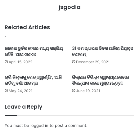
jsgodia
Related Articles
କରୋନା ଦୁର୍ବଳ ହେଲେ ମଧ୍ୟ ସକ୍ରିୟ
31 ତମ ସ୍ଥାପନା ଦିବସ ପାଳିଲା ପିପୁଲ୍ସ
ରହିଛି: ଆଇଏଲଏସ
ଫୋରମ୍
April 15, 2022
December 29, 2021
ଚାରି ଜିଲ୍ଲାକୁ ରେଡ୍ ଓ୍ୱାର୍ଣ୍ଣିଂ, ଆଜି
ଜିଲ୍ଲାର ବିଭିନ୍ନ ସ୍ୱାସ୍ଥ୍ୟସେବାର
ରାତିରୁ ବର୍ଷା ଆରମ୍ଭ
ଶିଳାନ୍ୟାସ କଲେ ମୁଖ୍ୟମନ୍ତ୍ରୀ
May 24, 2021
June 19, 2021
Leave a Reply
You must be
logged in
to post a comment.