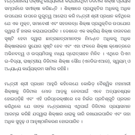
ମନ୍ତ୍ରଣାଳୟ ପକ୍ଷରୁ କାର୍ଯ୍ୟକାରୀ କରାଯାଉଥିବା ଡିଜିଟାଲ ଶିକ୍ଷା ପ୍ରୟାସ
ସମ୍ପର୍କରେ ସମୀକ୍ଷା କରିଛନ୍ତି । ଶିକ୍ଷାରେ ପ୍ରଯୁକ୍ତିର ଅଧିକରୁ ଅଧିକ
ଉପଯୋଗ ଉପରେ ଗୁରୁତ୍ୱ ଆରୋପ କରି ମନ୍ତ୍ରୀ ଶ୍ରୀ ପ୍ରଧାନ କହିଥିଲେ
ଯେ ଏକ ମୁକ୍ତ, ସମାବେଶୀ ଏବଂ ସହଜଲବ୍ଧ ଶିକ୍ଷା ପ୍ରଯୁକ୍ତିର ଉପଯୋଗ
ଦ୍ୱାରା ହିଁ ହାସଲ କରାଯାଇପାରିବ । ଦେଶରେ ଏକ ସକ୍ରିୟ ଶିକ୍ଷା ବାତାବରଣ
ସୃଷ୍ଟି ହେବା ଦ୍ୱାରା ଛାତ୍ରଛାତ୍ରମାନଙ୍କ ନିମନ୍ତେ ଅଧିକରୁ ଅଧିକ
ଶିକ୍ଷାଲାଭର ସୁଯୋଗ ସୃଷ୍ଟି ହେବ ଏବଂ ଏହା ଫଳରେ ଶିକ୍ଷା କ୍ଷେତ୍ରରେ
ଅଭିନବତ୍ୱ ଓ ଉଦ୍ୟମିତାକୁ ମଧ୍ୟ ପ୍ରୋତ୍ସାହନ ମିଳିବ । ଏଥିରେ ପିଏମ
ଇ-ବିଦ୍ୟା, ରାଷ୍ଟ୍ରୀୟ ଡିଜିଟାଲ ଶିକ୍ଷା ସୌଧ (ଏନଡିଇଏଆର), ସ୍ୱୟମ୍‍ ଓ
ଅନ୍ୟାନ୍ୟ କାର୍ଯ୍ୟକ୍ରମ ସାମିଲ ରହିଛି।
ମନ୍ତ୍ରୀ ଶ୍ରୀ ପ୍ରଧାନ ଆହୁରି କହିଲେଯେ କୋଭିଡ଼ ବୈଶ୍ୱିକ ମହାମାରୀ
ଶିକ୍ଷାକୁ ଡିଜିଟାଲ ମୋଡ ଆଡ଼କୁ ନେବାପାଇଁ ଏବେ ଅତ୍ୟାବଶ୍ୟକ
ହୋଇପଡ଼ିଛି ଏବଂ ଏହି ପରିପ୍ରେକ୍ଷୀରେ ସେ ନିର୍ଭର ପ୍ରତିଶ୍ରୁତି ପ୍ରଦାନ
କରିଥିଲେ ଯେ ତାଙ୍କ ମନ୍ତ୍ରଣାଳୟ ଏଥିପାଇଁ ଡିଜିଟାଲ ପ୍ରୟାସମାନ
ଆରମ୍ଭ କରିଛି ଯଦ୍ୱାରା ଶିକ୍ଷାର ଧାରାକୁ ଜାରି ରଖାଯାଇପାରିବ ଏବଂ ତାହା
ଅଧିକ ସୁଦୃଢ଼ ଓ ଆନୁଷ୍ଠାନିକରଣ ହୋଇପାରିବ ।