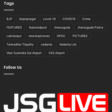
Tags
BJP
brajrajnagar
covid-19
COVID19
Crime
FEATURED
featuredpost
Jharsuguda
Jharsuguda Police
Lakhanpur
newsinpictures
OPGC
PICTURES
Tankadhar Tripathy
vedanta
Vedanta Ltd.
Veer Surendra Sai Airport
VSS Airport
Follow Us