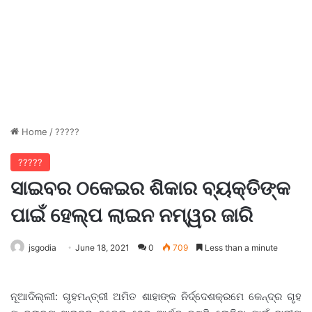
Home
/
?????
?????
ସାଇବର ଠକେଇର ଶିକାର ବ୍ୟକ୍ତିଙ୍କ
ପାଇଁ ହେଲ୍ପ ଲାଇନ ନମ୍ୱର ଜାରି
jsgodia
June 18, 2021
0
709
Less than a minute
ନୂଆଦିଲ୍ଲୀ: ଗୃହମନ୍ତ୍ରୀ ଅମିତ ଶାହାଙ୍କ ନିର୍ଦ୍ଦେଶକ୍ରମେ କେନ୍ଦ୍ର ଗୃହ