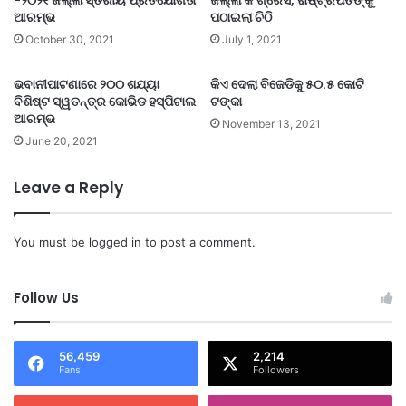
ଆରମ୍ଭ
ପଠାଇଲା ଚିଠି
October 30, 2021
July 1, 2021
ଭବାନୀପାଟଣାରେ ୨୦୦ ଶଯ୍ୟା
କିଏ ଦେଲା ବିଜେଡିକୁ ୫୦.୫ କୋଟି
ବିଶିଷ୍ଟ ସ୍ୱତନ୍ତ୍ର କୋଭିଡ ହସ୍ପିଟାଲ
ଟଙ୍କା
ଆରମ୍ଭ
November 13, 2021
June 20, 2021
Leave a Reply
You must be
logged in
to post a comment.
Follow Us
56,459
2,214
Fans
Followers