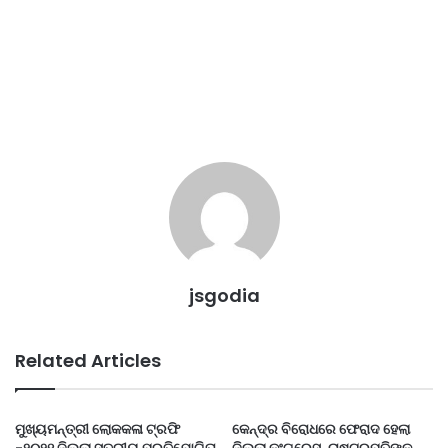
jsgodia
Related Articles
ମୁଖ୍ୟମନ୍ତ୍ରୀ ଲୋକକଳା ଟ୍ରଫି
କେନ୍ଦ୍ର ବିରୋଧରେ ଫେରାଦ ହେଲା
-୨୦୨୧ ଜିଲ୍ଲା ସ୍ତରୀୟ ପ୍ରତିଯୋଗିତା
ଜିଲ୍ଲା କଂଗ୍ରେସ, ରାଷ୍ଟ୍ରପତିଙ୍କୁ