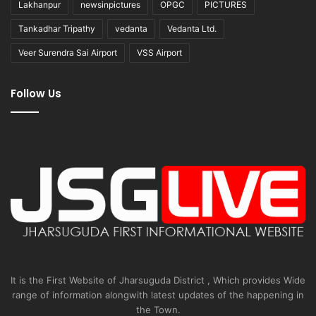
Lakhanpur
newsinpictures
OPGC
PICTURES
Tankadhar Tripathy
vedanta
Vedanta Ltd.
Veer Surendra Sai Airport
VSS Airport
Follow Us
It is the First Website of Jharsuguda District , Which provides Wide
range of information alongwith latest updates of the happening in
the Town.