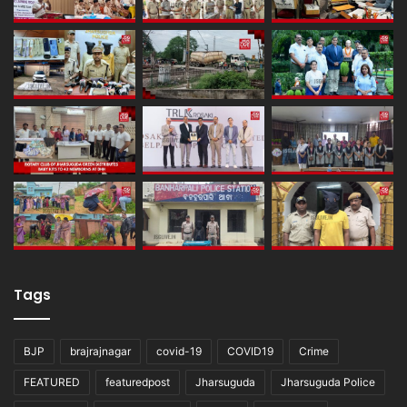
Tags
BJP
brajrajnagar
covid-19
COVID19
Crime
FEATURED
featuredpost
Jharsuguda
Jharsuguda Police