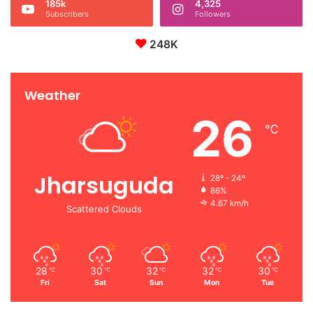
185k
4,325
Subscribers
Followers
248K
Weather
26
℃
Jharsuguda
28º - 24º
86%
4.67 km/h
Scattered Clouds
28
30
32
32
30
℃
℃
℃
℃
℃
Fri
Sat
Sun
Mon
Tue