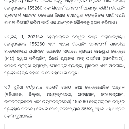
ମନ୍ତ୍ରାଳୟ ସାଇବର ଠକେଇ ହେତୁ ଆର୍ଥିକ କ୍ଷତି ରୋକିବା ପାଇଁ ଜାତୀୟ
ହେଲ୍ପଲାଇନ 155260 ଏବଂ ରିପୋର୍ଟ ପ୍ଲାଟଫର୍ମ ଆରମ୍ଭ କରିଛି। ରିପୋର୍ଟିଂ
ପ୍ଲାଟଫର୍ମ ସାଇବର ଠକେଇର ଶିକାର ହୋଇଥିବା ବ୍ୟକ୍ତିଙ୍କ ପାଇଁ ଏପରି
ମାମଲା ରିପୋର୍ଟ କରିବା ପାଇଁ ଏକ ଯନ୍ତ୍ରକ କୌଶଳକୁ ସୁଗମ କରିଥାଏ।
ଏପ୍ରିଲ୍ 1, 2021ରେ ହେଲ୍ପଲାଇନ ନମ୍ୱର ଲଞ୍ଚ କରାଯାଇଥିଲା।
ହେଲ୍ପଲାଇନ 155260 ଏବଂ ଏହାର ରିପୋର୍ଟିଂ ପ୍ଲାଟଫର୍ମ ଭାରତୀୟ
ମନ୍ତ୍ରଣାଳୟ ଅଧୀନରେ ଭାରତୀୟ ସାଇବର କ୍ରାଇମ ସମନ୍ୱୟ କେନ୍ଦ୍ର
(I4C) ଦ୍ୱାରା ପରିଚାଳିତ, ରିଜର୍ଭ ବ୍ୟାଙ୍କ ଅଫ୍ ଇଣ୍ଡିଆ (ଆରବିଆଇ),
ସମସ୍ତ ପ୍ରମୁଖ ବ୍ୟାଙ୍କ, ପେମେଣ୍ଟ ବ୍ୟାଙ୍କ, ୱାଲେଟ୍ ଏବଂ ଅନଲାଇନ୍
ବ୍ୟବସାୟୀଙ୍କ ସହଯୋଗରେ ସହଯୋଗ କରୁଛି।
ଏହି ସୁବିଧା ବର୍ତ୍ତମାନ ସାତୋଟି ରାଜ୍ୟ ତଥା କେନ୍ଦ୍ରଶାସିତ ଅଞ୍ଚଳ
(ଛତିଶଗଡ, ଦିଲ୍ଲୀ, ମଧ୍ୟପ୍ରଦେଶ, ରାଜସ୍ଥାନ, ତେଲେଙ୍ଗାନା,
ଉତ୍ତରପ୍ରଦେଶ ଏବଂ ଉତ୍ତରପ୍ରଦେଶ) 155260 ହେଲ୍ପଲାଇନ ନମ୍ୱର
ବ୍ୟବହାର କରିବେ। ଦେଶର ମୋଟ୍ ଜନସଂଖ୍ୟାର 35%ରୁ ଅଧିକ ଏହି ଅଞ୍ଚଳ
ବୋଲି କୁହାଯାଇଛି।
LinkedIn
Tumblr
Pinterest
Reddit
VKontakte
Share via Email