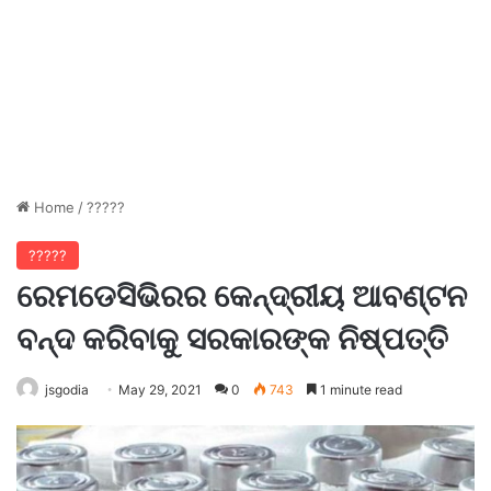
Home
/
?????
?????
ରେମଡେସିଭିରର କେନ୍ଦ୍ରୀୟ ଆବଣ୍ଟନ
ବନ୍ଦ କରିବାକୁ ସରକାରଙ୍କ ନିଷ୍ପତ୍ତି
jsgodia
May 29, 2021
0
743
1 minute read