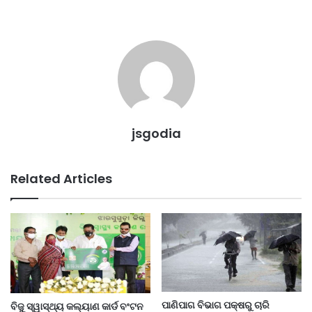
jsgodia
Related Articles
ପାଣିପାଗ ବିଭାଗ ପକ୍ଷରୁ ଚାରି
ବିଜୁ ସ୍ୱାସ୍ଥ୍ୟ କଲ୍ୟାଣ କାର୍ଡ ବଂଟନ