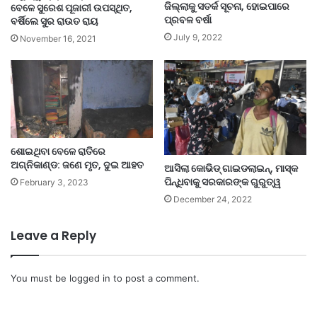
ଜିଲ୍ଲାକୁ ସତର୍କ ସୂଚନା, ହୋଇପାରେ
ବେଳେ ସୁରେଶ ପୂଜାରୀ ଉପସ୍ଥିତ,
ପ୍ରବଳ ବର୍ଷା
ବର୍ଷିଲେ ସୁର ରାଉତ ରାୟ
July 9, 2022
November 16, 2021
ଶୋଇଥିବା ବେଳେ ରାତିରେ
ଅଗ୍ନିକାଣ୍ଡ: ଜଣେ ମୃତ, ଦୁଇ ଆହତ
ଆସିଲା କୋଭିଡ୍ ଗାଇଡଲାଇନ୍, ମାସ୍କ
ପିନ୍ଧିବାକୁ ସରକାରଙ୍କ ଗୁରୁତ୍ୱ
February 3, 2023
December 24, 2022
Leave a Reply
You must be
logged in
to post a comment.