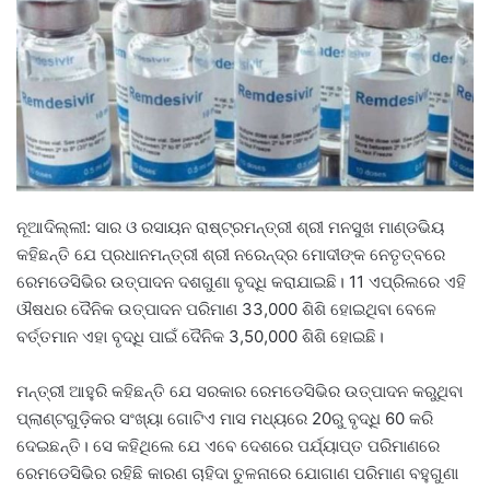
ନୂଆଦିଲ୍ଲୀ: ସାର ଓ ରସାୟନ ରାଷ୍ଟ୍ରମନ୍ତ୍ରୀ ଶ୍ରୀ ମନସୁଖ ମାଣ୍ଡଭିୟ
କହିଛନ୍ତି ଯେ ପ୍ରଧାନମନ୍ତ୍ରୀ ଶ୍ରୀ ନରେନ୍ଦ୍ର ମୋଦୀଙ୍କ ନେତୃତ୍ବରେ
ରେମଡେସିଭିର ଉତ୍ପାଦନ ଦଶଗୁଣା ବୃଦ୍ଧି କରାଯାଇଛି। 11 ଏପ୍ରିଲରେ ଏହି
ଔଷଧର ଦୈନିକ ଉତ୍ପାଦନ ପରିମାଣ 33,000 ଶିଶି ହୋଇଥିବା ବେଳେ
ବର୍ତ୍ତମାନ ଏହା ବୃଦ୍ଧି ପାଇଁ ଦୈନିକ 3,50,000 ଶିଶି ହୋଇଛି।
ମନ୍ତ୍ରୀ ଆହୁରି କହିଛନ୍ତି ଯେ ସରକାର ରେମଡେସିଭିର ଉତ୍ପାଦନ କରୁଥିବା
ପ୍ଲାଣ୍ଟଗୁଡ଼ିକର ସଂଖ୍ୟା ଗୋଟିଏ ମାସ ମଧ୍ୟରେ 20ରୁ ବୃଦ୍ଧି 60 କରି
ଦେଇଛନ୍ତି। ସେ କହିଥିଲେ ଯେ ଏବେ ଦେଶରେ ପର୍ଯ୍ୟାପ୍ତ ପରିମାଣରେ
ରେମଡେସିଭିର ରହିଛି କାରଣ ଚାହିଦା ତୁଳନାରେ ଯୋଗାଣ ପରିମାଣ ବହୁଗୁଣା