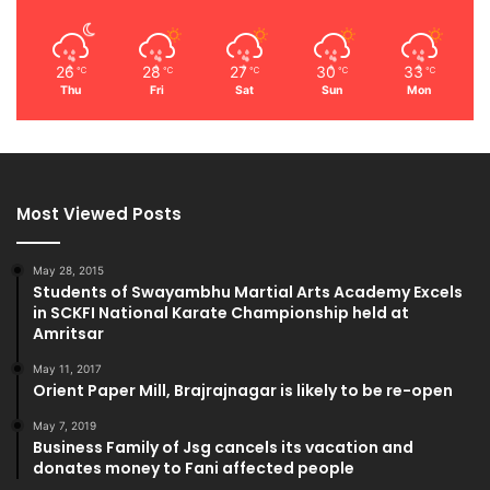
26
28
27
30
33
℃
℃
℃
℃
℃
Thu
Fri
Sat
Sun
Mon
Most Viewed Posts
May 28, 2015
Students of Swayambhu Martial Arts Academy Excels
in SCKFI National Karate Championship held at
Amritsar
May 11, 2017
Orient Paper Mill, Brajrajnagar is likely to be re-open
May 7, 2019
Business Family of Jsg cancels its vacation and
donates money to Fani affected people