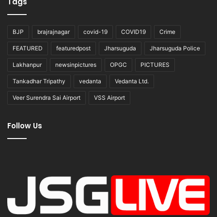
Tags
BJP
brajrajnagar
covid-19
COVID19
Crime
FEATURED
featuredpost
Jharsuguda
Jharsuguda Police
Lakhanpur
newsinpictures
OPGC
PICTURES
Tankadhar Tripathy
vedanta
Vedanta Ltd.
Veer Surendra Sai Airport
VSS Airport
Follow Us