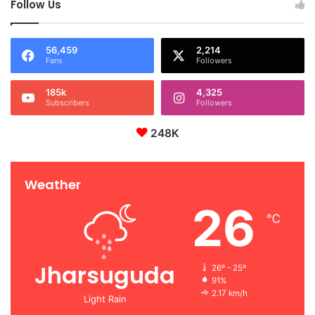
Follow Us
56,459
2,214
Fans
Followers
185k
4,325
Subscribers
Followers
248K
Weather
26
℃
Jharsuguda
26º - 25º
91%
2.17 km/h
Light Rain