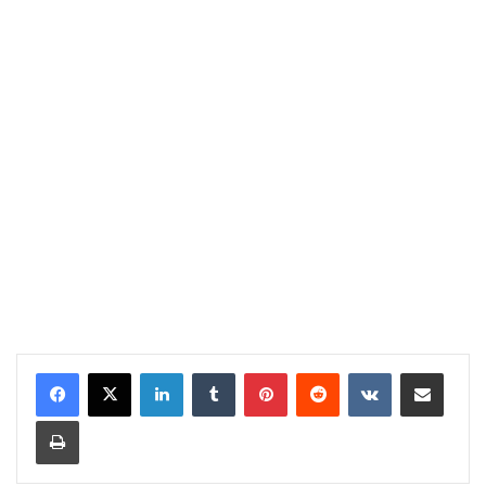
LinkedIn
Tumblr
Pinterest
Reddit
VKontakte
Share via Email
Print