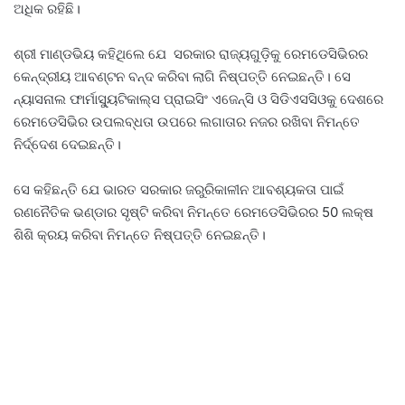
ଅଧିକ ରହିଛି।
ଶ୍ରୀ ମାଣ୍ଡଭିୟ କହିଥିଲେ ଯେ ସରକାର ରାଜ୍ୟଗୁଡ଼ିକୁ ରେମଡେସିଭିରର
କେନ୍ଦ୍ରୀୟ ଆବଣ୍ଟନ ବନ୍ଦ କରିବା ଲାଗି ନିଷ୍ପତ୍ତି ନେଇଛନ୍ତି। ସେ
ନ୍ୟାସନାଲ ଫାର୍ମାସ୍ୟୁଟିକାଲ୍ସ ପ୍ରାଇସିଂ ଏଜେନ୍ସି ଓ ସିଡିଏସସିଓକୁ ଦେଶରେ
ରେମଡେସିଭିର ଉପଲବ୍ଧତା ଉପରେ ଲଗାତାର ନଜର ରଖିବା ନିମନ୍ତେ
ନିର୍ଦ୍ଦେଶ ଦେଇଛନ୍ତି।
ସେ କହିଛନ୍ତି ଯେ ଭାରତ ସରକାର ଜରୁରିକାଳୀନ ଆବଶ୍ୟକତା ପାଇଁ
ରଣନୈତିକ ଭଣ୍ଡାର ସୃଷ୍ଟି କରିବା ନିମନ୍ତେ ରେମଡେସିଭିରର 50 ଲକ୍ଷ
ଶିଶି କ୍ରୟ କରିବା ନିମନ୍ତେ ନିଷ୍ପତ୍ତି ନେଇଛନ୍ତି।