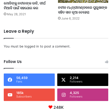
ମୋଦିଙ୍କୁ ନବୀନଙ୍କ ଦାବି, ଦୀର୍ଘ
ନବୀନ ମନ୍ତ୍ରୀମଣ୍ଡଳରେ ପୁରୁଖାଙ୍କ
ମିଆଦି ପାଇଁ ସହଯୋଗ କର
ସହିତ ସାତ ନୂଆ ଚେହେରା
May 28, 2021
June 6, 2022
Leave a Reply
You must be
logged in
to post a comment.
Follow Us
56,459
2,214
Fans
Followers
185k
4,325
Subscribers
Followers
248K