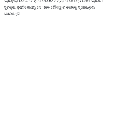
ହୋଇଥିବା ବେଳେ ତାଙ୍କର ତିନୋଟି ପର୍ଯ୍ୟାରେ ରିମାଣ୍ଡ ଶେଷ ହୋଇଛି।
ସୁରକ୍ଷା ଦୃଷ୍ଟିକୋଣରୁ ସେ ଏବେ ଚୌଦ୍ୱାର ଜେଲକୁ ସ୍ଥାନାନ୍ତର
ହୋଇଛନ୍ତିl