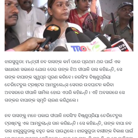
ଝାରସୁଗୁଡା: ମନ୍ତ୍ରୀ ନବ ଦାସଙ୍କ କର୍ମ ପରେ ପ୍ରଥମ ଥର ପାଇଁ ଏକ
ସାଧାରଣ ସଭାରେ ଯୋଗ ଦେଇ ତାଙ୍କ ଝିଅ ଦୀପାଳି ଦାସ କହିଛନ୍ତି, ସେ
ତାଙ୍କ ବାପାଙ୍କ ସ୍ୱପ୍ନ ପୂରଣ କରିବେ। ନରସିଂହ ବିଷ୍ଣୁପ୍ରିୟା
ଚେରିଟେବୁଲ ଟ୍ରଷ୍ଟର ଆମ୍ବୁଲେନ୍ସ ସେବାର ଉଦଘାଟନ କରିବା
ଅବସରରେ ଦୀପାଳି ସାମିଲ ହୋଇ ଏପରି କହିଛନ୍ତି। ଏହି ଅବସରରେ ସେ
ତାଙ୍କର ବାପାଙ୍କ ସ୍ମୃତି ଚାରଣ କରିଥିଲେ।
ନବ ଦାସଙ୍କୁ ମନେ ପକାଇ ଦୀପାଳି ନରସିଂହ ବିଷ୍ଣୁପ୍ରିୟା ଚେରିଟେବୁଲ
ଟ୍ରଷ୍ଟକୁ ଏକ ଆମ୍ବୁଲାନ୍ସ ଦାନ କରିଛନ୍ତି। ସେ କହିଛନ୍ତି, ତାଙ୍କ ବାପା ନବ
ଦାସ ଝାରୁସୁଗୁଡାକୁ ବହୁତ ଭଲ ପାଉଥିଲେ। ଝାରସୁଗୁଡା ବାସୀଙ୍କ ବିକାଶ ପାଇଁ