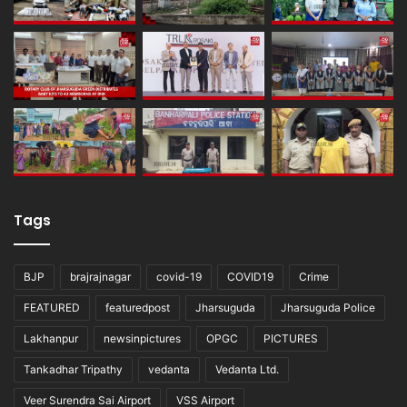
Tags
BJP
brajrajnagar
covid-19
COVID19
Crime
FEATURED
featuredpost
Jharsuguda
Jharsuguda Police
Lakhanpur
newsinpictures
OPGC
PICTURES
Tankadhar Tripathy
vedanta
Vedanta Ltd.
Veer Surendra Sai Airport
VSS Airport