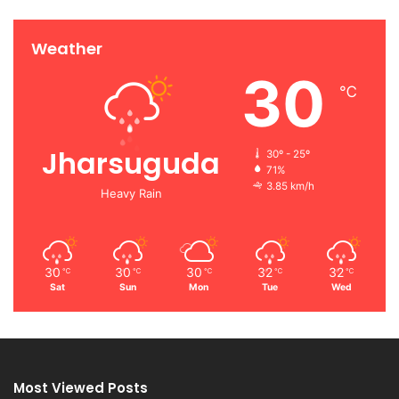
Weather
30
℃
Jharsuguda
30º - 25º
71%
3.85 km/h
Heavy Rain
30
30
30
32
32
℃
℃
℃
℃
℃
Sat
Sun
Mon
Tue
Wed
Most Viewed Posts