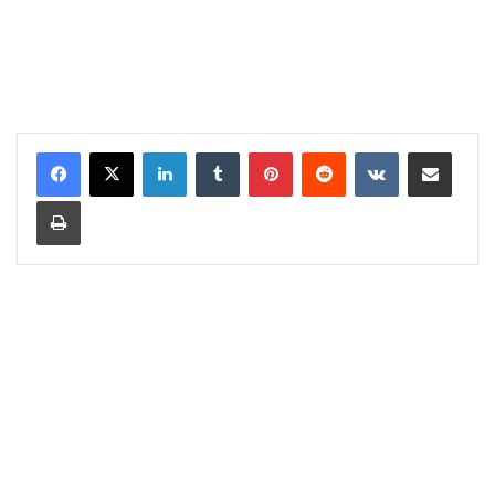
LinkedIn
Tumblr
Pinterest
Reddit
VKontakte
Share via Email
Print