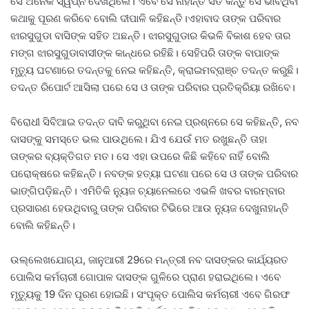
ସେ ଅନେକ ସ୍ୱପ୍ନ ଦେଖିଥିଲେ। ଏବେ ସେ ନାହାନ୍ତି ସତ କିନ୍ତୁ ସେ ଭାବିଥିବା
କଥାକୁ ପୂରଣ କରିବେ ବୋଲି ଦୀପାଳି କହିଛନ୍ତି।ଏହାବାଦ ତାଙ୍କ ପରିବାର
ଝାରସୁଗୁଡା ବାସିଙ୍କ ସହିତ ଅଛନ୍ତି। ଝାରସୁଗୁଡାର କିଭଳି ବିକାଶ ହେବ ତାର
ମଙ୍ଗ ଝାରସୁଗୁଡାବାସୀଙ୍କ କାନ୍ଧରେ ରହିଛି। ସେହିପରି ତାଙ୍କ ବାପାଙ୍କ
ମୃତ୍ୟୁ ଘଟଣାରେ ତଦନ୍ତକୁ ନେଇ କହିଛନ୍ତି, କ୍ରାଇମବ୍ରାଞ୍ଚ ତଦନ୍ତ କରୁଛି।
ତଦନ୍ତ ରିପୋର୍ଟ ଆସିଲା ପରେ ସେ ଓ ତାଙ୍କ ପରିବାର ପ୍ରତିକ୍ରିୟା ରଖିବେ।
ବିରୋଧୀ ସିବିଆଇ ତଦନ୍ତ ଦାବି କରୁଥିବା ନେଇ ପ୍ରଶ୍ନରେ ସେ କହିଛନ୍ତି, ନବ
ଦାସଙ୍କୁ ସମସ୍ତେ ଭଲ ପାଉଥିଲେ। ଯିଏ ଯେଉଁ ମତ ରଖୁଛନ୍ତି ତାହା
ତାଙ୍କର ବ୍ୟକ୍ତିଗତ ମତ। ସେ ଏହା ଉପରେ କିଛି କହିବେ ନାହିଁ ବୋଲି
ପରୋକ୍ଷରେ କହିଛନ୍ତି। ନବଙ୍କ ହତ୍ୟା ଘଟଣା ପରେ ସେ ଓ ତାଙ୍କ ପରିବାର
ଭାଙ୍ଗିପଡ଼ିଛନ୍ତି। ଏମିତିକି ନ୍ୟୁଜ ଚ୍ୟାନେଲରେ ଏଭଳି ଖବର ବାରମ୍ବାର
ପ୍ରସାରଣ ହେଉଥିବାରୁ ତାଙ୍କ ପରିବାର ଟିଭିରେ ଆଉ ନ୍ୟୁଜ ଦେଖୁନାହାନ୍ତି
ବୋଲି କହିଛନ୍ତି।
ଉଲ୍ଲେଖଯୋଗ୍ଯ, ଜାନୁଆରୀ 29ରେ ମନ୍ତ୍ରୀ ନବ ଦାସଙ୍କର କାର୍ଯ୍ୟରତ
ପୋଲିସ କର୍ମଚାରୀ ଗୋପାଳ ଦାସଙ୍କ ଗୁଳିରେ ପ୍ରାଣ ହରାଇଥିଲେ। ଏବେ
ମୃତ୍ୟୁକୁ 19 ଦିନ ପୂରଣ ହୋଇଛି। ସଂପୃକ୍ତ ପୋଲିସ କର୍ମଚାରୀ ଏବେ ଗିରଫ