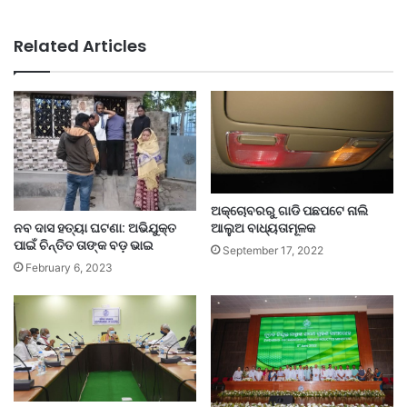
Related Articles
ଅକ୍ଚୋବରରୁ ଗାଡି ପଛପଟେ ନାଲି
ନବ ଦାସ ହତ୍ୟା ଘଟଣା: ଅଭିଯୁକ୍ତ
ଆଲୁଅ ବାଧ୍ୟତାମୂଳକ
ପାଇଁ ଚିନ୍ତିତ ତାଙ୍କ ବଡ଼ ଭାଇ
September 17, 2022
February 6, 2023