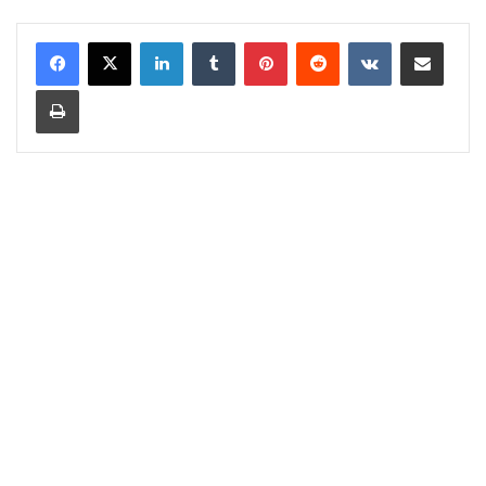
LinkedIn
Tumblr
Pinterest
Reddit
VKontakte
Share via Email
Print