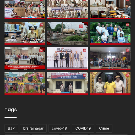
Tags
BJP
brajrajnagar
covid-19
COVID19
Crime