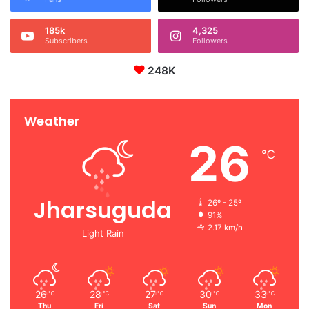
185k
4,325
Subscribers
Followers
248K
Weather
26
℃
Jharsuguda
26º - 25º
91%
2.17 km/h
Light Rain
26
28
27
30
33
℃
℃
℃
℃
℃
Thu
Fri
Sat
Sun
Mon