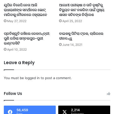
ୟୁପିର ବିଜେପି ନେତା ଆଜି
ଆଗାମୀ ପରୀକ୍ଷା ଓ ତାତି ଦୃଷ୍ଟିରୁ
ରାଧାରାଣୀଙ୍କ ସମର୍ଥନରେ ଭୋଟ୍
ବିଦ୍ୟୁତ କାଟ ନକରିବା ପାଇଁ ମୁଖ୍ୟ
ମାଗିବାକୁ ମୈଦାନରେ ଓହ୍ଲାଇବେ
ଶାସନ ସଚିବଙ୍କ ନିର୍ଦ୍ଦେଶ
May 27, 2022
April 25, 2022
ପ୍ରତିଶ୍ରୁତି ରଖିଲେ ରେଳମନ୍ତ୍ରୀ:
ବାଇକକୁ ପିଟିଲା ଟ୍ରକ, ଚାଲିଗଲେ
ପୁଣି ଗଡିଲା ସମ୍ବଲପୁର-ପୁରୀ
ଦୀନବନ୍ଧୁ
ଇଣ୍ଟରସିଟି
June 14, 2021
April 10, 2022
Leave a Reply
You must be
logged in
to post a comment.
Follow Us
56,459
2,214
Fans
Followers