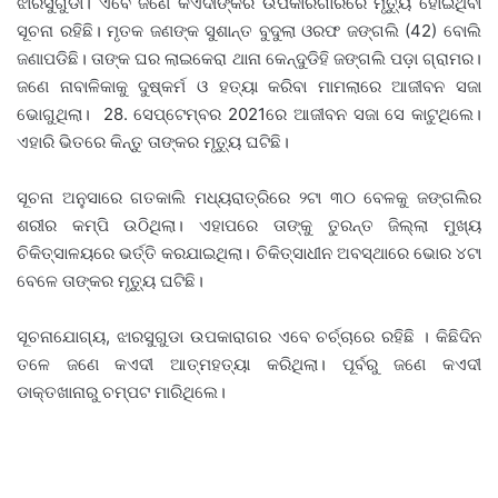
ଝାରସୁଗୁଡା। ଏବେ ଜଣେ କଏଦୀଙ୍କର ଉପକାରଗାରରେ ମୃତ୍ୟୁ ହୋଇଥିବା
ସୂଚନା ରହିଛି। ମୃତକ ଜଣଙ୍କ ସୁଶାନ୍ତ ବୁଦୁଲା ଓରଫ ଜଙ୍ଗଲି (42) ବୋଲି
ଜଣାପଡିଛି। ତାଙ୍କ ଘର ଲାଇକେରା ଥାନା କେନ୍ଦୁଡିହି ଜଙ୍ଗଲି ପଡ଼ା ଗ୍ରାମର।
ଜଣେ ନାବାଳିକାକୁ ଦୁଷ୍କର୍ମ ଓ ହତ୍ୟା କରିବା ମାମଲାରେ ଆଜୀବନ ସଜା
ଭୋଗୁଥିଲା। 28. ସେପ୍ଟେମ୍ବର 2021ରେ ଆଜୀବନ ସଜା ସେ କାଟୁଥିଲେ।
ଏହାରି ଭିତରେ କିନ୍ତୁ ତାଙ୍କର ମୃତ୍ୟୁ ଘଟିଛି।
ସୂଚନା ଅନୁସାରେ ଗତକାଲି ମଧ୍ୟରାତ୍ରିରେ ୨ଟା ୩୦ ବେଳକୁ ଜଙ୍ଗଲିର
ଶରୀର କମ୍ପି ଉଠିଥିଲା। ଏହାପରେ ତାଙ୍କୁ ତୁରନ୍ତ ଜିଲ୍ଲା ମୁଖ୍ୟ
ଚିକିତ୍ସାଳୟରେ ଭର୍ତ୍ତି କରଯାଇଥିଲା। ଚିକିତ୍ସାଧୀନ ଅବସ୍ଥାରେ ଭୋର ୪ଟା
ବେଳେ ତାଙ୍କର ମୃତ୍ୟୁ ଘଟିଛି।
ସୂଚନାଯୋଗ୍ୟ, ଝାରସୁଗୁଡା ଉପକାରାଗର ଏବେ ଚର୍ଚ୍ଚାରେ ରହିଛି । କିଛିଦିନ
ତଳେ ଜଣେ କଏଦୀ ଆତ୍ମହତ୍ୟା କରିଥିଲା। ପୂର୍ବରୁ ଜଣେ କଏଦୀ
ଡାକ୍ତଖାନାରୁ ଚମ୍ପଟ ମାରିଥିଲେ।