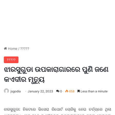
Home
/
?????
?????
ଝାରସୁଗୁଡା ଉପକାରାଗାରରେ ପୁଣି ଜଣେ
କଏଦୀର ମୃତ୍ୟୁ
jsgodia
January 22, 2023
0
658
Less than a minute
ଝାରସୁଗୁଡା: ନିକଟରେ ଭିସେରା ରିପୋର୍ଟ ଚୋରିକୁ ନେଇ ଚର୍ଚ୍ଚାରେ ଥିଲା