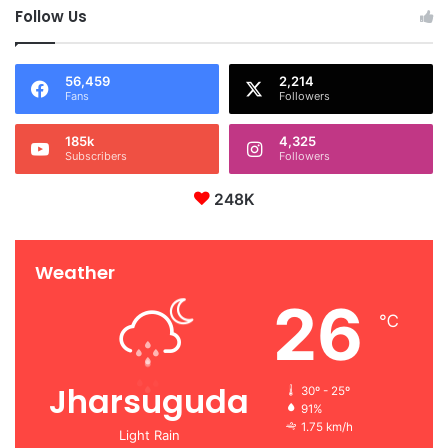
Follow Us
56,459
2,214
Fans
Followers
185k
4,325
Subscribers
Followers
248K
Weather
26
℃
Jharsuguda
30º - 25º
91%
1.75 km/h
Light Rain