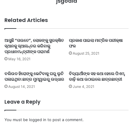
jsgodia
Related Articles
ଆସୁଛି “ତାଉତେ”, ଲୋକଙ୍କୁ ସୁରକ୍ଷିତ
ପ୍ରକାଶ ପାଇଲା ମାଟ୍ରିକ ପରୀକ୍ଷା
ସ୍ଥାନକୁ ସ୍ଥାନାନ୍ତର କରିବାକୁ
ଫଳ
ପ୍ରଧାନମନ୍ତ୍ରୀଙ୍କ ପରାମର୍ଶ
August 25, 2021
May 16, 2021
ବଲିଉଡ ହିରୋଙ୍କୁ ଭେଟିବାକୁ ଘରୁ ଲୁଚି
ବିଦ୍ୟାର୍ଥୀଙ୍କ ସହ କଥା ହେଲେ ପିଏମ୍,
ପଳାଇଥିବା ଛାତ୍ର ମୁମ୍ୱାଇରୁ ଉଦ୍ଧାର
ଦାଢ଼ି କଥା ଉଠାଇଲେ ଛାତ୍ରଛାତ୍ରୀ
August 14, 2021
June 4, 2021
Leave a Reply
You must be
logged in
to post a comment.