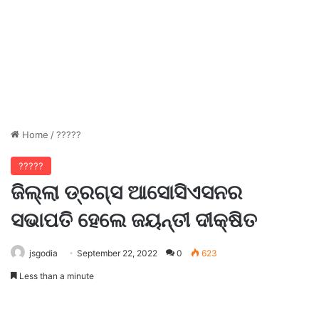
Home
/
?????
?????
ଜିଲ୍ଲା ଡ୍ରଗ୍ସ ଆସୋସିଏସନର
ସଭାପତି ହେଲେ ଜୟନ୍ତୀ ଦୀକ୍ଷିତ
jsgodia
September 22, 2022
0
623
Less than a minute