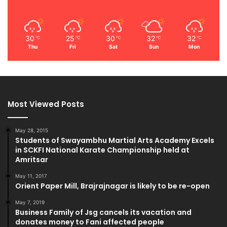
30
25
30
32
32
℃
℃
℃
℃
℃
Thu
Fri
Sat
Sun
Mon
Most Viewed Posts
May 28, 2015
Students of Swayambhu Martial Arts Academy Excels
in SCKFI National Karate Championship held at
Amritsar
May 11, 2017
Orient Paper Mill, Brajrajnagar is likely to be re-open
May 7, 2019
Business Family of Jsg cancels its vacation and
donates money to Fani affected people