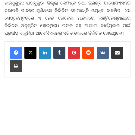
ଝାରସୁଗୁଡା: ଝାରସୁଗୁଡା ଜିଲ୍ଲା କେମିଷ୍ଟ ତଥା ଡ୍ରଗ୍ସ ଆସୋସିଏସନର
ସଭାପତି ଭାବରେ ପୁଣିଥରେ ନିର୍ବାଚିତ ହୋଇଛନ୍ତି ଜୟନ୍ତୀ ଦୀକ୍ଷିତ। 20
ସେପ୍ଟେମ୍ବରରେ ଏ ନେଇ ହୋଟେଲ ମାଇକ୍ରୋ କଣ୍ଟିନେଣ୍ଟାଲରେ
ନିର୍ବାଚନ ଅନୁଷ୍ଠିତ ହୋଇଥିଲା। ତାଙ୍କ ସହ ଆଗାମୀ କାର୍ଯ୍ୟକାଳ ପାଇଁ
ପ୍ରଦୀପ ସାକୁନିଆ ଆସୋସିଏସନର ସଚିବ ଭାବରେ ନିର୍ବାଚିତ ହୋଇଥିଲେ।
LinkedIn
Tumblr
Pinterest
Reddit
VKontakte
Share via Email
Print