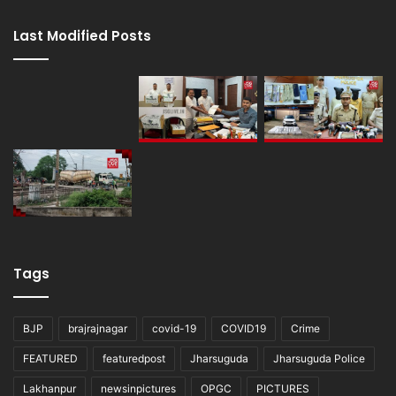
Last Modified Posts
Tags
BJP
brajrajnagar
covid-19
COVID19
Crime
FEATURED
featuredpost
Jharsuguda
Jharsuguda Police
Lakhanpur
newsinpictures
OPGC
PICTURES