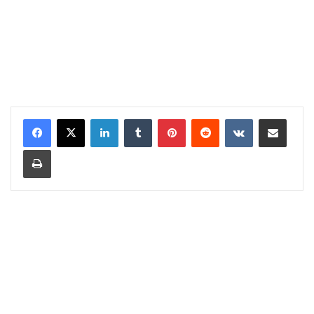
LinkedIn
Tumblr
Pinterest
Reddit
VKontakte
Share via Email
Print