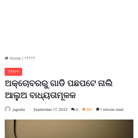
Home
/
?????
?????
ଅକ୍ଚୋବରରୁ ଗାଡି ପଛପଟେ ନାଲି
ଆଲୁଅ ବାଧ୍ୟତାମୂଳକ
jsgodia
September 17, 2022
0
681
1 minute read