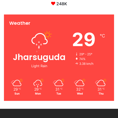
248K
Weather
29
℃
Jharsuguda
29º - 25º
74%
3.38 km/h
Light Rain
29
29
31
32
31
℃
℃
℃
℃
℃
Sun
Mon
Tue
Wed
Thu