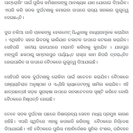
ପାଟ୍ରୋଲିଂ ପାଇଁ ପୁଲିସ କମିଶନରଙ୍କୁ ଆବଶ୍ୟକ ଯାନ ଯୋଗାଇ ଦିଆଯିବ।
ଏପରି କରି ସଡକ ଦୁର୍ଘଟଣାକୁ କମାଇବା ଉପରେ ରାଜ୍ୟ ସରକାର ଗୁରୁତ୍ୱ
ଦେଇଛନ୍ତି।
ଦୁଇ ଚକିଆ ଗାଡି ଚାଳକଙ୍କୁ ହେଲମେଟ୍‌ ପିନ୍ଧିବାକୁ ବାଧ୍ୟତାମୂଳକ କରାଯିବା
। ଏଥିସହିତ ସହର ଭିତରକୁ ଭାରିଯାନ ଚଳାଚଳ ଉପରେ କଟକଣା କରାଯିବ।
ସେହିପରି ଜାତୀୟ ରାଜପଥରେ ମରାମତି କରିବାକୁ କୁହାଯିବ । ଯାଜପୁର
ମଙ୍ଗୁଳି ଛକଠାରୁ ସମ୍ବଲପୁର ପର୍ଯ୍ୟନ୍ତ ରାସ୍ତା କାମ କିପରି ତ୍ବରାନ୍ବିତ
ହୋଇପାରିବ ତା ଉପରେ ବୈଠକରେ ଗୁରୁତ୍ୱ ଦିଆଯାଇଛି।
ସେହିପରି ସଡକ ଦୁର୍ଘଟଣାକୁ ରୋକିବା ପାଇଁ ସଚେତନ କରାଯିବ। ବୈଠକରେ
ପଞ୍ଚାୟତିରାଜ ଅନୁଷ୍ଠାନ ଓ ଏନ୍‌ସିସି କ୍ୟାଡେଟଙ୍କୁ ସାମିଲ କରାଯିବ। ଏହି
ଛାତ୍ରଛାତ୍ରୀ ସଡ଼କ ସୁରକ୍ଷା ଉପରେ ଜନସଚେତନତା ସୃଷ୍ଟି କରିବେ ବୋଲି
ବୈଠକରେ ନିଷ୍ପତ୍ତି ହୋଇଛି।
ତେବେ ସଡକ ଦୁର୍ଘଟଣା ପଛରେ ନିଶାଦ୍ରବ୍ୟ ସେବନ ମଧ୍ୟ ପ୍ରମୁଖ କାରଣ
ରହିଛି। ଏପରି ସ୍ଥିତିରେ ଏହାକୁ କଡାକଡି କରିବାକୁ ବୈଠକରେ ନିର୍ଦ୍ଦେଶ
ଦିଆଯାଇଛି। ଏହି ବୈଠକରେ ପୁଲିସ ମହାନିର୍ଦେଶକ ସୁନିଲ ବଂଶଲ, ପରିବହନ