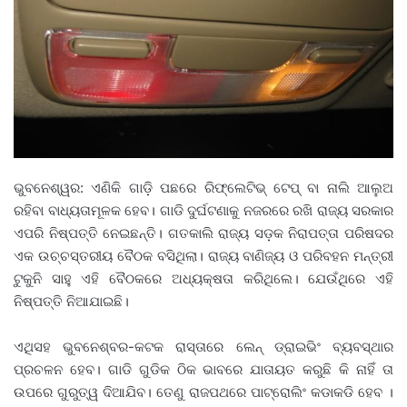
ଭୁବନେଶ୍ୱର: ଏଣିକି ଗାଡ଼ି ପଛରେ ରିଫ୍ଲେଟିଭ୍ ଟେପ୍ ବା ନାଲି ଆଲୁଅ
ରହିବା ବାଧ୍ୟତାମୂଳକ ହେବ। ଗାଡି ଦୁର୍ଘଟଣାକୁ ନଜରରେ ରଖି ରାଜ୍ୟ ସରକାର
ଏପରି ନିଷ୍ପତ୍ତି ନେଇଛନ୍ତି। ଗତକାଲି ରାଜ୍ୟ ସଡ଼କ ନିରାପତ୍ତା ପରିଷଦର
ଏକ ଉଚ୍ଚସ୍ତରୀୟ ବୈଠକ ବସିଥିଲା। ରାଜ୍ୟ ବାଣିଜ୍ୟ ଓ ପରିବହନ ମନ୍ତ୍ରୀ
ଟୁକୁନି ସାହୁ ଏହି ବୈଠକରେ ଅଧ୍ୟକ୍ଷତା କରିଥିଲେ। ଯେଉଁଥିରେ ଏହି
ନିଷ୍ପତ୍ତି ନିଆଯାଇଛି।
ଏଥିସହ ଭୁବନେଶ୍ବର-କଟକ ରାସ୍ତାରେ ଲେନ୍ ଡ୍ରାଇଭିଂ ବ୍ୟବସ୍ଥାର
ପ୍ରଚଳନ ହେବ। ଗାଡି ଗୁଡିକ ଠିକ ଭାବରେ ଯାତାୟତ କରୁଛି କି ନାହିଁ ତା
ଉପରେ ଗୁରୁତ୍ୱ ଦିଆଯିବ। ତେଣୁ ରାଜପଥରେ ପାଟ୍ରୋଲିଂ କଡାକଡି ହେବ ।