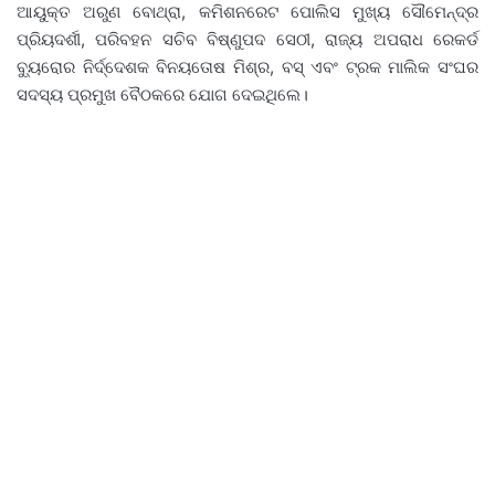
ଆୟୁକ୍ତ ଅରୁଣ ବୋଥ୍ରା, କମିଶନରେଟ ପୋଲିସ ମୁଖ୍ୟ ସୌମେନ୍ଦ୍ର
ପ୍ରିୟଦର୍ଶୀ, ପରିବହନ ସଚିବ ବିଷ୍ଣୁପଦ ସେଠୀ, ରାଜ୍ୟ ଅପରାଧ ରେକର୍ଡ
ବ୍ୟୁରୋର ନିର୍ଦ୍ଦେଶକ ବିନୟତୋଷ ମିଶ୍ର, ବସ୍ ଏବଂ ଟ୍ରକ ମାଲିକ ସଂଘର
ସଦସ୍ୟ ପ୍ରମୁଖ ବୈଠକରେ ଯୋଗ ଦେଇଥିଲେ।