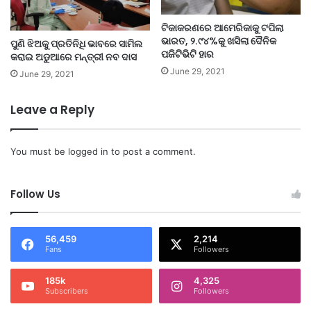
ଟିକାକରଣରେ ଆମେରିକାକୁ ଟପିଲା
ଭାରତ, ୨.୯୪%କୁ ଖସିଲା ଦୈନିକ
ପୁଣି ଝିଅକୁ ପ୍ରତିନିଧି ଭାବରେ ସାମିଲ
ପଜିଟିଭିଟି ହାର
କରାଇ ଅଡୁଆରେ ମନ୍ତ୍ରୀ ନବ ଦାସ
June 29, 2021
June 29, 2021
Leave a Reply
You must be
logged in
to post a comment.
Follow Us
56,459
2,214
Fans
Followers
185k
4,325
Subscribers
Followers