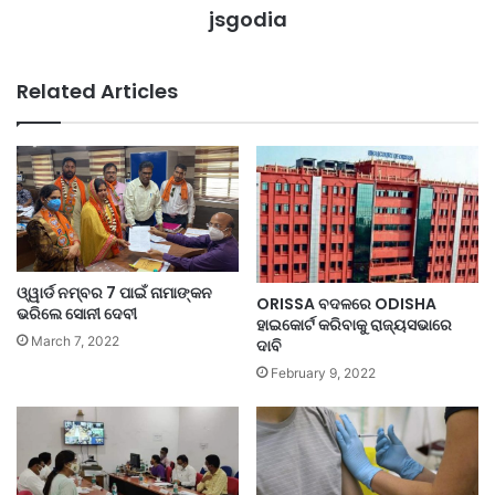
jsgodia
Related Articles
ଓ୍ୱାର୍ଡ ନମ୍ବର 7 ପାଇଁ ନାମାଙ୍କନ
ORISSA ବଦଳରେ ODISHA
ଭରିଲେ ସୋନୀ ଦେବୀ
ହାଇକୋର୍ଟ କରିବାକୁ ରାଜ୍ୟସଭାରେ
March 7, 2022
ଦାବି
February 9, 2022