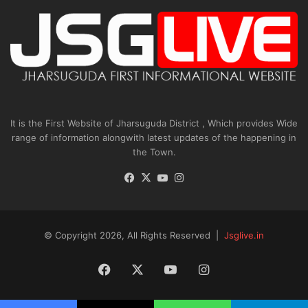
It is the First Website of Jharsuguda District , Which provides Wide
range of information alongwith latest updates of the happening in
the Town.
Facebook
X
YouTube
Instagram
© Copyright 2026, All Rights Reserved |
Jsglive.in
Facebook
X
YouTube
Instagram