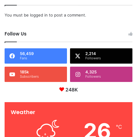
You must be
logged in
to post a comment.
Follow Us
56,459
2,214
Fans
Followers
185k
4,325
Subscribers
Followers
248K
Weather
26
℃