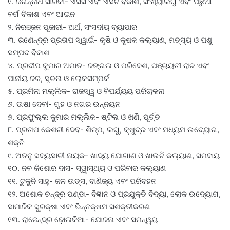
୧. ଜଗନ୍ନାଥ ସାରକା- ଏସସି ଏବଂ ଏସଟି ବିକାଶ, ସଂଖ୍ୟାଲଘୁ ଏବଂ ପଛୁଆ
ବର୍ଗ ବିକାଶ ଏବଂ ଆଇନ
୨. ନିରଞ୍ଜନ ପୂଜାରୀ- ଅର୍ଥ, ସଂସଦୀୟ ବ୍ୟାପାର
୩. ରଣେନ୍ଦ୍ର ପ୍ରତାପ ସ୍ୱାଇଁ- କୃଷି ଓ କୃଷକ କଲ୍ୟାଣ, ମତ୍ସ୍ୟ ଓ ପଶୁ
ସମ୍ପଦ ବିକାଶ
୪. ପ୍ରଦୀପ କୁମାର ଅମାତ- ଜଙ୍ଗଲ ଓ ପରିବେଶ, ପଞ୍ଚାୟତୀ ରାଜ ଏବଂ
ପାନୀୟ ଜଳ, ସୂଚନା ଓ ଲୋକସମ୍ପର୍କ
୫. ପ୍ରମିଳା ମଲ୍ଲିକ- ରାଜସ୍ୱ ଓ ବିପର୍ଯ୍ୟୟ ପରିଚାଳନା
୬. ଉଷା ଦେବୀ- ଗୃହ ଓ ନଗର ଉନ୍ନୟନ
୭. ପ୍ରଫୁଲ୍ଲ କୁମାର ମଲ୍ଲିକ- ଷ୍ଟିଲ ଓ ଖଣି, ପୂର୍ତ୍ତ
୮. ପ୍ରତାପ କେଶରୀ ଦେବ- ଶିଳ୍ପ, ଲଘୁ, କ୍ଷୁଦ୍ର ଏବଂ ମଧ୍ୟମ ଉଦ୍ୟୋଗ,
ଶକ୍ତି
୯. ଅତନୁ ସବ୍ୟସାଚୀ ନାୟକ- ଖାଦ୍ୟ ଯୋଗାଣ ଓ ଖାଉଟି କଲ୍ୟାଣ, ସମବାୟ
୧୦. ନବ କିଶୋର ଦାସ- ସ୍ୱାସ୍ଥ୍ୟ ଓ ପରିବାର କଲ୍ୟାଣ
୧୧. ଟୁକୁନି ସାହୁ- ଜଳ ଉତ୍ସ, ବାଣିଜ୍ୟ ଏବଂ ପରିବହନ
୧୨. ଅଶୋକ ଚନ୍ଦ୍ର ପଣ୍ଡା- ବିଜ୍ଞାନ ଓ ପ୍ରଯୁକ୍ତି ବିଦ୍ୟା, ଲୋକ ଉଦ୍ୟୋଗ,
ସାମାଜିକ ସୁରକ୍ଷା ଏବଂ ଭିନ୍ନକ୍ଷମ ସଶକ୍ତୀକରଣ
୧୩. ରାଜେନ୍ଦ୍ର ଢ଼ୋଲକିଆ- ଯୋଜନା ଏବଂ ସମନ୍ୱୟ