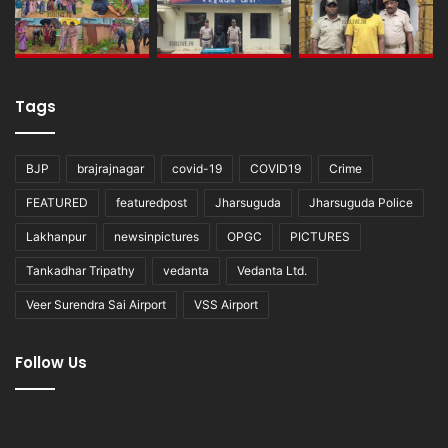
Tags
BJP
brajrajnagar
covid-19
COVID19
Crime
FEATURED
featuredpost
Jharsuguda
Jharsuguda Police
Lakhanpur
newsinpictures
OPGC
PICTURES
Tankadhar Tripathy
vedanta
Vedanta Ltd.
Veer Surendra Sai Airport
VSS Airport
Follow Us