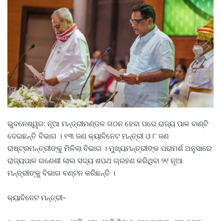
ଭୁବନେଶ୍ୱର: ନୂଆ ମନ୍ତ୍ରୀମଣ୍ଡଳ ଗଠନ ହେବା ପରେ ରାଜ୍ୟ ପାଳ ବାଣ୍ଟି
ଦେଇଛନ୍ତି ବିଭାଗ । ୧୩ ଜଣ କ୍ୟାବିନେଟ ମନ୍ତ୍ରୀ ଓ ୮ ଜଣ
ରାଷ୍ଟ୍ରମନ୍ତ୍ରୀଙ୍କୁ ମିଳିଲା ବିଭାଗ । ମୁଖ୍ୟମନ୍ତ୍ରୀଙ୍କ ପରାମର୍ଶ ଅନୁସାରେ
ରାଜ୍ୟପାଳ ଗଣେଶୀ ଲାଲ ସଦ୍ୟ ଶପଥ ଗ୍ରହଣ କରିଥିବା ୨୧ ନୂଆ
ମନ୍ତ୍ରୀଙ୍କୁ ବିଭାଗ ବଣ୍ଟନ କରିଛନ୍ତି ।
କ୍ୟାବିନେଟ ମନ୍ତ୍ରୀ-