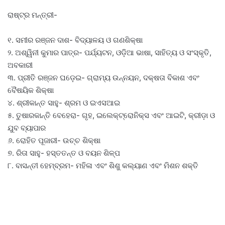
ରାଷ୍ଟ୍ର ମନ୍ତ୍ରୀ-
୧. ସମୀର ରଞ୍ଜନ ଦାଶ- ବିଦ୍ୟାଳୟ ଓ ଗଣଶିକ୍ଷା
୨. ଅଶ୍ୱିନୀ କୁମାର ପାତ୍ର- ପର୍ଯ୍ୟଟନ, ଓଡ଼ିଆ ଭାଷା, ସାହିତ୍ୟ ଓ ସଂସ୍କୃତି,
ଅବକାରୀ
୩. ପ୍ରୀତି ରଞ୍ଜନ ଘଡ଼େଇ- ଗ୍ରାମ୍ୟ ଉନ୍ନୟନ, ଦକ୍ଷତା ବିକାଶ ଏବଂ
ବୈଷୟିକ ଶିକ୍ଷା
୪. ଶ୍ରୀକାନ୍ତ ସାହୁ- ଶ୍ରମ ଓ ଇଏସଆଇ
୫. ତୁଷାରକାନ୍ତି ବେହେରା- ଗୃହ, ଇଲେକ୍ଟ୍ରୋନିକ୍ସ ଏବଂ ଆଇଟି, କ୍ରୀଡ଼ା ଓ
ଯୁବ ବ୍ୟାପାର
୬. ରୋହିତ ପୂଜାରୀ- ଉଚ୍ଚ ଶିକ୍ଷା
୭. ରିତା ସାହୁ- ହସ୍ତତନ୍ତ ଓ ବୟନ ଶିଳ୍ପ
୮. ବାସନ୍ତୀ ହେମ୍ବ୍ରମ- ମହିଳା ଏବଂ ଶିଶୁ କଲ୍ୟାଣ ଏବଂ ମିଶନ ଶକ୍ତି