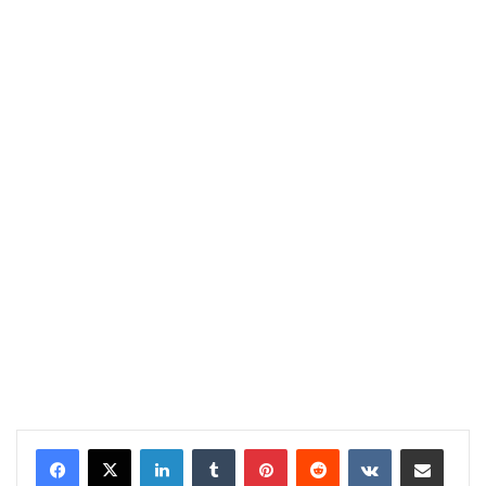
LinkedIn
Tumblr
Pinterest
Reddit
VKontakte
Share via Email