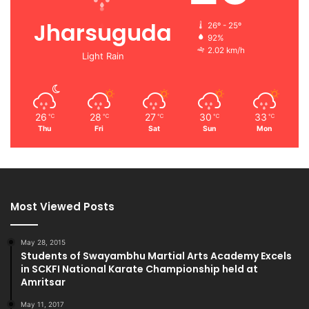
Jharsuguda
26º - 25º
92%
2.02 km/h
Light Rain
26
28
27
30
33
℃
℃
℃
℃
℃
Thu
Fri
Sat
Sun
Mon
Most Viewed Posts
May 28, 2015
Students of Swayambhu Martial Arts Academy Excels
in SCKFI National Karate Championship held at
Amritsar
May 11, 2017