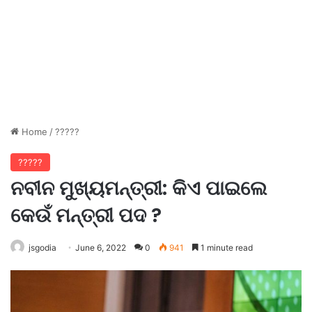
Home
/
?????
?????
ନବୀନ ମୁଖ୍ୟମନ୍ତ୍ରୀ: କିଏ ପାଇଲେ
କେଉଁ ମନ୍ତ୍ରୀ ପଦ ?
jsgodia
June 6, 2022
0
941
1 minute read