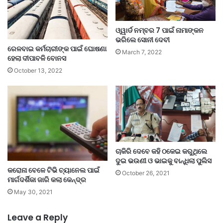
ଓ୍ୱାର୍ଡ ନମ୍ବର 7 ପାଇଁ ନାମାଙ୍କନ
ଭରିଲେ ସୋନୀ ଦେବୀ
ରେଳବାଇ କର୍ମଚାରୀଙ୍କ ପାଇଁ ଘୋଷଣା
March 7, 2022
ହେଲା ଦୀପାବଳି ବୋନସ
October 13, 2022
ଚାକିରି ଦେବେ କହି ଠକେଇ କରୁଥିଲେ
ଦୁଇ ଭଉଣୀ ଓ ଭାଇକୁ ବାନ୍ଧିଲା ପୁଲିସ
କରୋନା ବେଳେ ଟିଭି ଚ୍ୟାନେଲ ପାଇଁ
October 26, 2021
ମାର୍ଗଦର୍ଶିକା ଜାରି କଲା କେନ୍ଦ୍ର
May 30, 2021
Leave a Reply