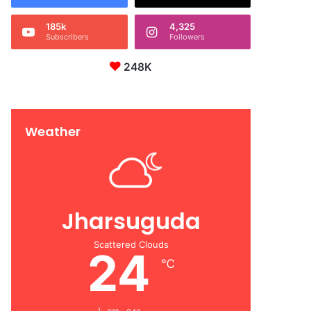
185k
4,325
Subscribers
Followers
248K
Weather
Jharsuguda
Scattered Clouds
24
℃