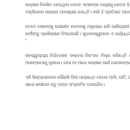
ଲକ୍ଷଣ ବିକଶିତ ହେଉଥିବା ବେଳେ ଏମାନଙ୍କ ମଧ୍ୟରୁ କେବଳ 5 
ଅକ୍ସିଜନର ସହାୟତା ଆବଶ୍ୟକ କରନ୍ତି। ବାକି 2 ପ୍ରତିଶତ ଆଇସି
ତେବେ ଲୋକଙ୍କୁ ଭୟଭୀତ ନହେବାକୁ ଅନୁରୋଧ କରି ପାଣିଗ୍ରାହୀ କ
କର୍ମୀଙ୍କୁ ପ୍ରଶିକ୍ଷଣ ଦିଆଯାଇଛି। ଭୁବନେଶ୍ୱରରେ ଏ ପର୍ଯ୍ୟ
”
ଜନସ୍ୱାସ୍ଥ୍ୟ ନିର୍ଦ୍ଦେଶକ ଡାକ୍ତର ନିରଂଜନ ମିଶ୍ର କହିଛନ୍ତି
ଆଶଙ୍କାଠାରୁ ଦୂରରେ। ବାପା ମା ମାନେ ଲକ୍ଷଣ ପାଇଁ ସେମାନଙ୍
ଏହି ସିଣ୍ଡ୍ରୋମରେ କୌଣସି ପିଲା ଆକ୍ରାନ୍ତ ହେଲେ ଆଖି, ପାଟି, ପ
ଧୀରେ ଶରୀରର ସବୁ ଅଙ୍ଗ ସଂକ୍ରମିତ ହୋଇଯିବ।