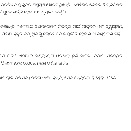
ପ୍ରତିଶତ ଗୁରୁତର ଅସୁସ୍ଥ ହୋଇପଡୁଛନ୍ତି। ସେହିଭଳି କେବଳ 3 ପ୍ରତିଶତ
ୟୁରେ ଭର୍ତ୍ତି ହେବା ଆବଶ୍ୟକ କରନ୍ତି।
ହିଛନ୍ତି, “ଏମଆଇ ସିଣ୍ଡ୍ରୋମର ଚିକିତ୍ସା ପାଇଁ ଡାକ୍ତର ଏବଂ ସ୍ୱାସ୍ଥ୍ୟ
ନ୍ତ ଘଟଣା ବହୁତ କମ୍ ଥିବାରୁ ଲୋକମାନେ ଭୟଭୀତ ହେବାର ଆବଶ୍ୟକତା ନାହିଁ।
 ଯେ ଯଦିଓ ଏମଆଇ ସିଣ୍ଡ୍ରୋମ ଓଡିଶାକୁ ଛୁଇଁ ସାରିଛି, ତଥାପି ପରିସ୍ଥିତି
କ ପିଲାମାନଙ୍କ ଉପରେ ନଜର ରଖିବା ଉଚିତ।
ାଦ ଲାଲ ପଡିଯିବ। ପତଳା ଝାଡ଼ା, ବାନ୍ତି, ପେଟ ଯନ୍ତ୍ରଣା ବି ହେବ। ଧୀରେ