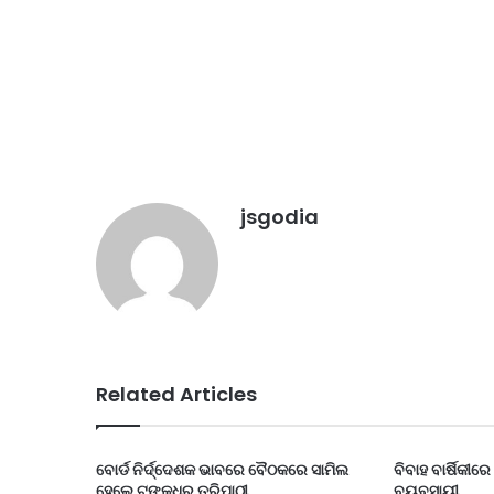
jsgodia
Related Articles
ବୋର୍ଡ ନିର୍ଦ୍ଦେଶକ ଭାବରେ ବୈଠକରେ ସାମିଲ
ବିବାହ ବାର୍ଷିକୀର
ହେଲେ ଟଙ୍କଧର ତ୍ରିପାଠୀ
ବ୍ୟବସାୟୀ