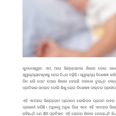
ଭୁବନେଶ୍ୱର: ଏମ୍ ଆଇ ସିଣ୍ଡ୍ରୋମର ଶିକାର ହୋଇ ଜଣେ
ସ୍ୱାସ୍ଥ୍ୟାବସ୍ଥାକୁ ନେଇ ଚିନ୍ତା ବଢ଼ିଛି। ସ୍ୱାସ୍ଥ୍ୟ ବିଶେଷଜ୍
ଦିନ ଧରି ପେଟ ବଥାର ଶିକାର ହେଉଛି ତାହାଲେ ତୁରନ୍ତ ଡାକ
ପ୍ରତିକାର ସମ୍ଭବ ବୋଲି ଶିଶୁ ରୋଗ ବିଶେଷଜ୍ଞ ଡାକ୍ତର ପ୍ରଦୀପ 
ଏହି ଏମଆଇ ସିଣ୍ଡ୍ରୋମ ପ୍ରଥମେ କୋଭିଡର ପ୍ରଥମ ଲହର ବେ
ପ୍ରଭାବୀ କରିଛି। ଅଧିକରୁ ଅଧିକ ପିଲା ଏବେ ଏହି ଏମଆଇ ସିଣ୍
କହିଛନ୍ତି ଯେ 80 ପ୍ରତିଶତ ଏହି ରୋଗର ଶିକାର ହେଉଛନ୍ତି କି