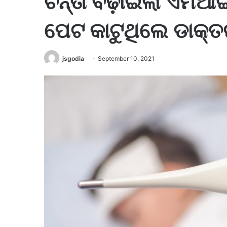
ଚିନ୍ତା ବଢ଼ାଇଲା ଏମଆଇ
ପେଟ କାଟୁଥିଲେ ଡାକ୍ତର
jsgodia
September 10, 2021