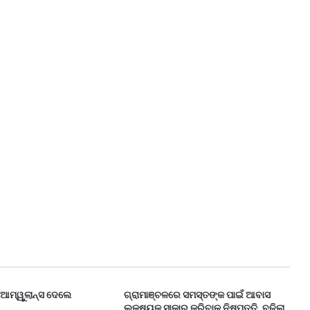
େ ଆମ୍ୱୁଲାନ୍ସ ଦେଲେ
ଗ୍ରାମାଞ୍ଚଳରେ ସମସ୍ତଙ୍କ ପାଇଁ ଆବାସ
ଲକ୍ଷ୍ୟକୁ ସାକାର କରିବାକୁ ନିଷ୍ପତ୍ତି, ବଢିଲା