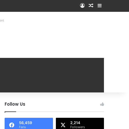
Log In
Random Article
Sidebar
ent
Follow Us
56,459
2,214
Fans
Followers