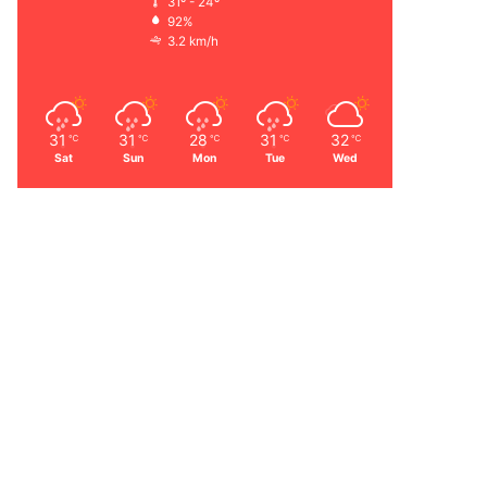
31º - 24º
92%
3.2 km/h
31
31
28
31
32
℃
℃
℃
℃
℃
Sat
Sun
Mon
Tue
Wed