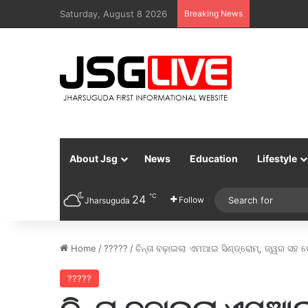
Saturday, August 8 2026
Breaking News
About Jsg
News
Education
Lifestyle
℃
24
Follow
Jharsuguda
Home
/
?????
/
ଚିନ୍ତା ବଢ଼ାଇଲା ଏମଆଇ ସିଣ୍ଡ୍ରୋମ୍, ଜ୍ୱର ସହ ପ
?????