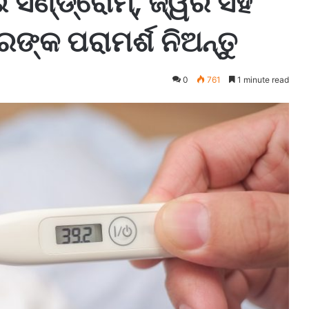
 ସିଣ୍ଡ୍ରୋମ୍, ଜ୍ୱର ସହ
ଙ୍କ ପରାମର୍ଶ ନିଅନ୍ତୁ
0
761
1 minute read