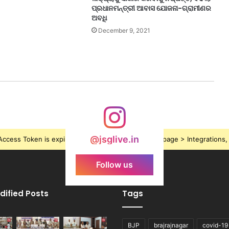
ପ୍ରଧାନମନ୍ତ୍ରୀ ଆବାସ ଯୋଜନା-ଗ୍ରାମୀଣର
ଅବଧି
December 9, 2021
@jsglive.in
ccess Token is expired, Go to the Theme options page > Integrations, t
Follow us
dified Posts
Tags
BJP
brajrajnagar
covid-19