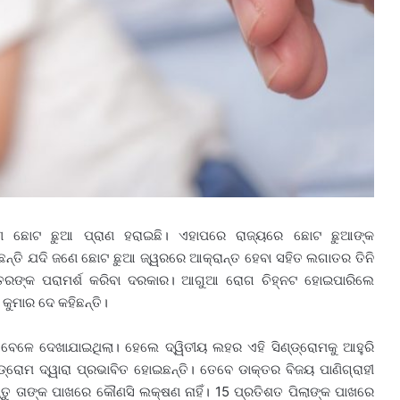
 ଛୋଟ ଛୁଆ ପ୍ରାଣ ହରାଇଛି। ଏହାପରେ ରାଜ୍ୟରେ ଛୋଟ ଛୁଆଙ୍କ
ଞ କହିଛନ୍ତି ଯଦି ଜଣେ ଛୋଟ ଛୁଆ ଜ୍ୱରରେ ଆକ୍ରାନ୍ତ ହେବା ସହିତ ଲଗାତର ତିନି
୍ତରଙ୍କ ପରାମର୍ଶ କରିବା ଦରକାର। ଆଗୁଆ ରୋଗ ଚିହ୍ନଟ ହୋଇପାରିଲେ
କୁମାର ଦେ କହିଛନ୍ତି।
ଳେ ଦେଖାଯାଇଥିଲା। ହେଲେ ଦ୍ୱିତୀୟ ଲହର ଏହି ସିଣ୍ଡ୍ରୋମକୁ ଆହୁରି
ଡ୍ରୋମ ଦ୍ୱାରା ପ୍ରଭାବିତ ହୋଇଛନ୍ତି। ତେବେ ଡାକ୍ତର ବିଜୟ ପାଣିଗ୍ରାହୀ
ନ୍ତୁ ତାଙ୍କ ପାଖରେ କୌଣସି ଲକ୍ଷଣ ନାହିଁ। 15 ପ୍ରତିଶତ ପିଲାଙ୍କ ପାଖରେ