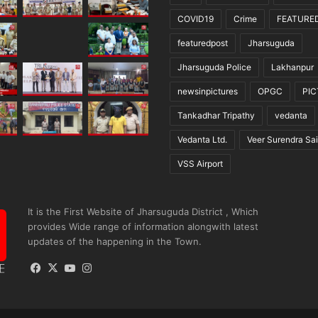
COVID19
Crime
FEATURE
featuredpost
Jharsuguda
Jharsuguda Police
Lakhanpur
newsinpictures
OPGC
PI
Tankadhar Tripathy
vedanta
Vedanta Ltd.
Veer Surendra Sai
VSS Airport
It is the First Website of Jharsuguda District , Which
provides Wide range of information alongwith latest
updates of the happening in the Town.
Facebook
X
YouTube
Instagram