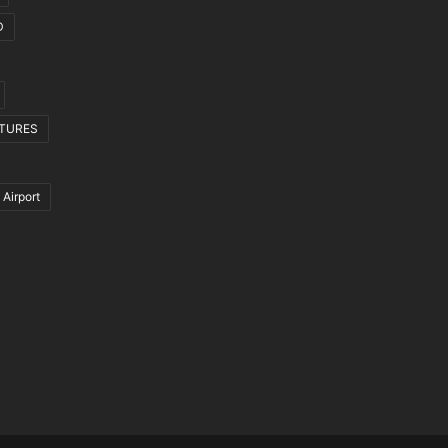
D
CTURES
 Airport