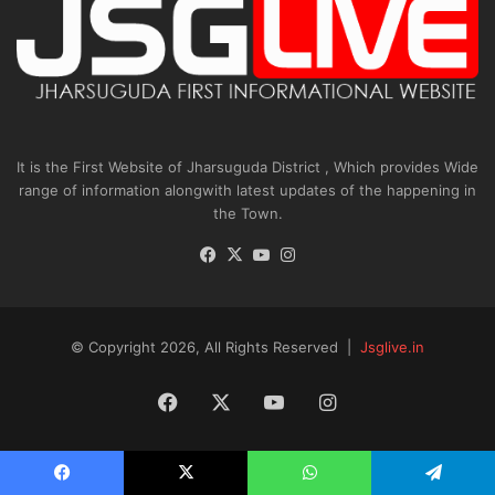
It is the First Website of Jharsuguda District , Which provides Wide
range of information alongwith latest updates of the happening in
the Town.
Facebook
X
YouTube
Instagram
© Copyright 2026, All Rights Reserved |
Jsglive.in
Facebook
X
YouTube
Instagram
Facebook
X
WhatsApp
Telegram