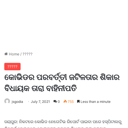
Home
/
?????
?????
କୋଭିଡର ପରବର୍ତ୍ତୀ ଜଟିଳତାର ଶିକାର
ବିଧାୟକ ତାରା ବାହିନୀପତି
jsgodia
July 7, 2021
0
755
Less than a minute
ଜୟପୁର: ନିକଟରେ କୋଭିଡ ନେଗେଟିଭ ରିପୋର୍ଟ ପାଇବା ପରେ ହସ୍ପିଟାଲରୁ