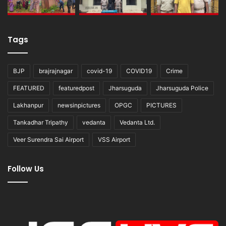
Tags
BJP
brajrajnagar
covid-19
COVID19
Crime
FEATURED
featuredpost
Jharsuguda
Jharsuguda Police
Lakhanpur
newsinpictures
OPGC
PICTURES
Tankadhar Tripathy
vedanta
Vedanta Ltd.
Veer Surendra Sai Airport
VSS Airport
Follow Us