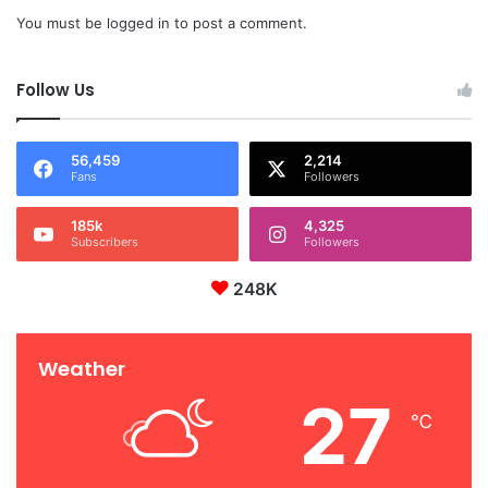
You must be
logged in
to post a comment.
Follow Us
56,459
2,214
Fans
Followers
185k
4,325
Subscribers
Followers
248K
Weather
27
℃