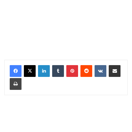
LinkedIn
Tumblr
Pinterest
Reddit
VKontakte
Share via Email
Print