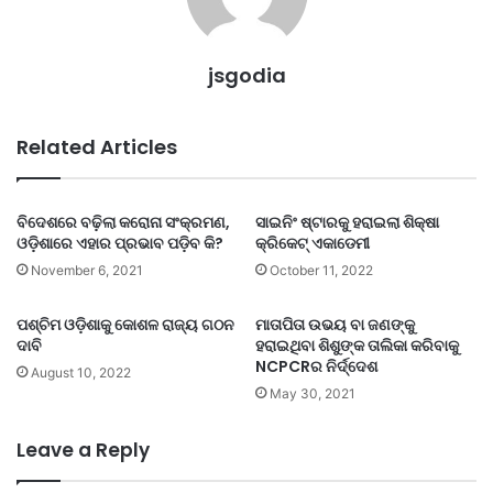
jsgodia
Related Articles
ବିଦେଶରେ ବଢ଼ିଲା କରୋନା ସଂକ୍ରମଣ,
ସାଇନିଂ ଷ୍ଟାରକୁ ହରାଇଲା ଶିକ୍ଷା
ଓଡ଼ିଶାରେ ଏହାର ପ୍ରଭାବ ପଡ଼ିବ କି?
କ୍ରିକେଟ୍ ଏକାଡେମୀ
November 6, 2021
October 11, 2022
ପଶ୍ଚିମ ଓଡ଼ିଶାକୁ କୋଶଳ ରାଜ୍ୟ ଗଠନ
ମାତାପିତା ଉଭୟ ବା ଜଣଙ୍କୁ
ଦାବି
ହରାଇଥିବା ଶିଶୁଙ୍କ ତାଲିକା କରିବାକୁ
NCPCRର ନିର୍ଦ୍ଦେଶ
August 10, 2022
May 30, 2021
Leave a Reply