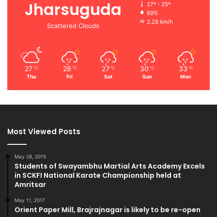
Jharsuguda
27º - 25º
89%
2.28 km/h
Scattered Clouds
27
28
27
30
33
℃
℃
℃
℃
℃
Thu
Fri
Sat
Sun
Mon
Most Viewed Posts
May 28, 2015
Students of Swayambhu Martial Arts Academy Excels
in SCKFI National Karate Championship held at
Amritsar
May 11, 2017
Orient Paper Mill, Brajrajnagar is likely to be re-open