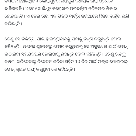
ଡିସଚାର୍ଜ ହୋଇଥିଲେ କୋରାପୁଟର ଜୟପୁର ବିଧାୟକ ତାରା ପ୍ରସାଦ
ବାହିନୀପତି। ଏବେ ସେ କିନ୍ତୁ କରୋନାର ପରବର୍ତ୍ତୀ ଜଟିଳତାର ଶିକାର
ହୋଇଛନ୍ତି। ଏ ନେଇ ତାରା ଏକ ଭିଡିଓ ବାର୍ତ୍ତା ଜରିଆରେ ନିଜର ବାର୍ତ୍ତା ଜାରି
କରିଛନ୍ତି।
ତେଣୁ ସେ ଚିକିତ୍ସା ପାଇଁ ହାଇଦ୍ରାବାଦକୁ ଯିବାକୁ ଚିନ୍ତା କରୁଛନ୍ତି ବୋଲି
କହିଛନ୍ତି। ଅନେକ ଶୁଭେଚ୍ଛୁ ଫୋନ କରୁଥିବାରୁ ସେ ଅସୁସ୍ଥତା ପାଇଁ ଫୋନ୍
ଉଠାଇବା ସମ୍ଭବପର ହୋଇପାରୁ ନାହାନ୍ତି ବୋଲି କହିଛନ୍ତି। ତେଣୁ ତାଙ୍କୁ
କ୍ଷମା କରିଦେବାକୁ ନିବେଦନ କରିବା ସହିତ 10 ଦିନ ପାଇଁ ତାଙ୍କ ମୋବାଇଲ୍
ଫୋନ୍ ସୁଇଚ ଅଫ୍ କରୁଥିବା ସେ କହିଛନ୍ତି।