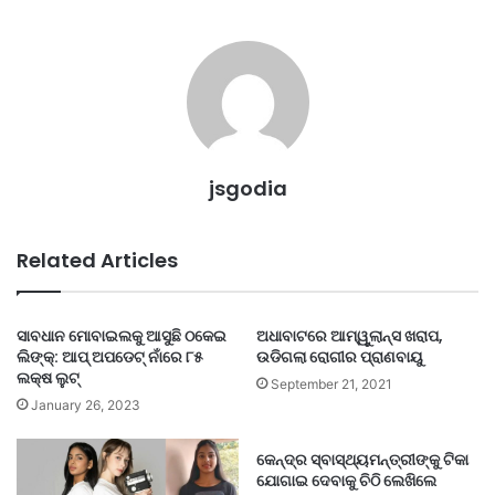
jsgodia
Related Articles
ସାବଧାନ ମୋବାଇଲକୁ ଆସୁଛି ଠକେଇ
ଅଧାବାଟରେ ଆମ୍ୱୁଲାନ୍ସ ଖରାପ,
ଲିଙ୍କ୍: ଆପ୍ ଅପଡେଟ୍ ନାଁରେ ୮୫
ଉଡିଗଲା ରୋଗୀର ପ୍ରାଣବାୟୁ
ଲକ୍ଷ ଲୁଟ୍
September 21, 2021
January 26, 2023
କେନ୍ଦ୍ର ସ୍ବାସ୍ଥ୍ୟମନ୍ତ୍ରୀଙ୍କୁ ଟିକା
ଯୋଗାଇ ଦେବାକୁ ଚିଠି ଲେଖିଲେ