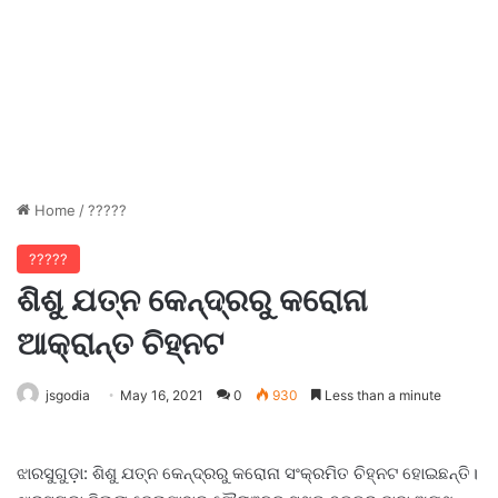
Home
/
?????
?????
ଶିଶୁ ଯତ୍ନ କେନ୍ଦ୍ରରୁ କରୋନା
ଆକ୍ରାନ୍ତ ଚିହ୍ନଟ
jsgodia
May 16, 2021
0
930
Less than a minute
ଝାରସୁଗୁଡ଼ା: ଶିଶୁ ଯତ୍ନ କେନ୍ଦ୍ରରୁ କରୋନା ସଂକ୍ରମିତ ଚିହ୍ନଟ ହୋଇଛନ୍ତି।