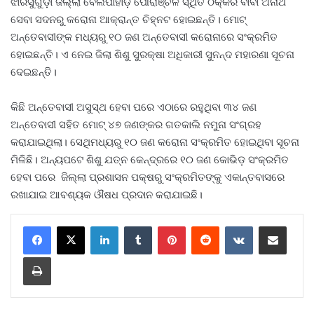
ଝାରସୁଗୁଡ଼ା ଜିଲ୍ଲା ବେଲପାହାଡ଼ ପୌରାଞ୍ଚଳ ସ୍ଥିତ ଠକ୍କର ବାବା ଅନାଥ
ସେବା ସଦନରୁ କରୋନା ଆକ୍ରାନ୍ତ ଚିହ୍ନଟ ହୋଇଛନ୍ତି। ମୋଟ୍
ଅନ୍ତେବାସୀଙ୍କ ମଧ୍ୟରୁ ୧୦ ଜଣ ଅନ୍ତେବାସୀ କରୋନାରେ ସଂକ୍ରମିତ
ହୋଇଛନ୍ତି। ଏ ନେଇ ଜିଲା ଶିଶୁ ସୁରକ୍ଷା ଅଧିକାରୀ ସୁନନ୍ଦ ମହାରଣା ସୂଚନା
ଦେଇଛନ୍ତି।
କିଛି ଅନ୍ତେବାସୀ ଅସୁସ୍ଥ ହେବା ପରେ ଏଠାରେ ରହୁଥିବା ୩୪ ଜଣ
ଅନ୍ତେବାସୀ ସହିତ ମୋଟ୍ ୪୭ ଜଣଙ୍କର ଗତକାଲି ନମୁନା ସଂଗ୍ରହ
କରାଯାଇଥିଲା। ସେଥିମଧ୍ୟରୁ ୧୦ ଜଣ କରୋନା ସଂକ୍ରମିତ ହୋଇଥିବା ସୂଚନା
ମିଳିଛି। ଅନ୍ୟପଟେ ଶିଶୁ ଯତ୍ନ କେନ୍ଦ୍ରରେ ୧୦ ଜଣ କୋଭିଡ଼ ସଂକ୍ରମିତ
ହେବା ପରେ ଜିଲ୍ଲା ପ୍ରଶାସନ ପକ୍ଷରୁ ସଂକ୍ରମିତଙ୍କୁ ଏକାନ୍ତବାସରେ
ରଖାଯାଇ ଆବଶ୍ୟକ ଔଷଧ ପ୍ରଦାନ କରାଯାଇଛି।
LinkedIn
Tumblr
Pinterest
Reddit
VKontakte
Share via Email
Print