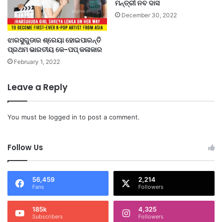
ମନ୍ତ୍ରୀ ନବ ଦାସ
December 30, 2022
ଝାରସୁଗୁଡାର ଶ୍ରେୟା ହୋଇପାରନ୍ତି
ପ୍ରଥମ ଭାରତୀୟ କେ-ପପ୍ କଳାକାର
February 1, 2022
Leave a Reply
You must be
logged in
to post a comment.
Follow Us
56,459
2,214
Fans
Followers
185k
4,325
Subscribers
Followers