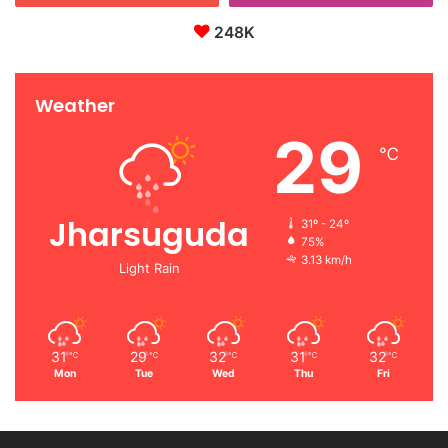
248K
Weather
29
℃
Jharsuguda
31º - 24º
75%
3.13 km/h
Light Rain
31
29
32
31
32
℃
℃
℃
℃
℃
Mon
Tue
Wed
Thu
Fri