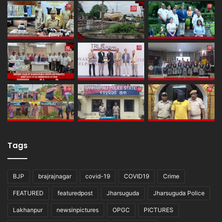
Tags
BJP
brajrajnagar
covid-19
COVID19
Crime
FEATURED
featuredpost
Jharsuguda
Jharsuguda Police
Lakhanpur
newsinpictures
OPGC
PICTURES