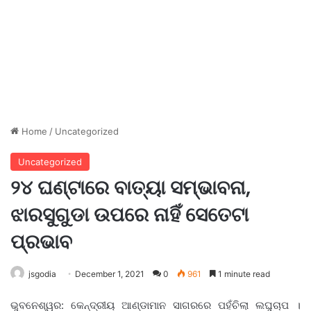
Home
/
Uncategorized
Uncategorized
୨୪ ଘଣ୍ଟାରେ ବାତ୍ୟା ସମ୍ଭାବନା,
ଝାରସୁଗୁଡା ଉପରେ ନାହିଁ ସେତେଟା
ପ୍ରଭାବ
jsgodia
December 1, 2021
0
961
1 minute read
ଭୁବନେଶ୍ୱର: କେନ୍ଦ୍ରୀୟ ଆଣ୍ଡାମାନ ସାଗରରେ ପହଁଚିଲା ଲଘୁଚାପ ।