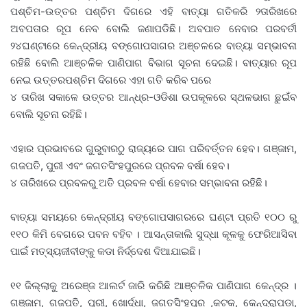
ପଶ୍ଚିମ-ଉତ୍ତର ପଶ୍ଚିମ ଦିଗରେ ଏହି ବାତ୍ୟା ଗତିକରି ୨ତାରିଖରେ
ଅବପତାର ରୂପ ନେବ ବୋଲି ଜଣାପଡିଛି। ଅବପାତ ନେବାର ପରବର୍ତୀ
୨୪ଘଣ୍ଟାରେ କେନ୍ଦ୍ରୀୟ ବଙ୍ଗୋପସାଗର ଅଞ୍ଚଳରେ ବାତ୍ୟା ସମ୍ଭାବନା
ରହିଛି ବୋଲି ଆଞ୍ଚଳିକ ପାଣିପାଗ ବିଭାଗ ସୂଚନା ଦେଇଛି। ବାତ୍ୟାର ରୂପ
ନେଇ ଉତ୍ତରପଶ୍ଚିମ ଦିଗରେ ଏହା ଗତି କରିବ ପରେ
୪ ତାରିଖ ସକାଳେ ଉତ୍ତର ଆନ୍ଧ୍ର-ଓଡିଶା ଉପକୂଳରେ ସ୍ଥଳଭାଗ ଛୁଇଁବ
ବୋଲି ସୂଚନା ରହିଛି।
ଏହାର ପ୍ରଭାବରେ ଗୁରୁବାରଠୁ ରାଜ୍ୟରେ ପାଗ ପରିବର୍ତ୍ତନ ହେବ। ଗଞ୍ଜାମ,
ଗଜପତି, ପୁରୀ ଏବଂ ଜଗତସିଂହପୁରରେ ପ୍ରବଳ ବର୍ଷା ହେବ।
୪ ତାରିଖରେ ପ୍ରବଳରୁ ଅତି ପ୍ରବଳ ବର୍ଷା ହେବାର ସମ୍ଭାବନା ରହିଛି।
ବାତ୍ୟା ସମୟରେ କେନ୍ଦ୍ରୀୟ ବଙ୍ଗୋପସାଗରରେ ଘଣ୍ଟା ପ୍ରତି ୧୦୦ ରୁ
୧୧୦ କିମି ବେଗରେ ପବନ ବହିବ । ଆସନ୍ତାକାଲି ସୁଦ୍ଧା କୂଳକୁ ଫେରିଆସିବା
ପାଇଁ ମତ୍ସ୍ୟଜୀବୀଙ୍କୁ କଡା ନିର୍ଦ୍ଦେଶ ଦିଆଯାଇଛି।
୧୧ ଜିଲ୍ଲାକୁ ଅରେଞ୍ଜ ଆଲର୍ଟ ଜାରି କରିଛି ଆଞ୍ଚଳିକ ପାଣିପାଗ କେନ୍ଦ୍ର ।
ଗଞ୍ଜାମ, ଗଜପତି, ପୁରୀ, ଖୋର୍ଦ୍ଧା, ଜଗତସିଂହପୁର ,କଟକ, କେନ୍ଦ୍ରାପଡା,