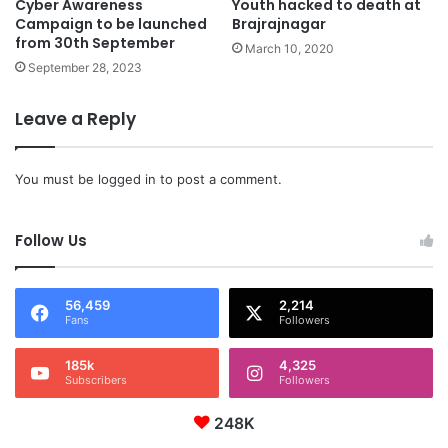
Cyber Awareness
Youth hacked to death at
Campaign to be launched
Brajrajnagar
from 30th September
March 10, 2020
September 28, 2023
Leave a Reply
You must be
logged in
to post a comment.
Follow Us
56,459
2,214
Fans
Followers
185k
4,325
Subscribers
Followers
248K