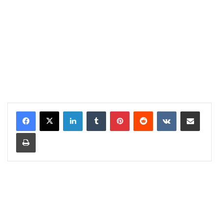
LinkedIn
Tumblr
Pinterest
Reddit
VKontakte
Share via Email
Print