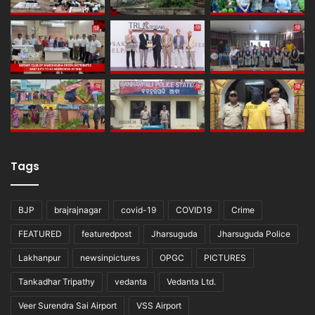
Tags
BJP
brajrajnagar
covid-19
COVID19
Crime
FEATURED
featuredpost
Jharsuguda
Jharsuguda Police
Lakhanpur
newsinpictures
OPGC
PICTURES
Tankadhar Tripathy
vedanta
Vedanta Ltd.
Veer Surendra Sai Airport
VSS Airport