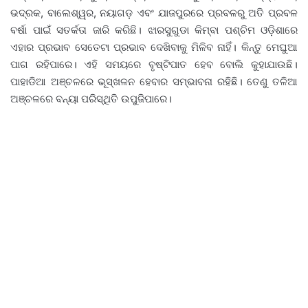
ଭଦ୍ରକ, ବାଲେଶ୍ୱର, ନୟାଗଡ଼ ଏବଂ ଯାଜପୁରରେ ପ୍ରବଳରୁ ଅତି ପ୍ରବଳ
ବର୍ଷା ପାଇଁ ସତର୍କତା ଜାରି କରିଛି। ଝାରସୁଗୁଡା କିମ୍ବା ପଶ୍ଚିମ ଓଡ଼ିଶାରେ
ଏହାର ପ୍ରଭାବ ସେତେଟା ପ୍ରଭାବ ଦେଖିବାକୁ ମିଳିବ ନାହିଁ। କିନ୍ତୁ ମେଘୁଆ
ପାଗ ରହିପାରେ। ଏହି ସମୟରେ ବୃଷ୍ଟିପାତ ହେବ ବୋଲି କୁହାଯାଉଛି।
ପାହାଡିଆ ଅଞ୍ଚଳରେ ଭୂସ୍ଖଳନ ହେବାର ସମ୍ଭାବନା ରହିଛି। ତେଣୁ ତଳିଆ
ଅଞ୍ଚଳରେ ବନ୍ୟା ପରିସ୍ଥିତି ଉପୁଜିପାରେ।