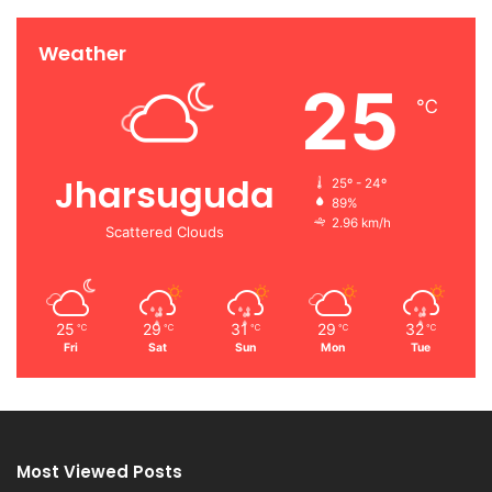
Weather
25
℃
Jharsuguda
25º - 24º
89%
2.96 km/h
Scattered Clouds
25
29
31
29
32
℃
℃
℃
℃
℃
Fri
Sat
Sun
Mon
Tue
Most Viewed Posts