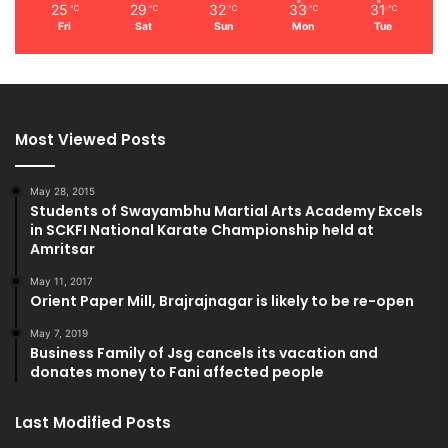
25
29
32
33
31
℃
℃
℃
℃
℃
Fri
Sat
Sun
Mon
Tue
Most Viewed Posts
May 28, 2015
Students of Swayambhu Martial Arts Academy Excels
in SCKFI National Karate Championship held at
Amritsar
May 11, 2017
Orient Paper Mill, Brajrajnagar is likely to be re-open
May 7, 2019
Business Family of Jsg cancels its vacation and
donates money to Fani affected people
Last Modified Posts