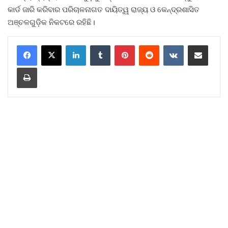
କାର୍ଡ ଜାରି କରିବାର ପରିଚାଳନାଗତ ଦାୟିତ୍ୱ ରାଜ୍ୟ ଓ କେନ୍ଦ୍ରଶାସିତ
ଅଞ୍ଚଳଗୁଡ଼ିକ ନିକଟରେ ରହିଛି।
LinkedIn
Tumblr
Pinterest
Reddit
VKontakte
Share via Email
Print