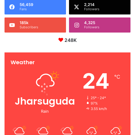
56,459
2,214
Fans
Followers
185k
4,325
Subscribers
Followers
248K
Weather
24
℃
Jharsuguda
25º - 24º
97%
3.55 km/h
Rain