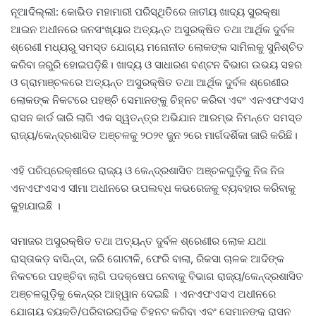
ନୂଆଦିଲ୍ଲୀ: କୋଭିଡ ମହାମାରୀ ପରିସ୍ଥିତିରେ ଜାତୀୟ ଖାଦ୍ୟ ସୁରକ୍ଷା
ଆଇନ ଅଧୀନରେ ଜନସଂଖ୍ୟାର ଅତ୍ୟନ୍ତ ଅସୁରକ୍ଷିତ ତଥା ଆର୍ଥିକ ଦୁର୍ବଳ
ଶ୍ରେଣୀ ମଧ୍ୟରୁ ସମସ୍ତ ଯୋଗ୍ୟ ମନୋନୀତ ଲୋକଙ୍କ ସାମିଲକୁ ସୁନିଶ୍ଚିତ
କରିବା ଜରୁରି ହୋଇପଡ଼ିଛି। ଖାଦ୍ୟ ଓ ସାଧାରଣ ବଣ୍ଟନ ବିଭାଗ ଉଭୟ ସହର
ଓ ଗ୍ରାମାଞ୍ଚଳରେ ଅତ୍ୟନ୍ତ ଅସୁରକ୍ଷିତ ତଥା ଆର୍ଥିକ ଦୁର୍ବଳ ଶ୍ରେଣୀର
ଲୋକଙ୍କ ନିକଟରେ ପହଞ୍ଚି ସେମାନଙ୍କୁ ଚିହ୍ନଟ କରିବା ଏବଂ ଏନଏଫଏସଏ
ରାସନ କାର୍ଡ ଜାରି ଲାଗି ଏକ ସ୍ୱତନ୍ତ୍ର ଅଭିଯାନ ଆରମ୍ଭ ନିମନ୍ତେ ସମସ୍ତ
ରାଜ୍ୟ/କେନ୍ଦ୍ରଶାସିତ ଅଞ୍ଚଳକୁ ୨୦୨୧ ଜୁନ ୨ରେ ମାର୍ଗଦର୍ଶିକା ଜାରି କରିଛି।
ଏହି ପରିପ୍ରେକ୍ଷୀରେ ରାଜ୍ୟ ଓ କେନ୍ଦ୍ରଶାସିତ ଅଞ୍ଚଳଗୁଡ଼ିକୁ ନିଜ ନିଜ
ଏନଏଫଏସଏ ସୀମା ଅଧୀନରେ ଉପଲବ୍ଧ କଭରେଜକୁ ବ୍ୟବହାର କରିବାକୁ
କୁହାଯାଇଛି ।
ସମାଜର ଅସୁରକ୍ଷିତ ତଥା ଅତ୍ୟନ୍ତ ଦୁର୍ବଳ ଶ୍ରେଣୀର ଲୋକ ଯଥା
ରାସ୍ତାକଡ଼ ବାସିନ୍ଦା, ଜରି ଗୋଟାଳି, ଫେରି ବାଲା, ରିକସା ଚାଳକ ଆଦିଙ୍କ
ନିକଟରେ ପହଞ୍ଚିବା ଲାଗି ପଦକ୍ଷେପ ନେବାକୁ ବିଭାଗ ରାଜ୍ୟ/କେନ୍ଦ୍ରଶାସିତ
ଅଞ୍ଚଳଗୁଡ଼ିକୁ କେନ୍ଦ୍ର ଆହ୍ୱାନ ଦେଇଛି । ଏନଏଫଏସଏ ଅଧୀନରେ
ଯୋଗ୍ୟ ବ୍ୟକ୍ତି/ପରିବାରଗୁଡ଼ିକୁ ଚିହ୍ନଟ କରିବା ଏବଂ ସେମାନଙ୍କୁ ରାସନ