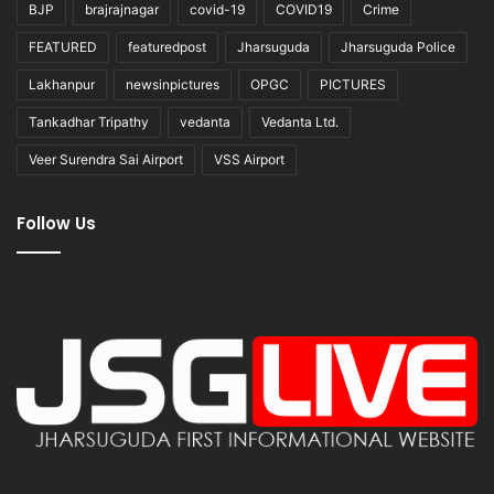
BJP
brajrajnagar
covid-19
COVID19
Crime
FEATURED
featuredpost
Jharsuguda
Jharsuguda Police
Lakhanpur
newsinpictures
OPGC
PICTURES
Tankadhar Tripathy
vedanta
Vedanta Ltd.
Veer Surendra Sai Airport
VSS Airport
Follow Us